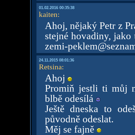
01.02.2016 00:35:38
kaiten
:
Ahoj, nějaký Petr z P
stejné hovadiny, jako
zemi-peklem@seznam
24.11.2015 08:01:36
Retsina
:
Ahoj
Promiň jestli ti můj 
blbě odesílá
Ještě dneska to odeš
původně odeslat.
Měj se fajně