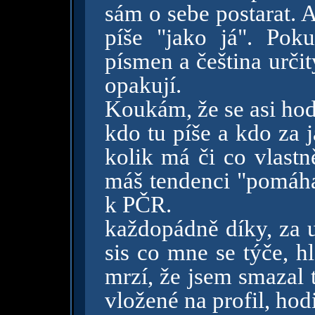
sám o sebe postarat. A
píše "jako já". Po
písmen a čeština určit
opakují.
Koukám, že se asi hod
kdo tu píše a kdo za 
kolik má či co vlastně
máš tendenci "pomáhat"
k PČR.
každopádně díky, za u
sis co mne se týče, h
mrzí, že jsem smazal 
vložené na profil, hod