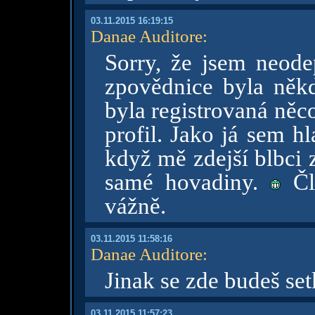
03.11.2015 16:19:15
Danae Auditore
:
Sorry, že jsem neodep
zpovědnice byla něk
byla registrovaná něc
profil. Jako já sem h
když mě zdejší blbci z
samé hovadiny.
Člo
vážně.
03.11.2015 11:58:16
Danae Auditore
:
Jinak se zde budeš set
03.11.2015 11:57:23