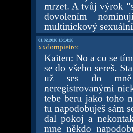
mrzet. A tvůj výrok 
dovolením nominu
multinickový sexuální 
01.02.2016 13:14:26
xxdompietro
:
Kaiten: No a co se tím
se do všeho sereš. St
už ses do mně 
neregistrovanými nick
tebe beru jako toho
tu napodobuješ sám se
dal pokoj a nekonta
mne někdo napodobu