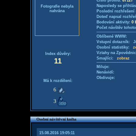
Číslo profilu:
87127
Naposledy se přihlás
Fotografie nebyla
nahrána
Poslední rozhřešení 
Doteď napsal rozhře
Bodování aktivity:
0 
Počet návštěv tohoto
Oblíbené WWW:
Vstupní dotazník: Je
Osobní statistiky:
z
Vztahy na Zpovědni
Index důvěry:
Smajlíci:
zobraz
11
Miluje:
Nenávidí:
Obdivuje:
Má k rozdělení:
6
3
Osobní návštěvní kniha
15.08.2016 19:05:11