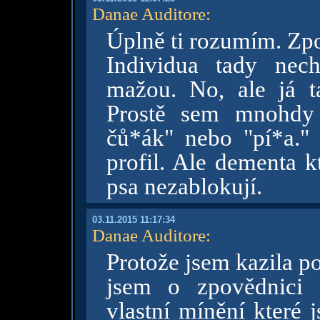
Danae Auditore
:
Úplně ti rozumím. Zpo
Individua tady nech
mažou. No, ale já 
Prostě sem mnohdy 
čů*ák" nebo "pí*a.
profil. Ale dementa k
psa nezablokují.
03.11.2015 11:17:34
Danae Auditore
:
Protože jsem kazila p
jsem o zpovědnici 
vlastní mínění které 