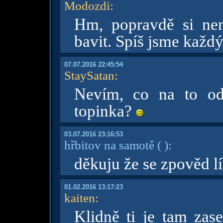
Modozdi
:
Hm, popravdě si ne
bavit. Spíš jsme každý
07.07.2016 22:45:54
StaySatan
:
Nevím, co na to odp
topinka?
03.07.2016 23:16:53
hřbitov na samotě
( )
:
děkuju že se zpověd lí
01.02.2016 13:17:23
kaiten
:
Klidně ti je tam zas