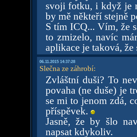
svoji fotku, i když je
by mě někteří stejně p
S tím ICQ... Vím, že 
to zmizelo, navíc m
aplikace je taková, že 
06.11.2015 14:37:28
Slečna ze záhrobí
:
Zvláštní duši? To nev
povaha (ne duše) je t
se mi to jenom zdá, c
příspěvek.
Jasně, že by šlo na
napsat kdykoliv.