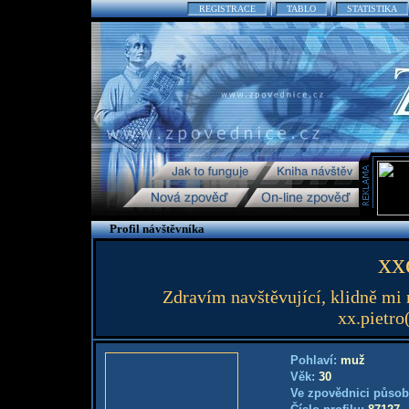
REGISTRACE
TABLO
STATISTIKA
Profil návštěvníka
xx
Zdravím navštěvující, klidně mi 
xx.pietro
Pohlaví:
muž
Věk:
30
Ve zpovědnici působ