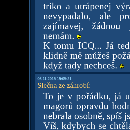
triko a utrápenej vý
nevypadalo, ale pr
zajímavej, žádnou 
nemám.
K tomu ICQ... Já te
klidně mě můžeš požád
když tady nechceš.
06.11.2015 15:05:21
Slečna ze záhrobí
:
To je v pořádku, já u
magorů opravdu hodně
nebrala osobně, spíš j
Víš, kdybych se chtěl