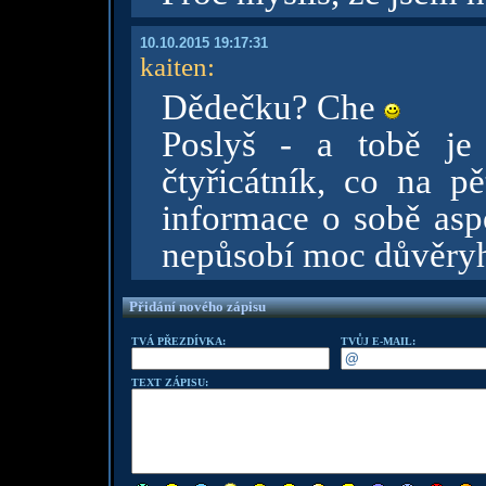
10.10.2015 19:17:31
kaiten
:
Dědečku? Che
Poslyš - a tobě je t
čtyřicátník, co na p
informace o sobě aspo
nepůsobí moc důvěry
Přidání nového zápisu
TVÁ PŘEZDÍVKA:
TVŮJ E-MAIL:
TEXT ZÁPISU: