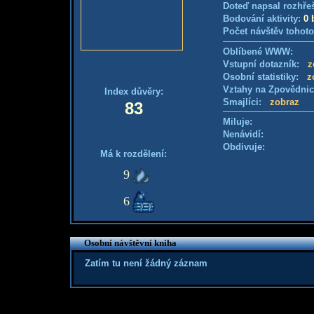
Doteď napsal rozhře
Bodování aktivity:
0 
Počet návštěv tohoto
Oblíbené WWW:
Vstupní dotazník:
z
Osobní statistiky:
z
Vztahy na Zpovědni
Index důvěry:
Smajlíci:
zobraz
83
Miluje:
Nenávidí:
Obdivuje:
Má k rozdělení:
9
6
Osobní návštěvní kniha
Zatím tu není žádný záznam