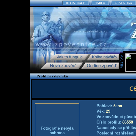
REGISTRACE
TABLO
STATISTIKA
Profil návštěvníka
c
Pohlaví:
žena
Věk:
29
Ve zpovědnici působ
Číslo profilu:
86558
Naposledy se přihlás
Fotografie nebyla
nahrána
Poslední rozhřešení 