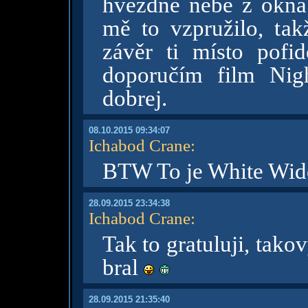
hvězdné nebe z okna
mě to vzpružilo, tak
závěr ti místo pofid
doporučím film Nigh
dobrej.
08.10.2015 09:34:07
Ichabod Crane
:
BTW To je White Wi
28.09.2015 23:34:38
Ichabod Crane
:
Tak to gratuluji, tako
bral
28.09.2015 21:35:40