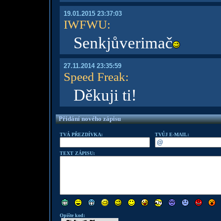
19.01.2015 23:37:03
IWFWU
:
Senkjůverimač
27.11.2014 23:35:59
Speed Freak
:
Děkuji ti!
Přidání nového zápisu
TVÁ PŘEZDÍVKA:
TVŮJ E-MAIL:
TEXT ZÁPISU:
Opište kod: