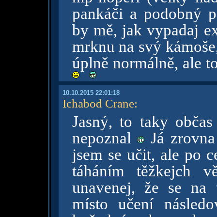
pankáči a podobný po
by mě, jak vypadaj e
mrknu na svý kámoše, 
úplně normálně, ale to
10.10.2015 22:01:18
Ichabod Crane
:
Jasný, to taky občas
nepoznal
Já zrovna 
jsem se učit, ale po 
táháním těžkejch v
unavenej, že se na 
místo učení násled