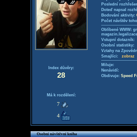
Poslední rozhřešen
Doteď napsal rozh
Bodování aktivity:
Počet návštěv toho
Oblíbené WWW: gro
magazin.legalizac
Vstupní dotazník
Osobní statistiky
Vztahy na Zpověd
Smajlíci:
zobraz
Miluje:
Index důvěry:
Nenávidí:
28
Obdivuje:
Speed F
Má k rozdělení:
7
4
Osobní návštěvní kniha