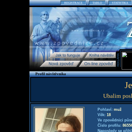
REGISTRACE
TABLO
STATISTIKA
Profil návštěvníka
J
Ubalim posl
Pohlaví:
muž
Věk:
18
Ve zpovědnici půs
Číslo profilu:
8655
Naposledy se přihl