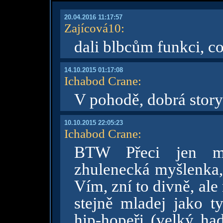
20.04.2016 11:17:57
Zajícová10
:
dali blbcům funkci, co
14.10.2015 01:17:08
Ichabod Crane
:
V pohodě, dobrá story
10.10.2015 22:05:23
Ichabod Crane
:
BTW Přeci jen mě
zhulenecká myšlenka, 
Vím, zní to divně, al
stejně mladej jako ty
hip-hopeři (velký had