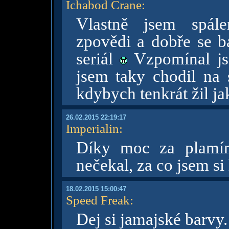
Ichabod Crane
:
Vlastně jsem spále
zpovědi a dobře se ba
seriál
Vzpomínal jse
jsem taky chodil na s
kdybych tenkrát žil ja
26.02.2015 22:19:17
Imperialin
:
Díky moc za plam
nečekal, za co jsem si
18.02.2015 15:00:47
Speed Freak
:
Dej si jamajské barvy.