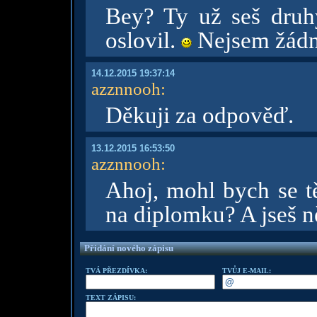
Bey? Ty už seš druh
oslovil.
Nejsem žádn
14.12.2015 19:37:14
azznnooh
:
Děkuji za odpověď.
13.12.2015 16:53:50
azznnooh
:
Ahoj, mohl bych se t
na diplomku? A jseš n
Přidání nového zápisu
TVÁ PŘEZDÍVKA:
TVŮJ E-MAIL:
TEXT ZÁPISU: