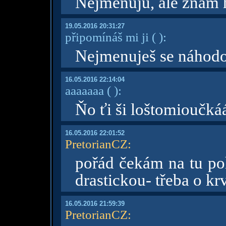
Nejmenuju, ale znám h
19.05.2016 20:31:27
připomínáš mi ji
( )
:
Nejmenuješ se náhod
16.05.2016 22:14:04
aaaaaaa
( )
:
Ňo ťi ši loštomioučk
16.05.2016 22:01:52
PretorianCZ
:
pořád čekám na tu po
drastickou- třeba o k
16.05.2016 21:59:39
PretorianCZ
: