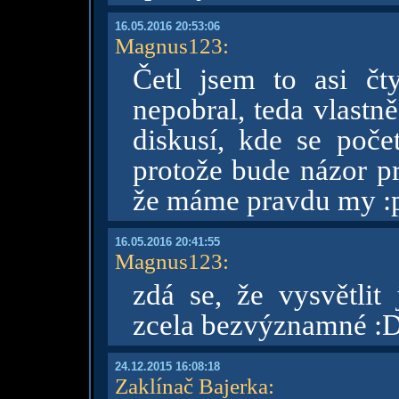
16.05.2016 20:53:06
Magnus123
:
Četl jsem to asi čt
nepobral, teda vlastn
diskusí, kde se poče
protože bude názor pr
že máme pravdu my :
16.05.2016 20:41:55
Magnus123
:
zdá se, že vysvětlit 
zcela bezvýznamné :
24.12.2015 16:08:18
Zaklínač Bajerka
: