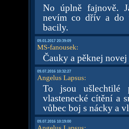
No úplně fajnově. J
nevím co dřív a do 
bacily.
09.01.2017 20:39:09
MS-fanousek
:
Čauky a pěknej novej
09.07.2016 10:32:27
Angelus Lapsus
:
To jsou ušlechtilé
vlastenecké cítění a 
vůbec boj s nácky a v
09.07.2016 10:19:00
Angelus Lapsus
: