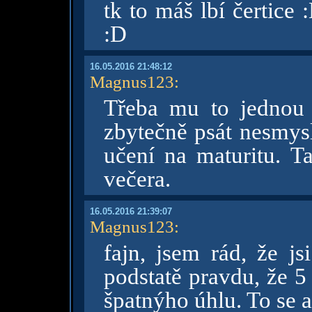
tk to máš lbí čertice
:D
16.05.2016 21:48:12
Magnus123
:
Třeba mu to jednou 
zbytečně psát nesmys
učení na maturitu. T
večera.
16.05.2016 21:39:07
Magnus123
:
fajn, jsem rád, že j
podstatě pravdu, že 5 
špatnýho úhlu. To se a