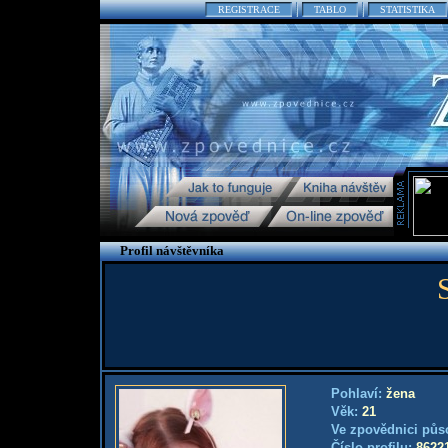
REGISTRACE
TABLO
STATISTIKA
Profil návštěvníka
Pohlaví:
žena
Věk:
21
Ve zpovědnici půs
Číslo profilu:
8622