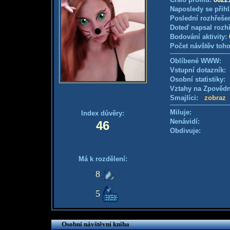
Naposledy se přihl
Poslední rozhřešen
Doteď napsal rozh
Bodování aktivity:
Počet návštěv toho
Oblíbené WWW:
Vstupní dotazník: 
Osobní statistiky
Vztahy na Zpověd
Smajlíci:
zobraz
Miluje:
Index důvěry:
Nenávidí:
46
Obdivuje:
Má k rozdělení:
8
5
Osobní návštěvní kniha