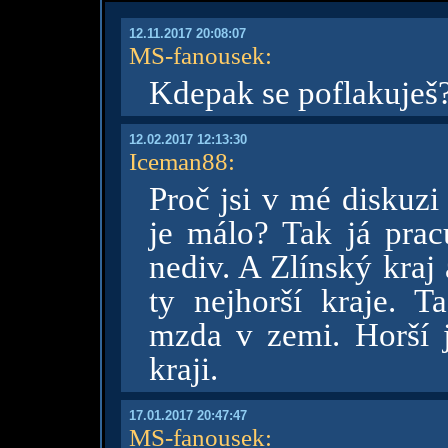
12.11.2017 20:08:07
MS-fanousek
:
Kdepak se poflakuješ
12.02.2017 12:13:30
Iceman88
:
Proč jsi v mé diskuzi
je málo? Tak já pracu
nediv. A Zlínský kraj
ty nejhorší kraje. T
mzda v zemi. Horší 
kraji.
17.01.2017 20:47:47
MS-fanousek
: