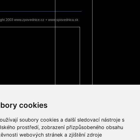
ight 2003 www.zpovednice.cz + www.spovednica.sk
bory cookies
užívají soubory cookies a další sledovací nástroje s
elského prostředí, zobrazení přizpůsobeného obsahu
těvnosti webových stránek a zjištění zdroje