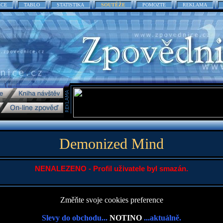
ACE
TABLO
STATISTIKA
SOUTĚŽE
POMOZTE
REKLAMA
Demonized Mind
NENALEZENO - Profil uživatele byl smazán.
Změňte svoje cookies preference
Slevy do obchodu...
NOTINO
...aktuálně.