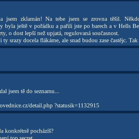
 a jsem zklamán! Na tebe jsem se zrovna těšil. Někd
 byla ještě v pořádku a pařili jste po barech a v Hells Be
ty, o dost lepší než upjatá, regulovaná současnost.
i ty srazy docela flákáme, ale snad budou zase častějc. Tak 
dal jsem tě do seznamu...
ovednice.cz/detail.php ?statusik=1132915
da konkrétně pocházíš?
ení top secret.