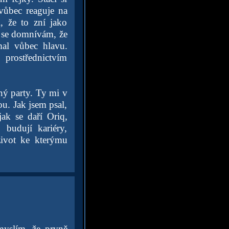
 vůbec reaguje na
, že to zní jako
ky se domnívám, že
al vůbec hlavu.
prostřednictvím
dný party. Ty mi v
ou. Jak jsem psal,
jak se daří Oriq,
 budují kariéry,
život ke kterýmu
myslím, že prvně