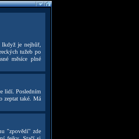
 Ikdyž je nejhůř,
hereckých tužeb po
ásné měsíce plné
e lidí. Posledním
o zeptat také. Má
inu "zpovědí" zde
í fejky. Stačí si