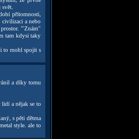
 svět.
dobí přítomnosti,
ivilizaci a nebo
 prostor. '"Znám"
sem tam kdysi taky
 to mohl spojit s
ránil a díky tomu
lidí a nějak se to
aný, s pěti dětma
etal style. ale to