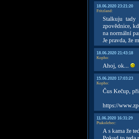
18.06.2020 23:21:20
Fritzland
:
Stalkuju tady
zpovědnice, kdy
na normální par
Je pravda, že m
18.06.2020 21:43:18
Kopho
:
Ahoj, ok...
15.06.2020 17:03:23
Kopho
:
Čus Kečup, při
https://www.zp
11.06.2020 16:31:29
Ptakolebec
:
A s kama že te
Pokud to teda n