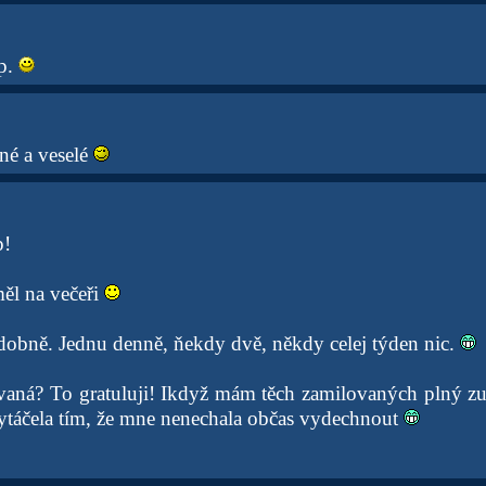
ip.
tné a veselé
p!
měl na večeři
obně. Jednu denně, ňekdy dvě, někdy celej týden nic.
vaná? To gratuluji! Ikdyž mám těch zamilovaných plný 
vytáčela tím, že mne nenechala občas vydechnout