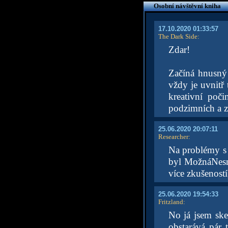
Osobní návštěvní kniha
17.10.2020 01:33:57
The Dark Side
:
Zdar!
Začíná hnusný 
vždy je uvnitř 
kreativní poč
podzimních a zi
25.06.2020 20:07:11
Researcher
:
Na problémy s 
byl MožnáNesmr
více zkušeností,
25.06.2020 19:54:33
Fritzland
:
No já jsem ske
obstarává pár 