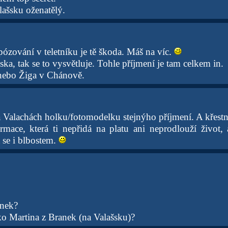
lašsku oženatělý.
ózování v teletníku je tě škoda. Máš na víc.
ašska, tak se to vysvětluje. Tohle příjmení je tam celkem in.
nebo Žiga v Chánově.
 Valachách holku/fotomodelku stejnýho příjmení. A křestn
rmace, která ti nepřidá na platu ani neprodlouží život, a
 se i blbostem.
anek?
o Martina z Branek (na Valašsku)?