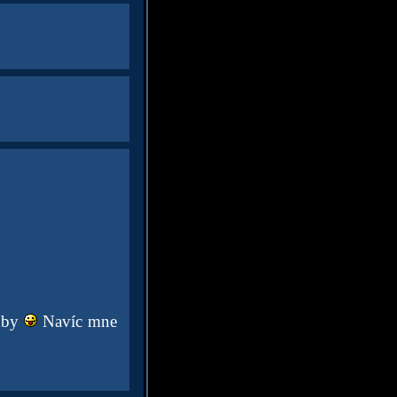
zuby
Navíc mne