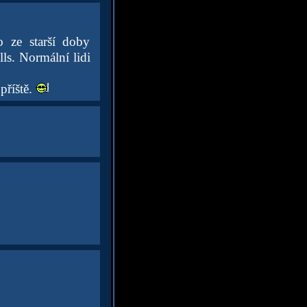
o ze starší doby
lls. Normální lidi
příště.