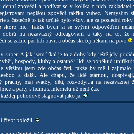
y denní zpovědi a podívat se v kolika z nich zakladatel
egistrovaní nepíšou zpovědi takřka vůbec. Nemyslím si
rie a částečně to tak určitě bylo vždy, ale za poslední ro
é skoro nic. Takže bych si se svými odpověďmi nelám
 dobrá na nezávazný odreagování a taky na to, že i 
dí se začne pár lidí bavit a občas skočej někam na pivo
ly super. A jak jsem říkal je to z doby kdy ještě jely pořá
hyběj, hospody, kluby a ostatně i lidi se poněkud unifikuj
e většinu jsem zde občas četl, takže by mě i zajímalo 
eeboo a další. Ale chápu, že lidé stárnou, dospívají,
ý prachy, maj svatby, děti, rozvody...a na nezávaznej 
dnice a party s lidma z internetu už není čas.
každej pohodově stagnovat jako já.
 život položil.
na zpovědnici ještě mnohem dřív jako neregistrovanej, 