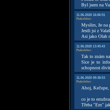
Byl jsem na Va
11.06.2020 16:06:51
Ptakolebec
:
Myslím, že na p
Jestli jsi z Val
Asi jako Olah 
11.06.2020 13:45:43
Ptakolebec
:
Tak to znám na
Sice je to info
schopnost divit
11.06.2020 09:38:53
Ptakolebec
:
Ahoj, Kečupe,
co je to emzbr
Třeba "Em" jak