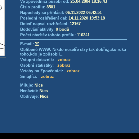
Ve zpovědnici působí od:
25.04.2004 18:16:43
Číslo profilu:
8501
Naposledy se přihlásil:
06.11.2022 06:42:51
Poslední rozhřešení dal:
14.11.2020 19:53:18
Doteď napsal rozhřešení:
12167
Bodování aktivity:
0 bodů
Počet návštěv tohoto profilu:
110241
E-mail:
Oblíbené WWW: Nikdo nesetře slzy tak dobře,jako ruka
toho,kdo je způsobil...
Vstupní dotazník:
zobraz
Osobní statistiky:
zobraz
Vztahy na Zpovědnici:
zobraz
Smajlíci:
zobraz
Miluje:
Nics
Nenávidí:
Nics
Obdivuje:
Nics