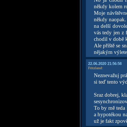
někdy kolem ro
Moje návštěvno
někdy naopak. 
na delší dovol
vás tedy jen z 
chodil v době 
Ale příště se 
nějakým výlet
22.06.2020 21:56:58
Fritzland
:
Neznevažuj prá
si teď tento v
Sraz dobrej, kl
sesynchronizova
To by mě teda z
a hypotékou na
už je fakt zpov