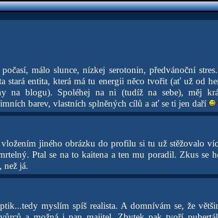
počasí, málo slunce, nízkej serotonin, předvánoční stres.
ta stará entita, která má tu energii něco tvořit (ať už od 
iny na blogu). Spoléhej na ni (tudíž na sebe), měj kr
mních barev, vlastních splněných cílů a ať se ti jen daří
vložením jiného obrázku do profilu si tu už stěžovalo víc
telný. Ptal se na to kaitena a ten mu poradil. Zkus se h
 než já.
ptik...tedy myslím spíš realista. A domnívám se, že větš
tvůrců a možná i pan majitel. Zbytek pak tvoří pubertáln