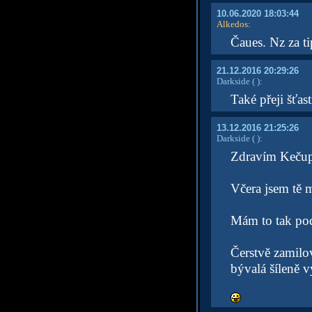
10.06.2020 18:03:44
Alkedos
:
Čaues. Nz za t
21.12.2016 20:29:26
Darkside
( )
:
Také přeji šťas
13.12.2016 21:25:26
Darkside
( )
:
Zdravím Keču
Včera jsem tě 
Mám to tak pod
Čerstvě zamilo
bývalá šíleně 