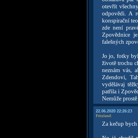
otevřít všechn
odpovědi. A r
konspirační teo
zde není prav
Zpovědnice je
falešných zpově
Jo jo, fotky by
životě trochu c
neznám vás, al
Zdendovi, Tah
vydělávaj těžk
patřila i Zpově
Nemůže prostě 
22.06.2020 22:26:23
Fritzland
:
Za kečup bych i
No já chodil 