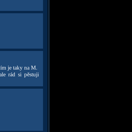
ím je taky na M.
le rád si pěstuji