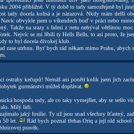
ku 2004 přibližně. V tý době to tady samozřejmě byl jinej
st tady docela kolísá a je nárazová. Nkdy mám delší ob
Navíc obvykle jsem o víkendech buď v práci nebo mimo c
ený. Takže na srazy s lidmi z netu nebýval většinou moc
fotek. Nejvíc se mi líbili ty Hells Bells, to asi proto, že j
kdy to byl docela divokej klub.
snad zase utrhnu. Byť bych rád někam mimo Prahu, abych si
em.
ci ostrahy kečupů! Nemáš ani ponětí kolik jsem jich zach
ýdobytek gurmánství můžeš dopřávat.
asická hospoda tedy, ale co taky vymejšlet, aby se sešlo víc 
lo. Milý lidi.
ajímalo jaký fosilie. Ty už jsou snad všechny šťastný, zad
 50 let.
Rád bych poznal třebas Oriq a její old school m
ědnicovej pravěk.