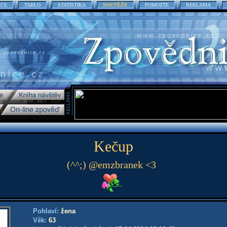
ACE
TABLO
STATISTIKA
SOUTĚŽE
POMOZTE
REKLAMA
Kečup
(^^;) @emzbranek <3
Pohlaví:
žena
Věk:
63