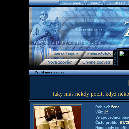
REGISTRACE
TABLO
STATISTIKA
Profil návštěvníka
taky máš někdy pocit, když něko
Pohlaví:
žena
Věk:
25
Ve zpovědnici půs
Číslo profilu:
8472
Naposledy se přihl