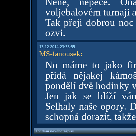
Nene, nepeče. O
voljebalovém turnaji 
Tak přeji dobrou noc
ozvi.
13.12.2014 23:33:55
MS-fanousek
:
No máme to jako fi
přidá nějakej kámo
pondělí dvě hodinky v
Jen jak se blíží vá
Selhaly naše opory. D
schopná dorazit, takže
Přidání nového zápisu