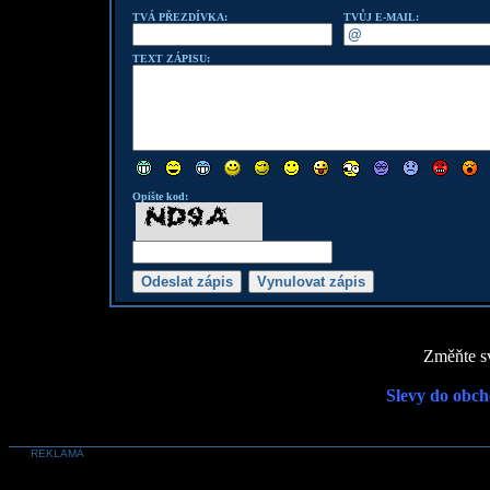
TVÁ PŘEZDÍVKA:
TVŮJ E-MAIL:
TEXT ZÁPISU:
Opište kod:
Změňte sv
Slevy do obch
REKLAMA