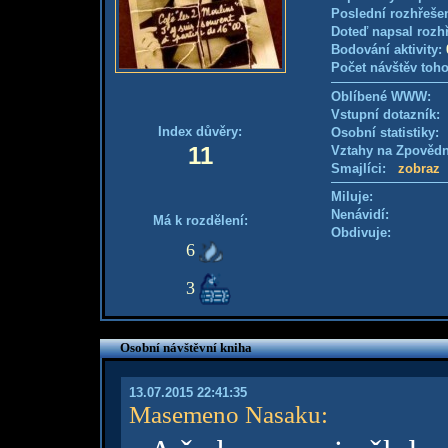
Poslední rozhřešen
Doteď napsal rozh
Bodování aktivity:
Počet návštěv toho
Oblíbené WWW:
Vstupní dotazník
Index důvěry:
Osobní statistiky
11
Vztahy na Zpověd
Smajlíci:
zobraz
Miluje:
Nenávidí:
Má k rozdělení:
Obdivuje:
6
3
Osobní návštěvní kniha
13.07.2015 22:41:35
Masemeno Nasaku
: