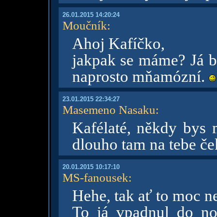
26.01.2015 14:20:24
Moučník
:
Ahoj Kafíčko,
jakpak se máme? Já by
naprosto mňamózní.
23.01.2015 22:34:27
Masemeno Nasaku
:
Kafélaté, někdy bys 
dlouho tam na tebe 
20.01.2015 10:17:10
MS-fanousek
:
Hehe, tak ať to moc n
To já vpadnul do no