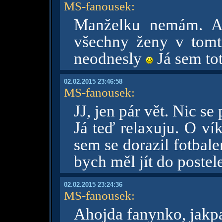
MS-fanousek
:
Manželku nemám. A
všechny ženy v tomt
neodnesly
Já sem to
02.02.2015 23:46:58
MS-fanousek
:
JJ, jen pár vět. Nic s
Já teď relaxuju. O ví
sem se dorazil fotbale
bych měl jít do postel
02.02.2015 23:24:36
MS-fanousek
:
Ahojda fanynko, jakp