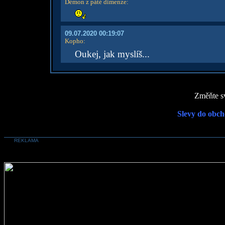
Démon z páté dimenze
:
09.07.2020 00:19:07
Kopho
:
Oukej, jak myslíš...
Změňte sv
Slevy do obch
REKLAMA