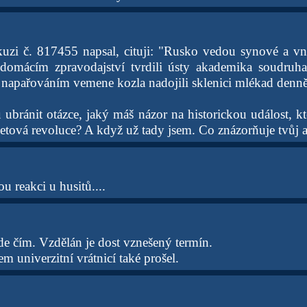
kuzi č. 817455 napsal, cituji: "Rusko vedou synové a vn
omácím zpravodajství tvrdili ústy akademika soudruh
a napařováním vemene kozla nadojili sklenici mlékad denně
ubránit otázce, jaký máš názor na historickou událost, k
tová revoluce? A když už tady jsem. Co znázorňuje tvůj 
u reakci u husitů....
e čím. Vzdělán je dost vznešený termín.
em univerzitní vrátnicí také prošel.