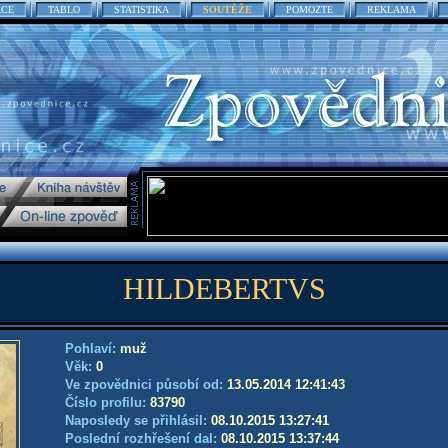
ACE
TABLO
STATISTIKA
SOUTĚŽE
POMOZTE
REKLAMA
HILDEBERTVS
Pohlaví:
muž
Věk:
0
Ve zpovědnici působí od:
13.05.2014 12:41:43
Číslo profilu:
83790
Naposledy se přihlásil:
08.10.2015 13:27:41
Poslední rozhřešení dal:
08.10.2015 13:37:44