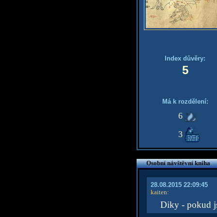
Index důvěry:
5
Má k rozdělení:
6
3
Osobní návštěvní kniha
28.08.2015 22:09:45
kaiten
:
Diky - pokud j