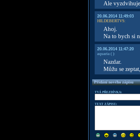
Ale vyzdvihuješ
20.06.2014 11:49:03
HILDEBERTVS
:
Ahoj.
Na to bych si n
20.06.2014 11:47:20
aquaria
( )
:
Nazdar.
Můžu se zeptat
Přidání nového zápisu
TVÁ PŘEZDÍVKA:
TEXT ZÁPISU: