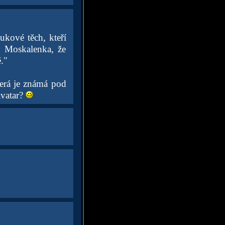
ukové těch, kteří
a Moskalenka, že
."
terá je známá pod
avatar?