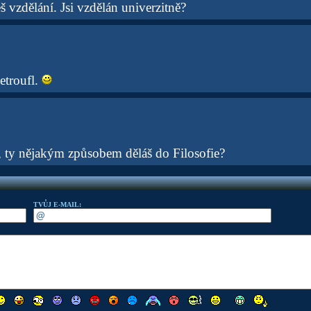
 vzdělání. Jsi vzdělán univerzitně?
etroufl.
, ty nějakým způsobem děláš do Filosofie?
TVŮJ E-MAIL: