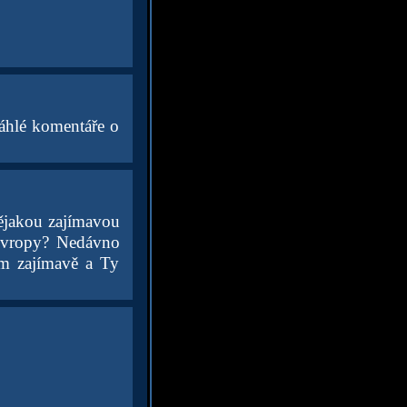
sáhlé komentáře o
nějakou zajímavou
 Evropy? Nedávno
em zajímavě a Ty