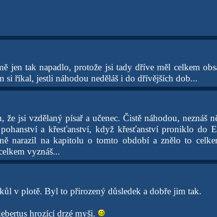
ě jen tak napadlo, protože jsi tady dříve měl celkem ob
em si říkal, jestli náhodou neděláš i do dřívějších dob...
, že jsi vzdělaný písař a učenec. Čistě náhodou, neznáš 
 pohanství a křesťanství, když křesťanství proniklo do
ně narazil na kapitolu o tomto období a znělo to celk
celkem vyznáš...
kůl v plotě. Byl to přirozený důsledek a dobře jim tak.
debertus hrozící drzé myši.