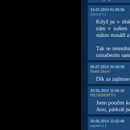
15.07.2014 01:05:56
Zjevný
( )
:
Když jsi v dis
nám v našem d
stálou masáží 
Tak se nemohu 
označením same
06.07.2014 20:48:50
Hrabě Depeš
:
Dík za zajímavo
20.06.2014 11:56:10
HILDEBERTVS
:
Jsem poučen kd
Ano, párkrát js
20.06.2014 11:52:48
aquaria
( )
: