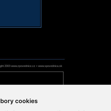
ight 2003 www.zpovednice.cz + www.spovednica.sk
bory cookies