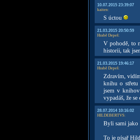
10.07.2015 23:39:07
kaiten
:
S úctou
21.03.2015 20:50:59
Hrabě Depeš
:
V pohodě, to m
historii, tak js
21.03.2015 19:46:17
Hrabě Depeš
:
Zdravím, vidím
knihu o střetu
jsem v knihov
vypadáš, že se 
28.07.2014 10:16:02
HILDEBERTVS
:
Byli sami jako 
To je písař Hil