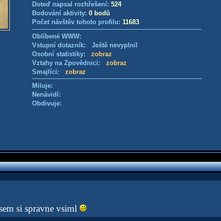
Doteď napsal rozhřešení:
524
Bodování aktivity:
0 bodů
Počet návštěv tohoto profilu:
11683
Oblíbené WWW:
Vstupní dotazník: Ještě nevyplnil
Osobní statistiky:
zobraz
Vztahy na Zpovědnici:
zobraz
Smajlíci:
zobraz
Miluje:
Nenávidí:
Obdivuje:
sem si spravne vsiml