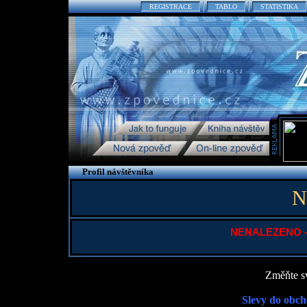
REGISTRACE
TABLO
STATISTIKA
Profil návštěvníka
N
NENALEZENO - P
Změňte sv
Slevy do obch