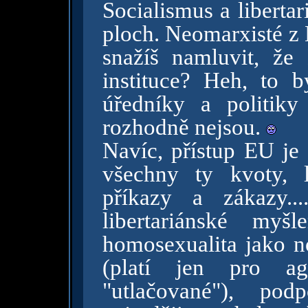
Socialismus a liberta
ploch. Neomarxisté z 
snažíš namluvit, že
instituce? Heh, to 
úředníky a politiky
rozhodně nejsou.
Navíc, přístup EU je 
všechny ty kvoty, l
příkazy a zákazy..
libertariánské myš
homosexualita jako 
(platí jen pro ag
"utlačované"), pod