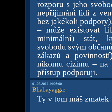
rozporu s jeho svobod
nepřijímání lidí z ven
bez jakékoli podpory)
– může existovat lib
minimální) stát, k
svobodu svým občanům
zákazů a povinností
nikomu cizímu – na t
přístup podporuji.
01.02.2014 14:05:00
Bhabayagga
:
Ty v tom máš zmatek.