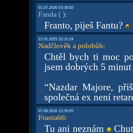
01.07.2026 03:38:02
Fanda
( )
:
Franto, piješ Fantu?
23.01.2025 22:31:24
Nadčlověk a polobůh
:
Chtěl bych ti moc p
jsem dobrých 5 minut 
“Nazdar Majore, přišl
společná ex není retard
07.08.2016 15:30:05
Franta66
:
Tu ani neznám
Chuť