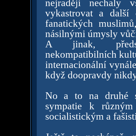
nejraději nechaly 
vykastrovat a další
fanatických muslimů,
násilnými úmysly vů
A jinak, předs
nekompatibilních kultur
internacionální vynál
když doopravdy nikdy 
No a to na druhé s
sympatie k různým 
socialistickým a faši