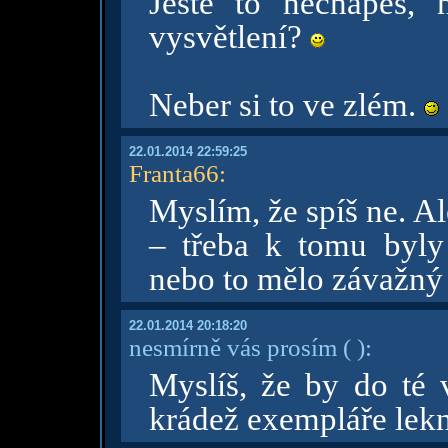
Ještě to nechápeš, 
vysvětlení?
Neber si to ve zlém.
22.01.2014 22:59:25
Franta66
:
Myslím, že spíš ne. A
– třeba k tomu byly
nebo to mělo závažný
22.01.2014 20:18:20
nesmírně vás prosím
( )
:
Myslíš, že by do té 
krádež exempláře lek