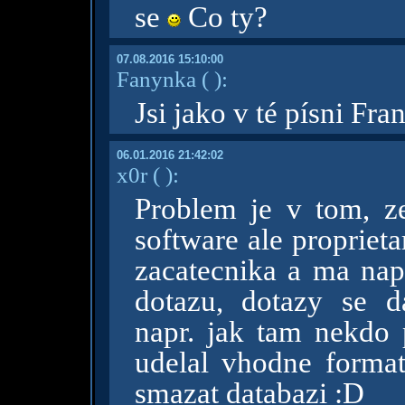
se
Co ty?
07.08.2016 15:10:00
Fanynka
( )
:
Jsi jako v té písni Fra
06.01.2016 21:42:02
x0r
( )
:
Problem je v tom, z
software ale propriet
zacatecnika a ma nap
dotazu, dotazy se da
napr. jak tam nekdo 
udelal vhodne forma
smazat databazi :D