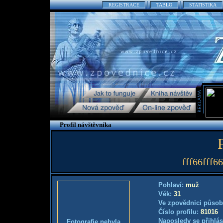
REGISTRACE
TABLO
STATISTIKA
Profil návštěvníka
fff66fff6
Pohlaví:
muž
Věk:
31
Ve zpovědnici působ
Číslo profilu:
81016
Naposledy se přihlás
Fotografie nebyla