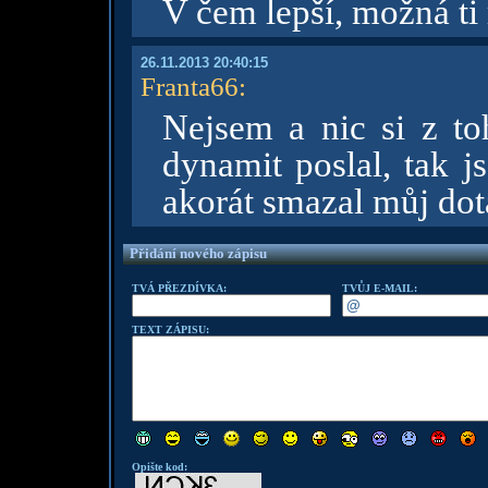
V čem lepší, možná t
26.11.2013 20:40:15
Franta66
:
Nejsem a nic si z to
dynamit poslal, tak j
akorát smazal můj dot
Přidání nového zápisu
TVÁ PŘEZDÍVKA:
TVŮJ E-MAIL:
TEXT ZÁPISU:
Opište kod: