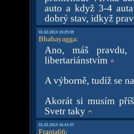
auto a když 3-4 aut
dobrý stav, idkyž pra
01.02.2014 19:25:59
Bhabayagga
:
Ano, máš pravdu, s
libertariánstvím
A výborně, tudíž se n
Akorát si musím příšt
Svetr taky
01.02.2014 16:41:57
Franta66
: