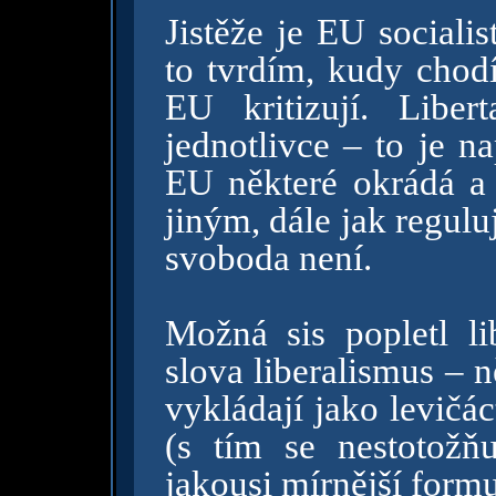
Jistěže je EU sociali
to tvrdím, kudy chodí
EU kritizují. Liber
jednotlivce – to je na
EU některé okrádá a p
jiným, dále jak regulu
svoboda není.
Možná sis popletl lib
slova liberalismus – n
vykládají jako levičá
(s tím se nestotožňu
jakousi mírnější formu 