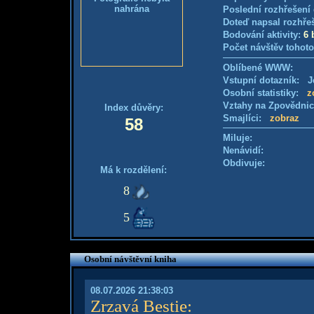
nahrána
Poslední rozhřešení 
Doteď napsal rozhře
Bodování aktivity:
6 
Počet návštěv tohoto
Oblíbené WWW:
Vstupní dotazník: Je
Osobní statistiky:
z
Vztahy na Zpovědni
Index důvěry:
Smajlíci:
zobraz
58
Miluje:
Nenávidí:
Obdivuje:
Má k rozdělení:
8
5
Osobní návštěvní kniha
08.07.2026 21:38:03
Zrzavá Bestie
: