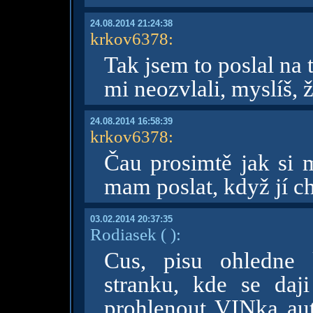
24.08.2014 21:24:38
krkov6378
:
Tak jsem to poslal na t
mi neozvlali, myslíš, ž
24.08.2014 16:58:39
krkov6378
:
Čau prosimtě jak si
mam poslat, když jí ch
03.02.2014 20:37:35
Rodiasek
( )
:
Cus, pisu ohledne 
stranku, kde se daj
prohlenout VINka auta