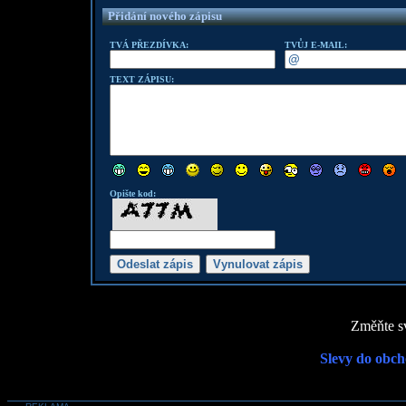
Přidání nového zápisu
TVÁ PŘEZDÍVKA:
TVŮJ E-MAIL:
TEXT ZÁPISU:
Opište kod:
Změňte sv
Slevy do obch