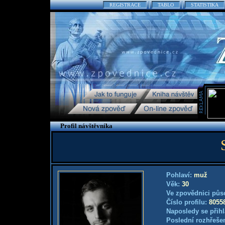
REGISTRACE
TABLO
STATISTIKA
Profil návštěvníka
Pohlaví:
muž
Věk:
30
Ve zpovědnici půs
Číslo profilu:
8055
Naposledy se přihl
Poslední rozhřešen