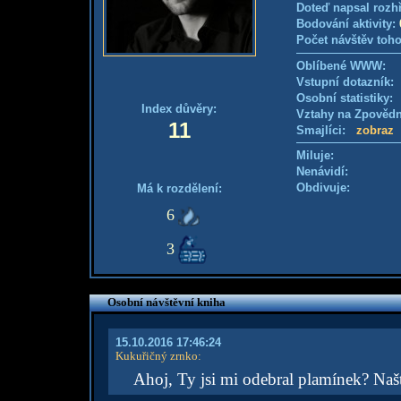
Doteď napsal rozh
Bodování aktivity:
Počet návštěv toho
Oblíbené WWW:
Vstupní dotazník: 
Osobní statistiky
Index důvěry:
Vztahy na Zpověd
11
Smajlíci:
zobraz
Miluje:
Nenávidí:
Obdivuje:
Má k rozdělení:
6
3
Osobní návštěvní kniha
15.10.2016 17:46:24
Kukuřičný zrnko
:
Ahoj, Ty jsi mi odebral plamínek? Naš