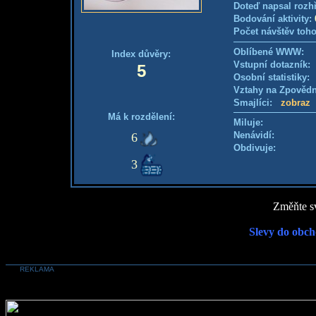
Doteď napsal rozh
Bodování aktivity:
Počet návštěv toho
Oblíbené WWW:
Index důvěry:
Vstupní dotazník
5
Osobní statistiky
Vztahy na Zpověd
Smajlíci:
zobraz
Má k rozdělení:
Miluje:
Nenávidí:
6
Obdivuje:
3
Změňte sv
Slevy do obch
REKLAMA