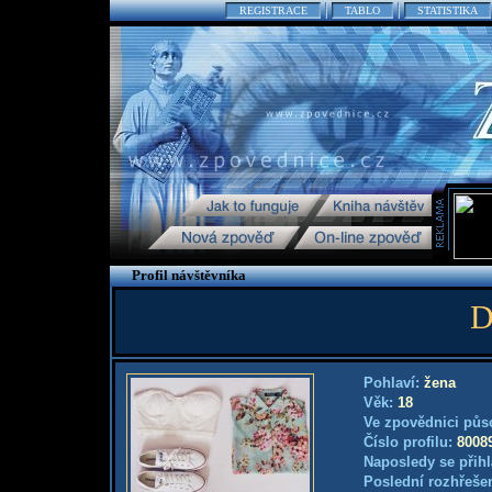
REGISTRACE
TABLO
STATISTIKA
Profil návštěvníka
D
Pohlaví:
žena
Věk:
18
Ve zpovědnici půs
Číslo profilu:
8008
Naposledy se přihl
Poslední rozhřešen