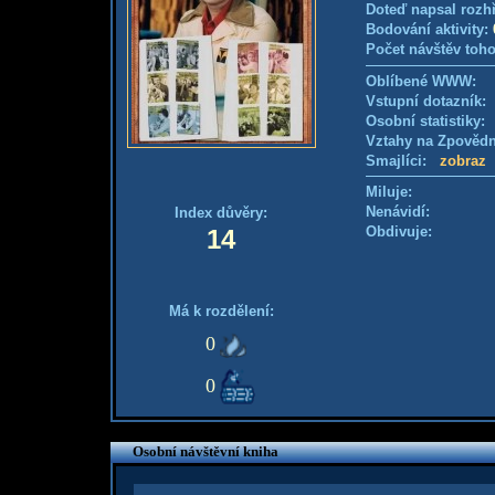
Doteď napsal rozh
Bodování aktivity:
Počet návštěv toho
Oblíbené WWW:
Vstupní dotazník: 
Osobní statistiky
Vztahy na Zpověd
Smajlíci:
zobraz
Miluje:
Nenávidí:
Index důvěry:
Obdivuje:
14
Má k rozdělení:
0
0
Osobní návštěvní kniha