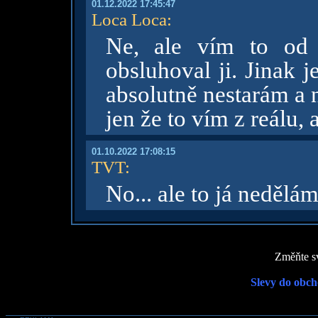
01.12.2022 17:45:47
Loca Loca
:
Ne, ale vím to od 
obsluhoval ji. Jinak j
absolutně nestarám a n
jen že to vím z reálu, a
01.10.2022 17:08:15
TVT
:
No... ale to já neděl
Změňte sv
Slevy do obch