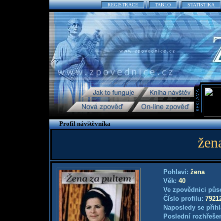
REGISTRACE
TABLO
STATISTIKA
Profil návštěvníka
žen
Pohlaví:
žena
Věk:
40
Ve zpovědnici půs
Číslo profilu:
7921
Naposledy se přihl
Poslední rozhřešen