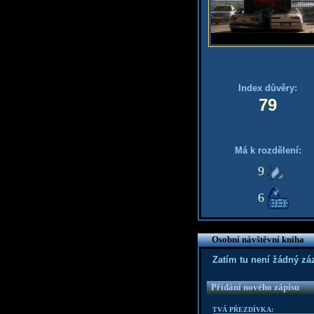
Index důvěry:
79
Má k rozdělení:
9
6
Osobní návštěvní kniha
Zatím tu není žádný z
Přidání nového zápisu
TVÁ PŘEZDÍVKA: