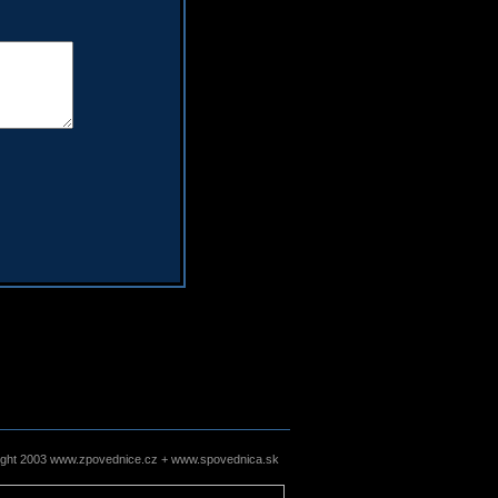
ight 2003 www.zpovednice.cz + www.spovednica.sk