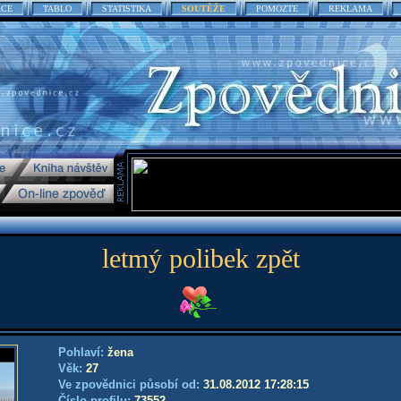
ACE
TABLO
STATISTIKA
SOUTĚŽE
POMOZTE
REKLAMA
letmý polibek zpět
Pohlaví:
žena
Věk:
27
Ve zpovědnici působí od:
31.08.2012 17:28:15
Číslo profilu:
73552