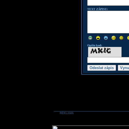
TEXT ZÁPISU:
Opište kod:
REKLAMA