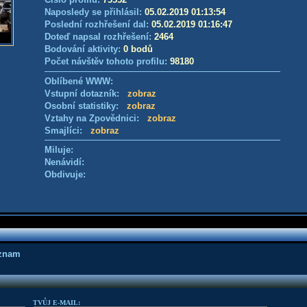
Naposledy se přihlásil:
05.02.2019 01:13:54
Poslední rozhřešení dal:
05.02.2019 01:16:47
Doteď napsal rozhřešení:
2464
Bodování aktivity:
0 bodů
Počet návštěv tohoto profilu:
98180
Oblíbené WWW:
Vstupní dotazník:
zobraz
Osobní statistiky:
zobraz
Vztahy na Zpovědnici:
zobraz
Smajlíci:
zobraz
Miluje:
Nenávidí:
Obdivuje:
áznam
TVŮJ E-MAIL: