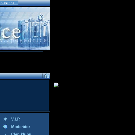
KONTAKT
V.I.P.
Moderátor
Člen klubu