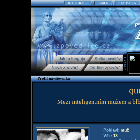
REGISTRACE
TABLO
STATISTIKA
Profil návštěvníka
qu
Mezi inteligentním mužem a blbc
Pohlaví:
muž
Věk:
18