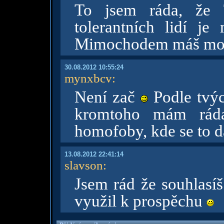
To jsem ráda, že 
tolerantních lidí je
Mimochodem máš moc 
30.08.2012 10:55:24
mynxbcv
:
Není zač
Podle tvýc
kromtoho mám rád
homofoby, kde se to 
13.08.2012 22:41:14
slavson
:
Jsem rád že souhlasí
využil k prospěchu