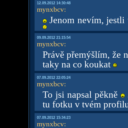
12.09.2012 14:30:48
mynxbcv
:
Jenom nevím, jestli 
09.09.2012 21:15:54
mynxbcv
:
Právě přemýšlím, že
taky na co koukat
07.09.2012 22:05:24
mynxbcv
:
To jsi napsal pěkně
tu fotku v tvém profil
07.09.2012 15:34:23
mynxbcv
: