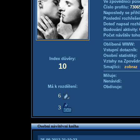
Ve zpovědnici půs
Číslo profilu:
7306
Naposledy se přihl
Poslední rozhřešen
Doteď napsal rozh
Bodování aktivity:
Počet návštěv toho
Oblíbené WWW:
Vstupní dotazník
Osobní statistiky
Index důvěry:
Vztahy na Zpověd
10
Smajlíci:
zobraz
Miluje:
Nenávidí:
Má k rozdělení:
Obdivuje:
6
3
Osobní návštěvní kniha