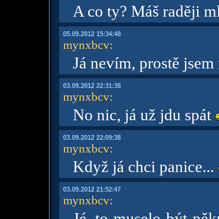
A co ty? Máš raději ml
05.09.2012 15:34:48
mynxbcv
:
Já nevím, prostě jsem
03.09.2012 22:31:38
mynxbcv
:
No nic, já už jdu spát
03.09.2012 22:09:38
mynxbcv
:
Když já chci panice...
03.09.2012 21:52:47
mynxbcv
:
Jé, to muselo být pě