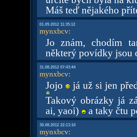
Máš teď nějakého přít
01.09.2012 11:35:12
mynxbcv
:
Jo znám, chodím t
některý povídky jsou
31.08.2012 07:43:44
mynxbcv
:
Jojo
já už si jen pře
Takový obrázky já z
ai, yaoi)
a taky čtu 
30.08.2012 22:13:10
mynxbcv
: