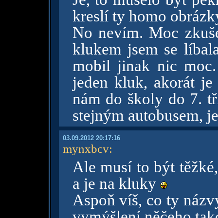
kreslí ty homo obrázk
No nevím. Moc zkuše
klukem jsem se líbala
mobil jinak nic moc.
jeden kluk, akorát je
nám do školy do 7. tř
stejným autobusem, j
03.09.2012 20:17:16
mynxbcv
:
Ale musí to být těžké, n
a je na kluky
Aspoň víš, co ty náz
vymýšlení něčeho ta