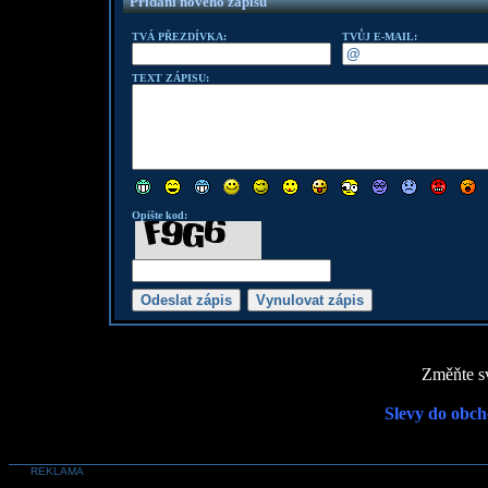
Přidání nového zápisu
TVÁ PŘEZDÍVKA:
TVŮJ E-MAIL:
TEXT ZÁPISU:
Opište kod:
Změňte sv
Slevy do obch
REKLAMA