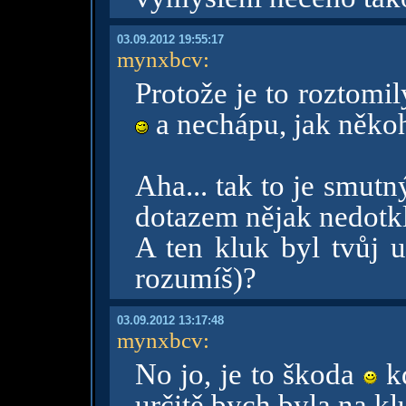
03.09.2012 19:55:17
mynxbcv
:
Protože je to roztomi
a nechápu, jak něko
Aha... tak to je smut
dotazem nějak nedotkl
A ten kluk byl tvůj u
rozumíš)?
03.09.2012 13:17:48
mynxbcv
:
No jo, je to škoda
kd
určitě bych byla na k