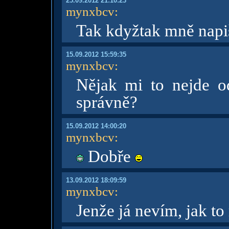
25.09.2012 21:10:23
mynxbcv
:
Tak kdyžtak mně nap
15.09.2012 15:59:35
mynxbcv
:
Nějak mi to nejde o
správně?
15.09.2012 14:00:20
mynxbcv
:
Dobře
13.09.2012 18:09:59
mynxbcv
:
Jenže já nevím, jak t