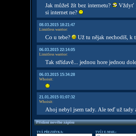
Jak můžeš žít bez internetu?
Vždyť p
si internet ne?
08.03.2015 18:21:47
Limitless warrior
:
Co u tebe?
Už tu nějak nechodíš, k to
06.03.2015 22:14:05
Limitless warrior
:
Tak střídavě... jednou hore jednou dol
06.03.2015 15:34:28
Whoisit
:
21.01.2015 01:07:32
Whoisit
:
Ahoj nebyl jsem tady. Ale teď už tady 
Přidání nového zápisu
TVÁ PŘEZDÍVKA:
TVŮJ E-MAIL: