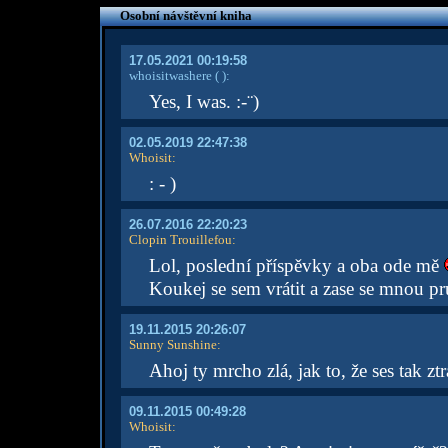
Osobní návštěvní kniha
17.05.2021 00:19:58
whoisitwashere
( )
:
Yes, I was. :-¨)
02.05.2019 22:47:38
Whoisit
:
: - )
26.07.2016 22:20:23
Clopin Trouillefou
:
Lol, poslední příspěvky a oba ode mě
Koukej se sem vrátit a zase se mnou pr
19.11.2015 20:26:07
Sunny Sunshine
:
Ahoj ty mrcho zlá, jak to, že ses tak z
09.11.2015 00:49:28
Whoisit
: