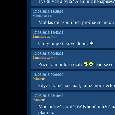
Tys tu včera byla? A ani nic nenapíšeš
17.08.2015 18:25:02
whoisitoff
( )
:
Mohlas mi aspoň říct, proč se se mnou
17.08.2015 14:43:17
Limitless warrior
:
Co ty tu po takové době?
12.08.2015 20:48:21
Limitless warrior
:
Přízrak minulosti ožil?
Daří se ce
18.06.2015 00:04:30
Whoisit
:
když tak piš na email, tu už moc nech
17.06.2015 23:10:49
Whoisit
:
Moc práce? Co děláš? Klidně můžeš nap
ptám no.