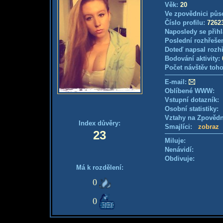
Věk:
20
Ve zpovědnici půs
Číslo profilu:
7262
Naposledy se přihl
Poslední rozhřešen
Doteď napsal rozh
Bodování aktivity:
Počet návštěv toho
E-mail:
Oblíbené WWW:
Vstupní dotazník
Osobní statistiky
Vztahy na Zpověd
Index důvěry:
Smajlíci:
zobraz
23
Miluje:
Nenávidí:
Obdivuje:
Má k rozdělení:
0
0