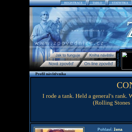
REGISTRACE
TABLO
STATISTIKA
Profil návštěvníka
CO
I rode a tank. Held a general's rank. 
(Rolling Stones
Pohlaví:
žena