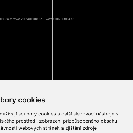
ight 2003 www.zpovednice.cz + www.spovednica.sk
bory cookies
užívají soubory cookies a další sledovací nástroje s
elského prostředí, zobrazení přizpůsobeného obsahu
těvnosti webových stránek a zjištění zdroje