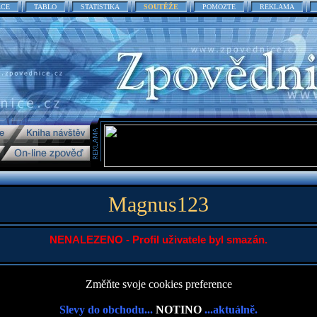
ACE
TABLO
STATISTIKA
SOUTĚŽE
POMOZTE
REKLAMA
Magnus123
NENALEZENO - Profil uživatele byl smazán.
Změňte svoje cookies preference
Slevy do obchodu...
NOTINO
...aktuálně.