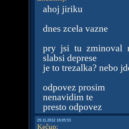
ahoj jiriku
dnes zcela vazne
pry jsi tu zminoval n
slabsi deprese
je to trezalka? nebo j
odpovez prosim
nenavidim te
presto odpovez
29.11.2012 18:05:53
Kečup
: