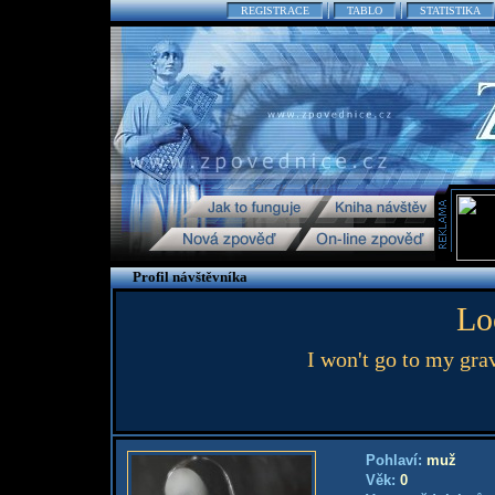
REGISTRACE
TABLO
STATISTIKA
Profil návštěvníka
Lo
I won't go to my grav
Pohlaví:
muž
Věk:
0