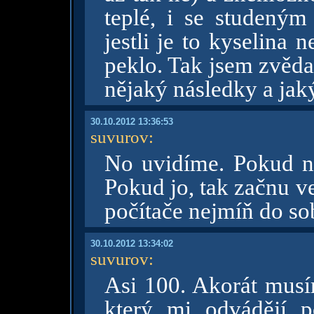
teplé, i se studeným
jestli je to kyselina
peklo. Tak jsem zvěda
nějaký následky a jak
30.10.2012 13:36:53
suvurov
:
No uvidíme. Pokud ne
Pokud jo, tak začnu v
počítače nejmíň do so
30.10.2012 13:34:02
suvurov
:
Asi 100. Akorát musím
který mi odvádějí p