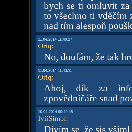
bych se ti omluvit za
to všechno ti vděčím 
nad tím alespoň poušk
11.04.2014 11:49:17
Oriq
:
No, doufám, že tak hr
11.04.2014 11:43:11
Oriq
:
Ahoj, dík za info
zpovědničáře snad po
10.04.2014 00:40:45
IviiSimpl
:
Divím se, že sis všiml