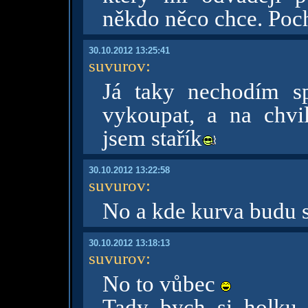
někdo něco chce. Poc
30.10.2012 13:25:41
suvurov
:
Já taky nechodím sp
vykoupat, a na chvi
jsem stařík
30.10.2012 13:22:58
suvurov
:
No a kde kurva budu 
30.10.2012 13:18:13
suvurov
:
No to vůbec
Tady bych si holku 