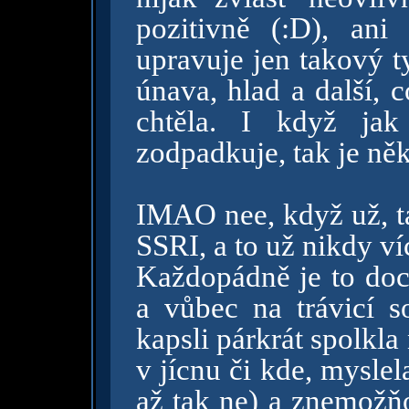
pozitivně (:D), ani
upravuje jen takový ty
únava, hlad a další, 
chtěla. I když jak
zodpadkuje, tak je ně
IMAO nee, když už, ta
SSRI, a to už nikdy ví
Každopádně je to doc
a vůbec na trávicí 
kapsli párkrát spolkla
v jícnu či kde, mysle
až tak ne) a znemožňo