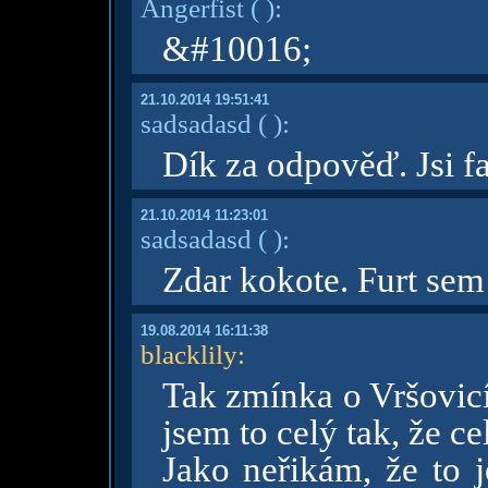
Angerfist
( )
:
&#10016;
21.10.2014 19:51:41
sadsadasd
( )
:
Dík za odpověď. Jsi f
21.10.2014 11:23:01
sadsadasd
( )
:
Zdar kokote. Furt sem
19.08.2014 16:11:38
blacklily
:
Tak zmínka o Vršovicí
jsem to celý tak, že cel
Jako neřikám, že to j