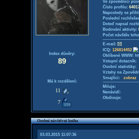
Ve zpovědnici půs
Číslo profilu:
6401
Naposledy se přihl
Poslední rozhřešen
Doteď napsal rozh
Bodování aktivity:
Počet návštěv toho
E-mail:
ICQ:
126814452
Index důvěry:
Oblíbené WWW: htt
89
Vstupní dotazník
Osobní statistiky
Vztahy na Zpověd
Smajlíci:
zobraz
Má k rozdělení:
Miluje:
11
Nenávidí:
Obdivuje:
7
Osobní návštěvní kniha
03.03.2015 11:07:36