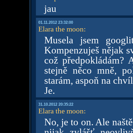
jau
01.11.2012 23:32:00
Elara the moon
:
Musela jsem googl
Kompenzuješ nějak sv
což předpokládám? A
stejně něco mně, po
starám, aspoň na chvíl
Je.
31.10.2012 20:35:22
Elara the moon
:
No, je to on. Ale našt
nijak zvlášť neovli