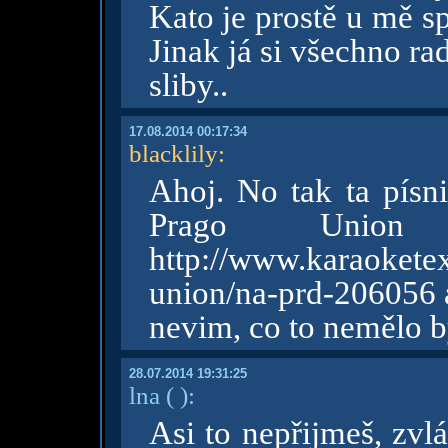
Kato je prostě u mě s
Jinak já si všechno r
sliby..
17.08.2014 00:17:34
blacklily
:
Ahoj. No tak ta písn
Prago Union
http://www.karaoket
union/na-prd-206056 a
nevim, co to nemělo 
28.07.2014 19:31:25
lna
( )
:
Asi to nepřijmeš, zvl