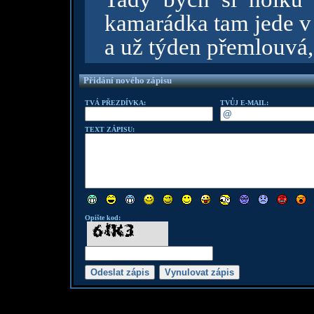
kamarádka tam jede v
a už týden přemlouvá,
Přidání nového zápisu
TVÁ PŘEZDÍVKA:
TVŮJ E-MAIL:
TEXT ZÁPISU:
Opište kod: