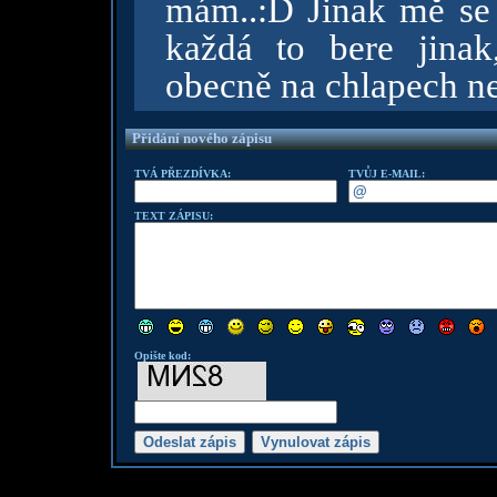
mám..:D Jinak mě se t
každá to bere jina
obecně na chlapech ne
Přidání nového zápisu
TVÁ PŘEZDÍVKA:
TVŮJ E-MAIL:
TEXT ZÁPISU:
Opište kod: