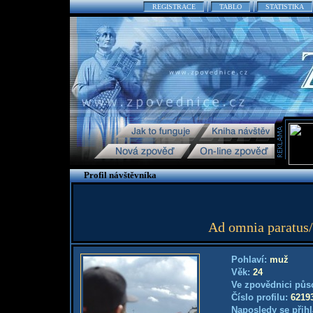
REGISTRACE
TABLO
STATISTIKA
Profil návštěvníka
Ad omnia paratus/
Pohlaví:
muž
Věk:
24
Ve zpovědnici půs
Číslo profilu:
6219
Naposledy se přihl