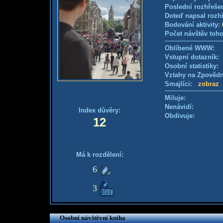
Poslední rozhřešen
Doteď napsal rozh
Bodování aktivity:
Počet návštěv toho
Oblíbené WWW:
Vstupní dotazník
Osobní statistiky
Vztahy na Zpověd
Smajlíci:
zobraz
Miluje:
Nenávidí:
Index důvěry:
Obdivuje:
12
Má k rozdělení:
6
3
Osobní návštěvní kniha