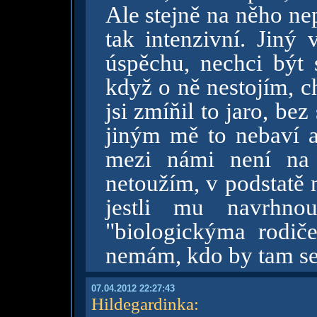
Ale stejně na něho ne
tak intenzivní. Jiný 
úspěchu, nechci být 
když o ně nestojím, ch
jsi zmíňil to jaro, be
jiným mě to nebaví 
mezi námi není na 
netoužím, v podstatě 
jestli mu navrhn
"biologickýma rodič
nemám, kdo by tam se 
07.04.2012 22:27:43
Hildegardinka
: