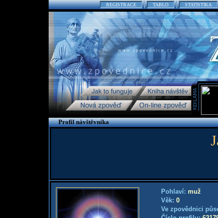
REGISTRACE
TABLO
STATISTIKA
Profil návštěvníka
J
Pohlaví:
muž
Věk:
0
Ve zpovědnici půs
Číslo profilu:
6217