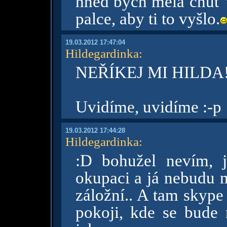
hned bych měla chuť t
palce, aby ti to vyšlo.
19.03.2012 17:47:04
Hildegardinka
:
NEŘÍKEJ MI HILDA!!!!
Uvidíme, uvidíme :-p
19.03.2012 17:44:28
Hildegardinka
:
:D bohužel nevím, j
okupaci a já nebudu m
záložní.. A tam skype
pokoji, kde se bude n