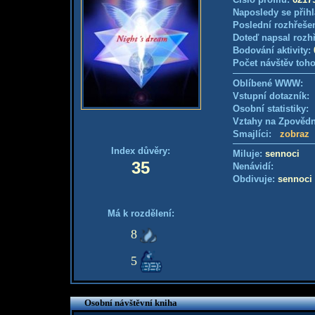
Naposledy se přihl
Poslední rozhřešen
Doteď napsal rozh
Bodování aktivity:
Počet návštěv toho
Oblíbené WWW:
Vstupní dotazník: 
Osobní statistiky
Vztahy na Zpověd
Smajlíci:
zobraz
Index důvěry:
Miluje:
sennoci
35
Nenávidí:
Obdivuje:
sennoci
Má k rozdělení:
8
5
Osobní návštěvní kniha