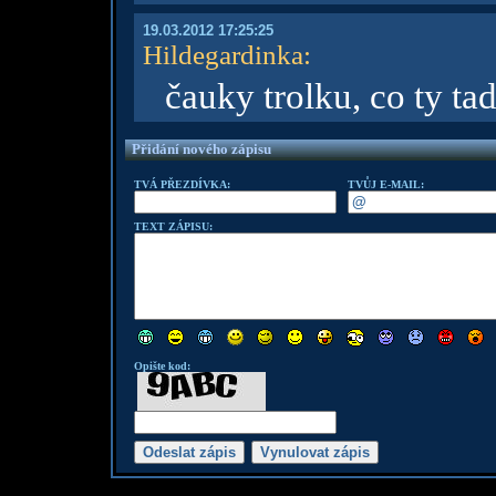
19.03.2012 17:25:25
Hildegardinka
:
čauky trolku, co ty ta
Přidání nového zápisu
TVÁ PŘEZDÍVKA:
TVŮJ E-MAIL:
TEXT ZÁPISU:
Opište kod: