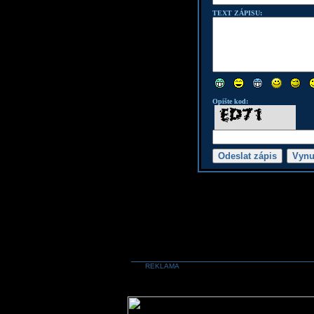
TEXT ZÁPISU:
Opište kod:
REKLAMA