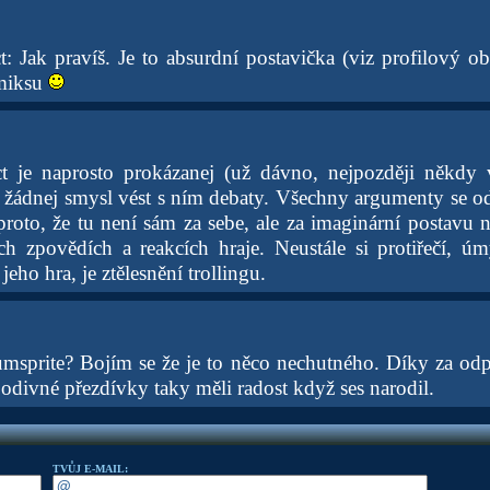
t: Jak pravíš. Je to absurdní postavička (viz profilový o
miksu
t je naprosto prokázanej (už dávno, nejpozději někdy v
žádnej smysl vést s ním debaty. Všechny argumenty se od
proto, že tu není sám za sebe, ale za imaginární postavu n
ch zpovědích a reakcích hraje. Neustále si protiřečí, ú
jeho hra, je ztělesnění trollingu.
sprite? Bojím se že je to něco nechutného. Díky za odp
 podivné přezdívky taky měli radost když ses narodil.
TVŮJ E-MAIL: