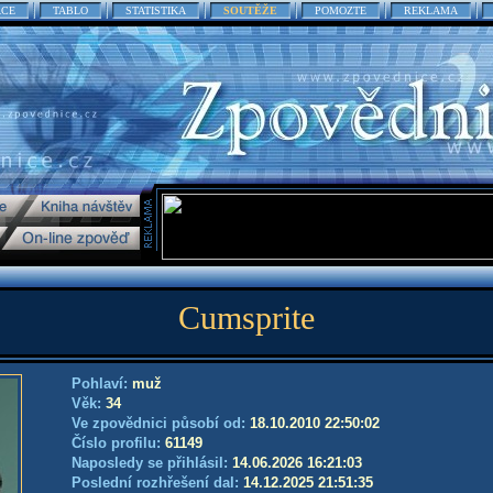
ACE
TABLO
STATISTIKA
SOUTĚŽE
POMOZTE
REKLAMA
Cumsprite
Pohlaví:
muž
Věk:
34
Ve zpovědnici působí od:
18.10.2010 22:50:02
Číslo profilu:
61149
Naposledy se přihlásil:
14.06.2026 16:21:03
Poslední rozhřešení dal:
14.12.2025 21:51:35