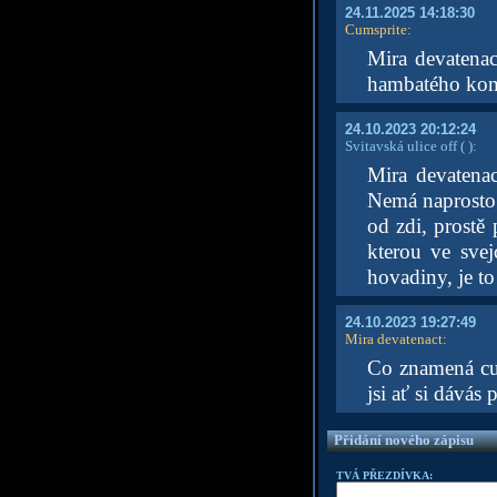
24.11.2025 14:18:30
Cumsprite
:
Mira devatenac
hambatého ko
24.10.2023 20:12:24
Svitavská ulice off
( )
:
Mira devatenac
Nemá naprosto 
od zdi, prostě 
kterou ve svej
hovadiny, je to 
24.10.2023 19:27:49
Mira devatenact
:
Co znamená cum
jsi ať si dávás
Přidání nového zápisu
TVÁ PŘEZDÍVKA: