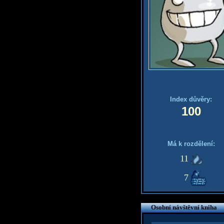
Index důvěry:
100
Má k rozdělení:
11
7
Osobní návštěvní kniha