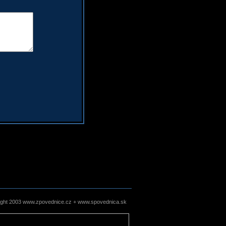
ight 2003 www.zpovednice.cz + www.spovednica.sk