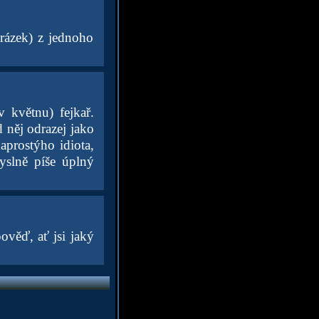
brázek) z jednoho
 květnu) fejkař.
 něj odrazej jako
aprostýho idiota,
myslně píše úplný
ověď, ať jsi jaký