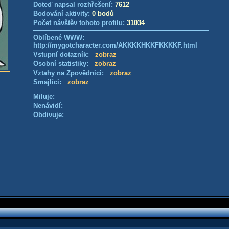
Doteď napsal rozhřešení:
7612
Bodování aktivity:
0 bodů
Počet návštěv tohoto profilu:
31034
Oblíbené WWW:
http://mygotcharacter.com/AKKKKHKKFKKKKF.html
Vstupní dotazník:
zobraz
Osobní statistiky:
zobraz
Vztahy na Zpovědnici:
zobraz
Smajlíci:
zobraz
Miluje:
Nenávidí:
Obdivuje: