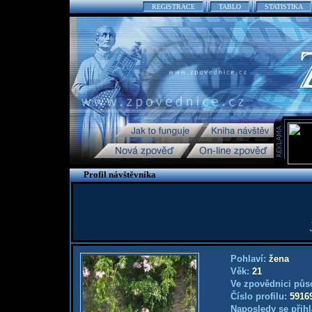
REGISTRACE
TABLO
STATISTIKA
Profil návštěvníka
Pohlaví:
žena
Věk:
21
Ve zpovědnici půs
Číslo profilu:
5916
Naposledy se přihl