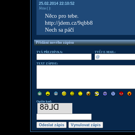
25.02.2014 22:10:52
Jéza
( )
:
Něco pro tebe.
http://jdem.cz/9qbb8
Nech sa páčí
Přidání nového zápisu
TVÁ PŘEZDÍVKA:
TVŮJ E-MAIL:
TEXT ZÁPISU:
Opište kod: