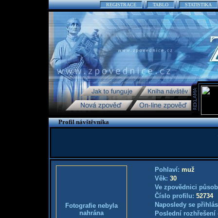
REGISTRACE
TABLO
STATISTIKA
Profil návštěvníka
Pohlaví:
muž
Věk:
30
Ve zpovědnici působ
Číslo profilu:
52734
Naposledy se přihlás
Fotografie nebyla
nahrána
Poslední rozhřešení 