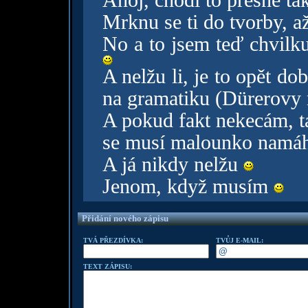
Ahoj, chodí to přesně ta
Mrknu se ti do tvorby, a
No a to jsem teď chvilku
A nelžu li, je to opět do
na gramatiku (Dürerovy 
A pokud fakt nekecám, ta
se musí malounko namáha
A já nikdy nelžu
Jenom, když musím
Přidání nového zápisu
TVÁ PŘEZDÍVKA:
TVŮJ E-MAIL:
TEXT ZÁPISU: