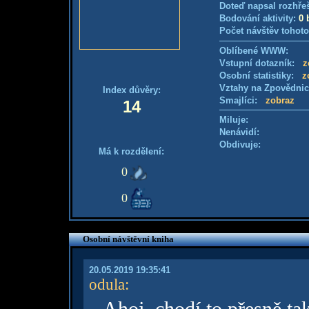
Doteď napsal rozhře
Bodování aktivity:
0 
Počet návštěv tohoto
Oblíbené WWW:
Vstupní dotazník:
z
Osobní statistiky:
z
Vztahy na Zpovědni
Index důvěry:
Smajlíci:
zobraz
14
Miluje:
Nenávidí:
Obdivuje:
Má k rozdělení:
0
0
Osobní návštěvní kniha
20.05.2019 19:35:41
odula
: