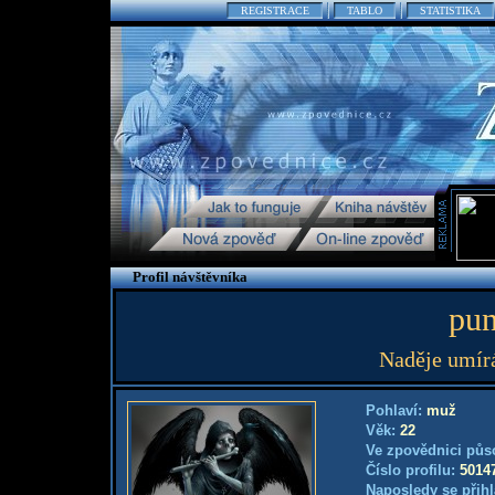
REGISTRACE
TABLO
STATISTIKA
Profil návštěvníka
pun
Naděje umírá
Pohlaví:
muž
Věk:
22
Ve zpovědnici půs
Číslo profilu:
5014
Naposledy se přihl