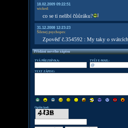
18.02.2009 09:22:51
wicked
:
co se ti nelíbí čůůráku?
31.12.2008 12:23:23
Šílenej psychopes
:
Zpověď č.354592 : My taky o svátcíc
Přidání nového zápisu
TVÁ PŘEZDÍVKA:
TVŮJ E-MAIL:
TEXT ZÁPISU:
Opište kod: