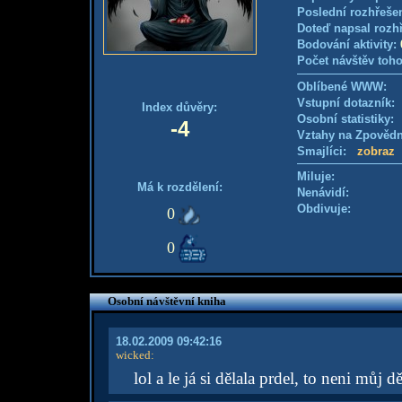
Poslední rozhřešen
Doteď napsal rozh
Bodování aktivity:
Počet návštěv toho
Oblíbené WWW:
Vstupní dotazník
Index důvěry:
Osobní statistiky
-4
Vztahy na Zpověd
Smajlíci:
zobraz
Miluje:
Má k rozdělení:
Nenávidí:
Obdivuje:
0
0
Osobní návštěvní kniha
18.02.2009 09:42:16
wicked
:
lol a le já si dělala prdel, to neni můj 