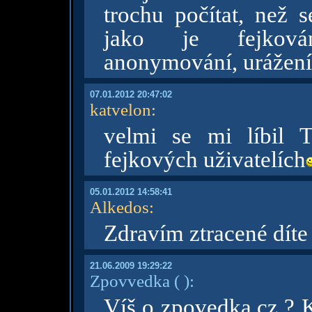
trochu počítat, než 
jako je fejkování
anonymování, urážení.
07.01.2012 20:47:02
katvelon
:
velmi se mi líbil 
fejkových uživatelích
05.01.2012 14:58:41
Alkedos
:
Zdravím ztracené díte
21.06.2009 19:29:22
Zpovvedka
( )
:
Víš o zpovedka.cz ? K