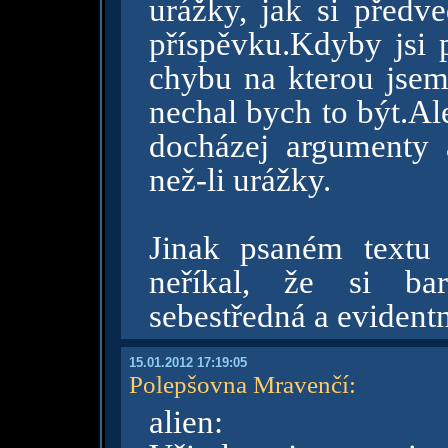
urážky, jak si před
příspěvku.Kdyby jsi 
chybu na kterou jsem 
nechal bych to být.Al
docházej argumenty a
než-li urážky.
Jinak psaném textu 
neříkal, že si bar
sebestředná a evident
15.01.2012 17:19:05
Polepšovna Mravenčí
:
alien: