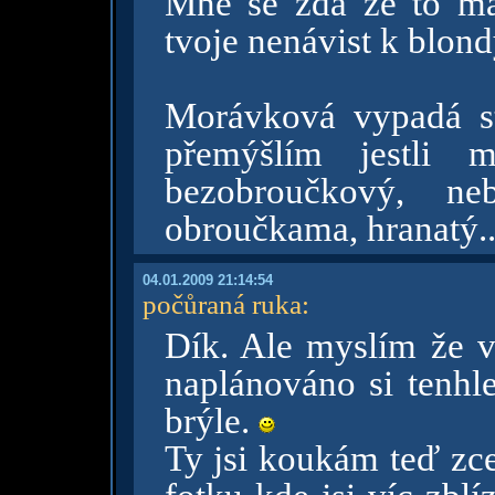
Mně se zdá že to má
tvoje nenávist k blo
Morávková vypadá s
přemýšlím jestli 
bezobroučkový, n
obroučkama, hranatý.
04.01.2009 21:14:54
počůraná ruka
:
Dík. Ale myslím že 
naplánováno si tenhl
brýle.
Ty jsi koukám teď zc