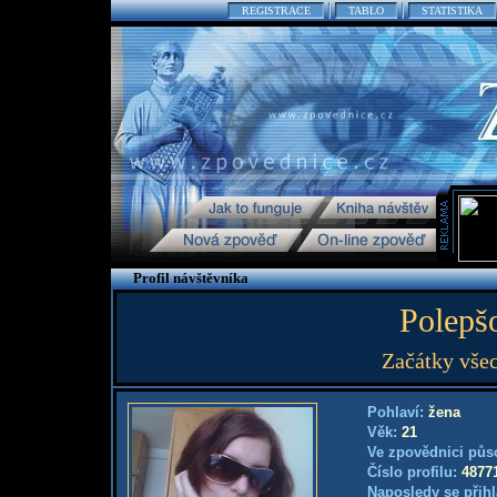
REGISTRACE
TABLO
STATISTIKA
Profil návštěvníka
Polepš
Začátky všec
Pohlaví:
žena
Věk:
21
Ve zpovědnici půs
Číslo profilu:
4877
Naposledy se přihl