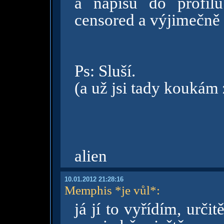
a napíšu do profil
censored a výjimečně t
Ps: Sluší.
(a už jsi tady koukám 
alien
10.01.2012 21:28:16
Memphis *je vůl*
:
já jí to vyřídím, určit