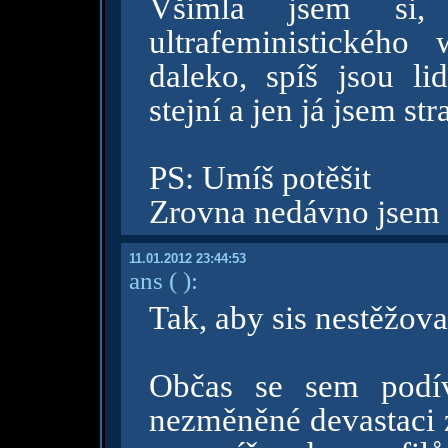
Všimla jsem si,
ultrafeministickéh
daleko, spíš jsou lid
stejní a jen já jsem s
PS: Umíš potěšit
Zrovna nedávno jsem 
11.01.2012 23:44:53
ans
( )
:
Tak, aby sis nestěžova
Občas se sem podí
nezměněné devastaci z