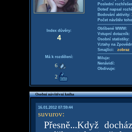
Poslední rozhřešen
Doteď napsal rozh
Bodování aktivity:
Počet návštěv toho
Oblíbené WWW:
Index důvěry:
Vstupní dotazník: 
4
Osobní statistiky
Vztahy na Zpověd
Smajlíci:
zobraz
Má k rozdělení:
Miluje:
Nenávidí:
6
Obdivuje:
2
Osobní návštěvní kniha
16.01.2012 07:59:44
suvurov
:
Přesně...Když docház