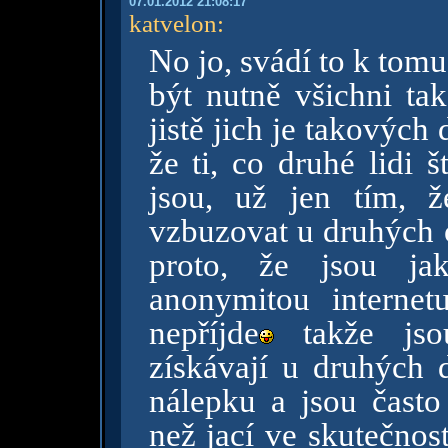
07.01.2012 21:08:17
katvelon
:
No jo, svádí to k tomu
být nutně všichni tak
jistě jich je takových
že ti, co druhé lidi 
jsou, už jen tím, 
vzbuzovat u druhých 
proto, že jsou ja
anonymitou interne
nepříjde
takže jsou
získávají u druhých 
nálepku a jsou často 
než jací ve skutečnost