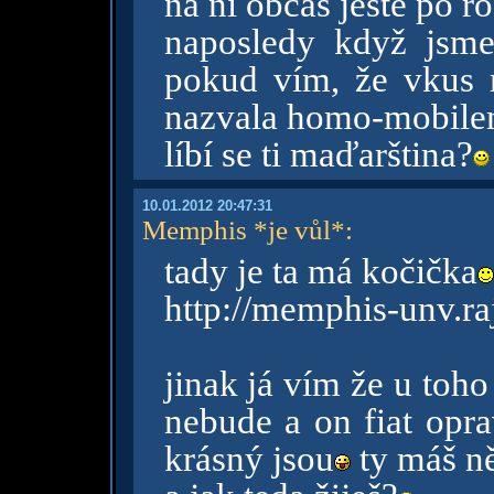
na ni občas ještě po 
naposledy když jsme 
pokud vím, že vkus
nazvala homo-mobil
líbí se ti maďarština?
10.01.2012 20:47:31
Memphis *je vůl*
:
tady je ta má kočička
http://memphis-unv.raj
jinak já vím že u toh
nebude a on fiat opra
krásný jsou
ty máš ně