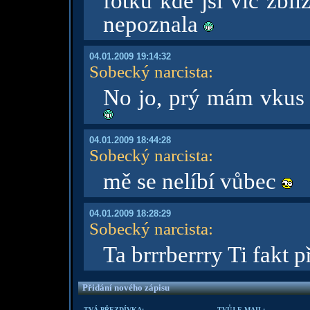
fotku kde jsi víc zblí
nepoznala
04.01.2009 19:14:32
Sobecký narcista
:
No jo, prý mám vkus d
04.01.2009 18:44:28
Sobecký narcista
:
mě se nelíbí vůbec
04.01.2009 18:28:29
Sobecký narcista
:
Ta brrrberrry Ti fakt 
Přidání nového zápisu
TVÁ PŘEZDÍVKA:
TVŮJ E-MAIL: