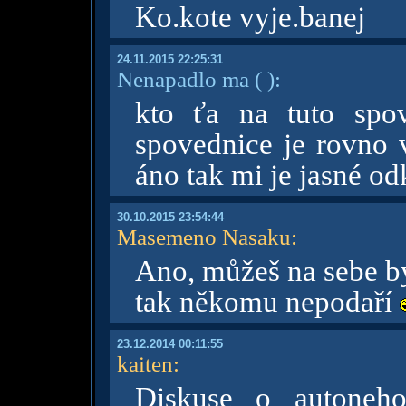
Ko.kote vyje.banej
24.11.2015 22:25:31
Nenapadlo ma
( )
:
kto ťa na tuto spov
spovednice je rovno 
áno tak mi je jasné odk
30.10.2015 23:54:44
Masemeno Nasaku
:
Ano, můžeš na sebe bý
tak někomu nepodaří
23.12.2014 00:11:55
kaiten
:
Diskuse o autoneh