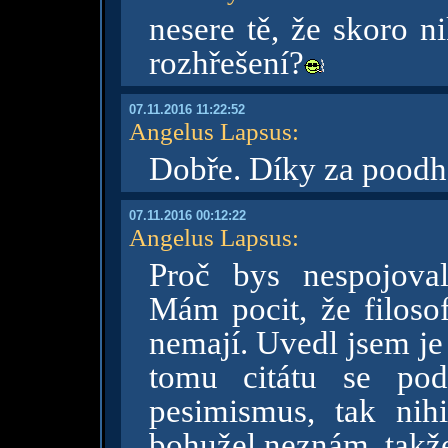
nesere tě, že skoro n
rozhřešení?
07.11.2016 11:22:52
Angelus Lapsus
:
Dobře. Díky za poodh
07.11.2016 00:12:22
Angelus Lapsus
:
Proč bys nespojova
Mám pocit, že filoso
nemají. Uvedl jsem je
tomu citátu se po
pesimismus, tak nih
bohužel neznám, takž