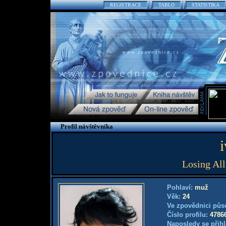
REGISTRACE
TABLO
STATISTIKA
Profil návštěvníka
Losing Al
Pohlaví:
muž
Věk:
24
Ve zpovědnici půs
Číslo profilu:
4786
Naposledy se přihl