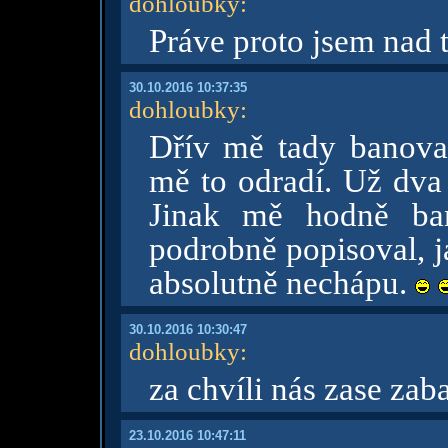
dohloubky
:
Práve proto jsem nad 
30.10.2016 10:37:35
dohloubky
:
Dřív mě tady banovali
mě to odradí. Už dva 
Jinak mě hodně ban
podrobně popisoval, j
absolutně nechápu.
30.10.2016 10:30:47
dohloubky
:
za chvíli nás zase zab
23.10.2016 10:47:11