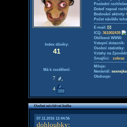
Poslední rozhřešen
Doteď napsal rozh
Bodování aktivity:
Počet návštěv toho
E-mail:
ICQ:
361002439
Oblíbené WWW:
Vstupní dotazník
Index důvěry:
Osobní statistiky
41
Vztahy na Zpověd
Smajlíci:
zobraz
Miluje:
Má k rozdělení:
Nenávidí:
sexnejka
Obdivuje:
7
4
Osobní návštěvní kniha
07.11.2016 12:44:56
dohloubky
: