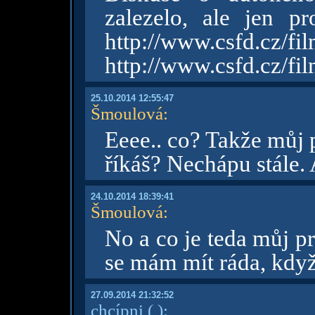
zalezelo, ale jen p
http://www.csfd.c
http://www.csfd.cz/fi
25.10.2014 12:55:47
Šmoulová
:
Eeee.. co? Takže můj 
říkáš? Nechápu stále.
24.10.2014 18:39:41
Šmoulová
:
No a co je teda můj p
se mám mít ráda, kdy
27.09.2014 21:32:52
chcípni
( )
: