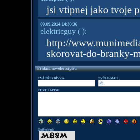
jsi vtipnej jako tvoje 
09.09.2014 14:30:36
elektricguy
( )
:
http://www.munimed
skorovat-do-branky-
Přidání nového zápisu
TVÁ PŘEZDÍVKA:
TVŮJ E-MAIL:
TEXT ZÁPISU:
Opište kod: