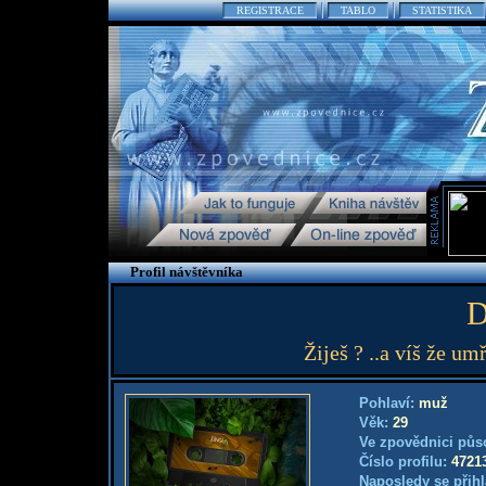
REGISTRACE
TABLO
STATISTIKA
Profil návštěvníka
D
Žiješ ? ..a víš že umř
Pohlaví:
muž
Věk:
29
Ve zpovědnici půs
Číslo profilu:
4721
Naposledy se přihl