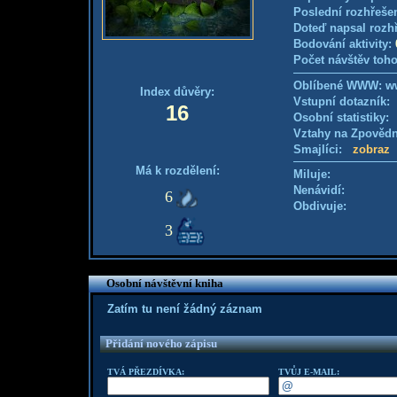
Poslední rozhřešen
Doteď napsal rozh
Bodování aktivity:
Počet návštěv toho
Oblíbené WWW: w
Index důvěry:
Vstupní dotazník
16
Osobní statistiky
Vztahy na Zpověd
Smajlíci:
zobraz
Má k rozdělení:
Miluje:
Nenávidí:
6
Obdivuje:
3
Osobní návštěvní kniha
Zatím tu není žádný záznam
Přidání nového zápisu
TVÁ PŘEZDÍVKA:
TVŮJ E-MAIL: