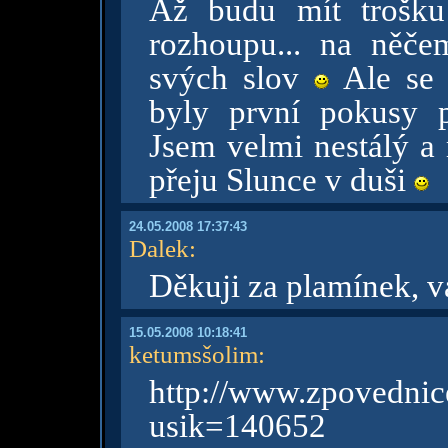
Až budu mít trošku
rozhoupu... na něče
svých slov
Ale se 
byly první pokusy p
Jsem velmi nestálý a
přeju Slunce v duši
24.05.2008 17:37:43
Dalek
:
Děkuji za plamínek, v
15.05.2008 10:18:41
ketumsšolim
:
http://www.zpovednice
usik=140652