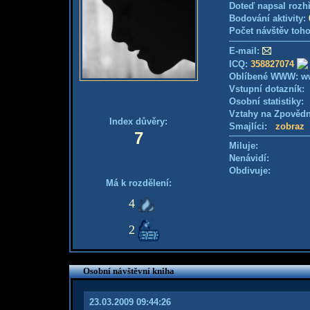
Doteď napsal rozh
Bodování aktivity:
Počet návštěv toho
E-mail:
ICQ:
358827074
Oblíbené WWW: w
Vstupní dotazník
Osobní statistiky
Vztahy na Zpověd
Index důvěry:
Smajlíci:
zobraz
7
Miluje:
Nenávidí:
Obdivuje:
Má k rozdělení:
4
2
Osobní návštěvní kniha
23.03.2009 09:44:26