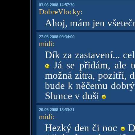
03.06.2008 14:57:30
DobreVlocky
:
Ahoj, mám jen všetečný
27.05.2008 09:34:00
midi
:
Dík za zastavení... c
Já se přidám, ale t
možná zítra, pozítří, 
bude k něčemu dobrý, 
Slunce v duši
26.05.2008 18:33:21
midi
:
Hezký den či noc
Dí