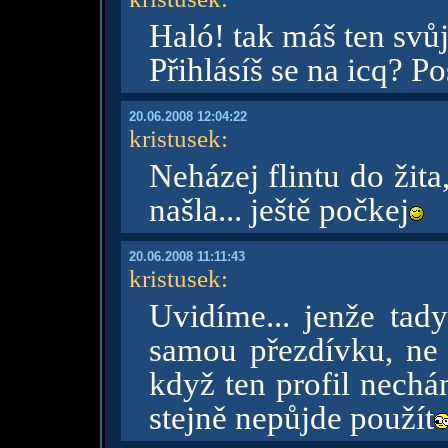
Haló! tak máš ten svůj
Přihlásíš se na icq? Pos
20.06.2008 12:04:22
kristusek
:
Neházej flintu do žita
našla... ještě počkej
20.06.2008 11:11:43
kristusek
:
Uvidíme... jenže tady
samou přezdívku, ne 
když ten profil nechá
stejně nepůjde použít