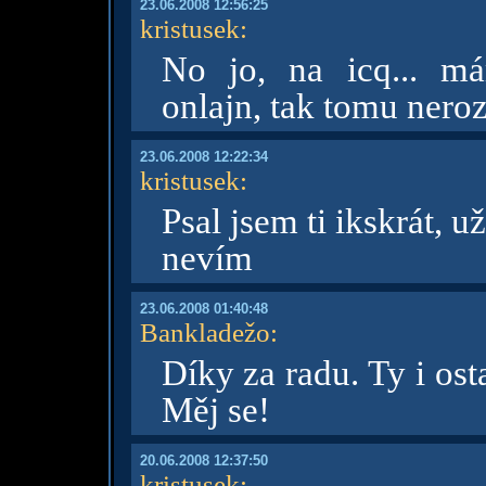
23.06.2008 12:56:25
kristusek
:
No jo, na icq... m
onlajn, tak tomu nero
23.06.2008 12:22:34
kristusek
:
Psal jsem ti ikskrát, u
nevím
23.06.2008 01:40:48
Bankladežo
:
Díky za radu. Ty i ost
Měj se!
20.06.2008 12:37:50
kristusek
: