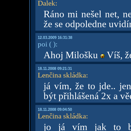
Dalek
:
Ráno mi nešel net, n
že se odpoledne uvidí
12.03.2009 16:31:38
poi
( )
:
Ahoj Milošku
Víš, ž
18.11.2008 09:21:31
Lenčina skládka
:
já vím, že to jde.. j
být přihlášená 2x a vě
18.11.2008 09:04:50
Lenčina skládka
:
jo já vím jak to b