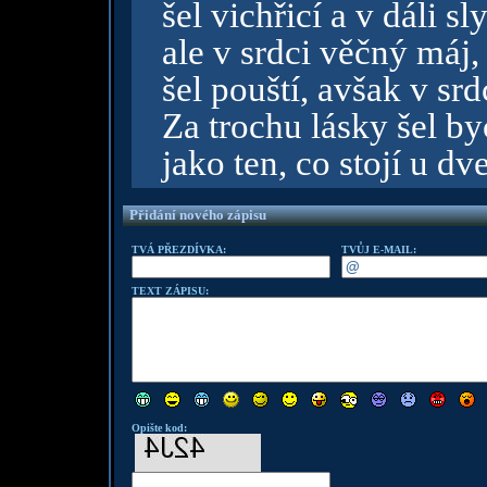
šel vichřicí a v dáli sl
ale v srdci věčný máj,
šel pouští, avšak v srd
Za trochu lásky šel by
jako ten, co stojí u dve
Přidání nového zápisu
TVÁ PŘEZDÍVKA:
TVŮJ E-MAIL:
TEXT ZÁPISU:
Opište kod: