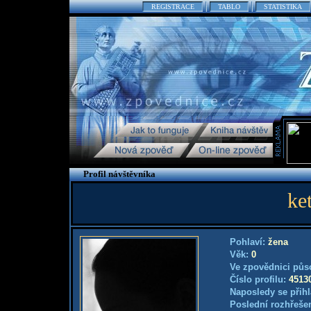
REGISTRACE
TABLO
STATISTIKA
Profil návštěvníka
ke
Pohlaví:
žena
Věk:
0
Ve zpovědnici půs
Číslo profilu:
4513
Naposledy se přihl
Poslední rozhřešen