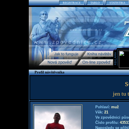
REGISTRACE
TABLO
STATISTIKA
Profil návštěvníka
s
jen t
Pohlaví:
muž
Věk:
21
Ve zpovědnici půs
Číslo profilu:
4353
Naposledy se přihl