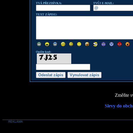
TVÁ PŘEZDÍVKA:
TVŮJ E-MAIL:
TEXT ZÁPISU:
Opište kod:
Změňte sv
Slevy do obch
REKLAMA