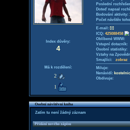
Poslední rozhřešen
Doteď napsal rozh
Bodování aktivity:
Počet návštěv toho
E-mail:
ICQ:
425088458
Oblíbené WWW:
Index důvěry:
Vstupní dotazník
4
Osobní statistiky
Vztahy na Zpověd
Smajlíci:
zobraz
Má k rozdělení:
Miluje:
Nenávidí:
kostelni
2
Obdivuje:
1
Osobní návštěvní kniha
Zatím tu není žádný záznam
Přidání nového zápisu