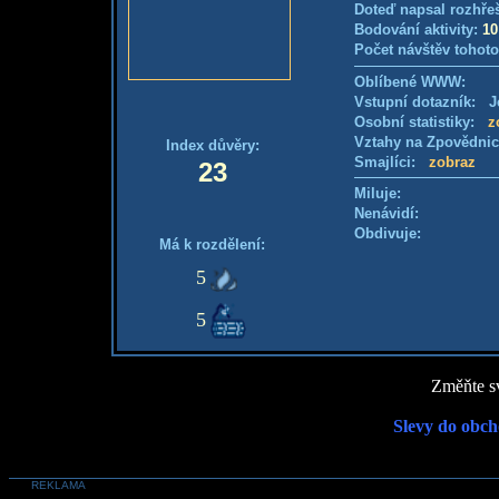
Doteď napsal rozhře
Bodování aktivity:
10
Počet návštěv tohoto
Oblíbené WWW:
Vstupní dotazník: Je
Osobní statistiky:
z
Vztahy na Zpovědni
Index důvěry:
Smajlíci:
zobraz
23
Miluje:
Nenávidí:
Obdivuje:
Má k rozdělení:
5
5
Změňte sv
Slevy do obch
REKLAMA