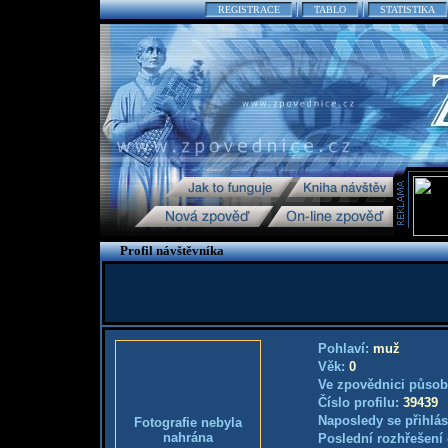
REGISTRACE
TABLO
STATISTIKA
Profil návštěvníka
Pohlaví:
muž
Věk:
0
Ve zpovědnici působ
Číslo profilu:
39439
Naposledy se přihlás
Fotografie nebyla
nahrána
Poslední rozhřešení 