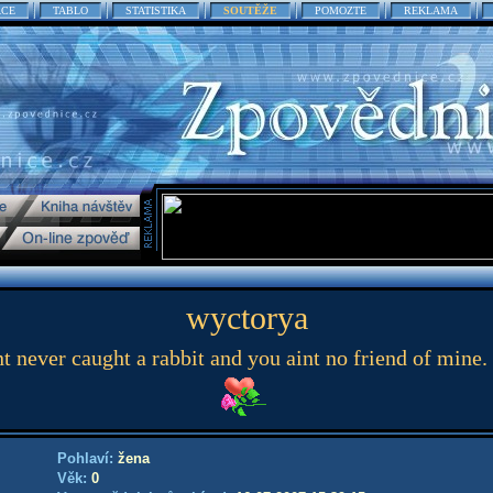
ACE
TABLO
STATISTIKA
SOUTĚŽE
POMOZTE
REKLAMA
wyctorya
t never caught a rabbit and you aint no friend of mine. 
Pohlaví:
žena
Věk:
0