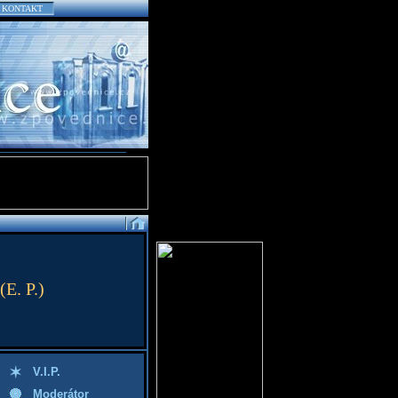
KONTAKT
(E. P.)
V.I.P.
Moderátor