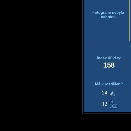
Fotografie nebyla
nahrána
Index důvěry:
158
Má k rozdělení:
24
12