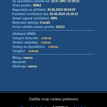
Ve zpovědnici působí od:
16.07.2007 15:39:15
Číslo profilu:
38963
Naposledy se přihlásil:
30.06.2010 00:04:07
Poslední rozhřešení dal:
26.06.2010 19:18:33
Doteď napsal rozhřešení:
4891
Bodování aktivity:
0 bodů
Počet návštěv tohoto profilu:
64313
Oblíbené WWW:
Vstupní dotazník:
zobraz
Osobní statistiky:
zobraz
Vztahy na Zpovědnici:
zobraz
Smajlíci:
zobraz
Miluje:
ramen
Nenávidí:
Obdivuje:
ramen
Změňte svoje cookies preference