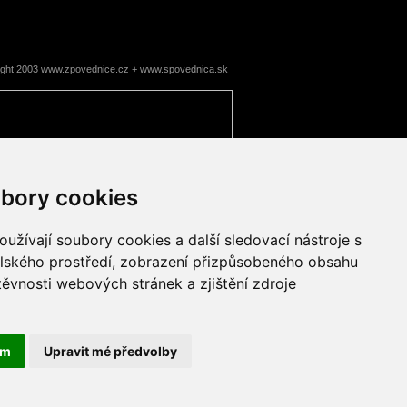
ight 2003 www.zpovednice.cz + www.spovednica.sk
bory cookies
užívají soubory cookies a další sledovací nástroje s
elského prostředí, zobrazení přizpůsobeného obsahu
těvnosti webových stránek a zjištění zdroje
ám
Upravit mé předvolby