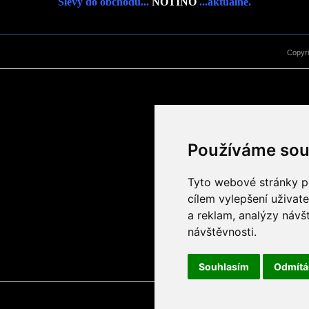
Slevy do obchodu...
NOTINO
...aktuálně.
Copyr
Používáme sou
Tyto webové stránky po
cílem vylepšení uživat
a reklam, analýzy návš
návštěvnosti.
Souhlasím
Odmít