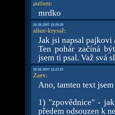
autism
:
mrdko
26.08.2007 19:29:28
alien-krysař
:
Jak jsi napsal pajkovi 
Ten pohár začíná být
jsem ti psal. Važ svá s
26.08.2007 12:23:25
Zaev
:
Ano, tamten text jsem 
1) "zpovědnice" - jak
předem odsouzen k n