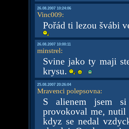
26.08.2007 10:24:06
Vinc009
:
Pořád ti lezou švábi v
26.08.2007 10:00:11
minstrel
:
Svine jako ty maji st
krysu.
25.08.2007 20:26:04
Mravenci polepsovna
:
S alienem jsem si
provokoval me, nutil
kdyz se nedal vzdyck