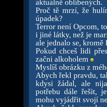
aktuálně oblíbených.
Proč tě mrzí, že hul
úpadek?
Terror není Opcom, to
i jiné látky, než je ma
ale jednalo se, kromě
Pokud chceš lidi přes
začni alkoholem
Myslíš obrázku z mého
Abych řekl pravdu, ta
kdysi žádal, ale n
potřebu dále řešit, j
mohu vyjádřit svojí ne