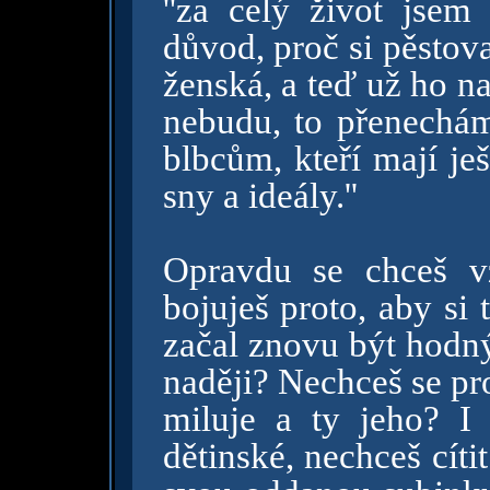
''za celý život jsem
důvod, proč si pěstova
ženská, a teď už ho n
nebudu, to přenechá
blbcům, kteří mají je
sny a ideály.''
Opravdu se chceš vz
bojuješ proto, aby si
začal znovu být hodný
naději? Nechceš se pr
miluje a ty jeho? I
dětinské, nechceš cíti