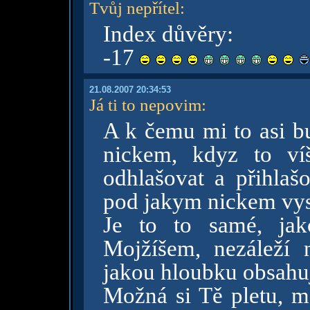
Tvůj nepřítel
:
Index důvěry:
-17
21.08.2007 20:34:53
Já ti to nepovim
:
A k čemu mi to asi bu
nickem, kdyz to ví
odhlašovat a přihlaš
pod jakym nickem vyst
Je to to samé, jak
Mojžíšem, nezáleží 
jakou hloubku obsahuj
Možná si Tě pletu, mo