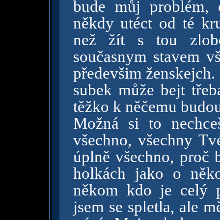
bude můj problém, ot
někdy utéct od té kru
než žít s tou zlob
současnym stavem vše
předevšim ženskejch.
subek může bejt třeba
těžko k něčemu budou.
Možná si to nechceš
všechno, všechny Tv
úplně všechno, proč b
holkách jako o něk
někom kdo je celý p
jsem se spletla, ale m