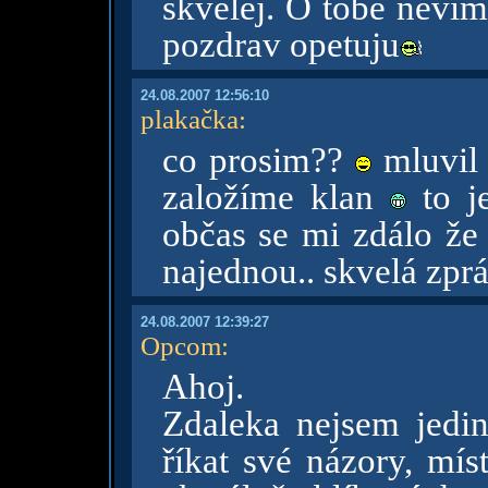
skvelej. O tobe nevi
pozdrav opetuju
24.08.2007 12:56:10
plakačka
:
co prosim??
mluvil 
založíme klan
to je
občas se mi zdálo že
najednou.. skvelá zpr
24.08.2007 12:39:27
Opcom
:
Ahoj.
Zdaleka nejsem jedin
říkat své názory, mís