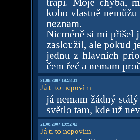
trápí. Moje chyba, 
koho vlastně nemůžu s
neznam.
Nicméně si mi přišel 
zasloužil, ale pokud j
jednu z hlavních prio
čem řeč a nemam proč 
21.08.2007 19:58:31
Já ti to nepovim
:
já nemam žádný stálý 
světlo tam, kde už nev
21.08.2007 19:52:42
Já ti to nepovim
: