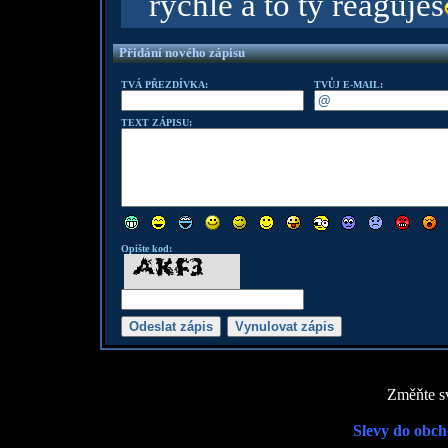
rychle a to ty reaguješ
Přidání nového zápisu
TVÁ PŘEZDÍVKA:
TVŮJ E-MAIL:
TEXT ZÁPISU:
Opište kod:
Změňte sv
Slevy do obch