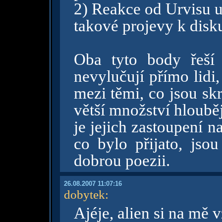
2) Reakce od Urvisu u
takové projevy k disku
Oba tyto body řeší Z
nevylučují přímo lidi,
mezi těmi, co jsou skr
větší množství hlouběj
je jejich zastoupení n
co bylo přijato, jsou
dobrou poezii.
26.08.2007 11:07:16
dobytek
:
Ajéje, alien si na mě