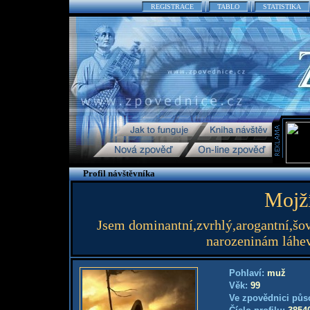
REGISTRACE
TABLO
STATISTIKA
Profil návštěvníka
Mojž
Jsem dominantní,zvrhlý,arogantní,šov
narozeninám láhev
Pohlaví:
muž
Věk:
99
Ve zpovědnici půs