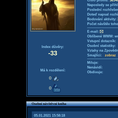
Číslo profilu:
3854
Naposledy se přihl
Poslední rozhřešen
Doteď napsal rozh
Bodování aktivity:
Počet návštěv toho
E-mail:
Oblíbené WWW: ww
Vstupní dotazník
Osobní statistiky
Index důvěry:
Vztahy na Zpověd
-33
Smajlíci:
zobraz
Miluje:
Nenávidí:
Má k rozdělení:
Obdivuje:
0
0
Osobní návštěvní kniha
05.01.2021 15:58:18