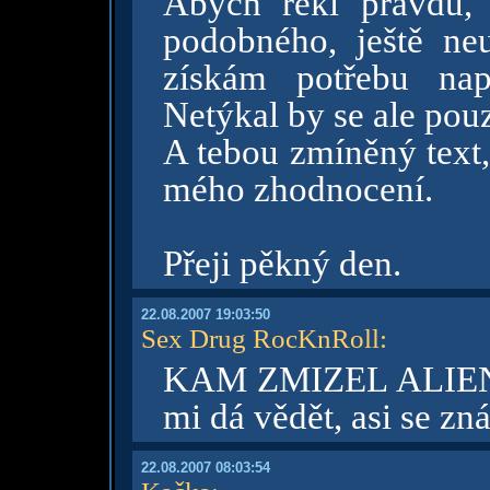
Abych řekl pravdu,
podobného, ještě ne
získám potřebu nap
Netýkal by se ale pou
A tebou zmíněný text,
mého zhodnocení.
Přeji pěkný den.
22.08.2007 19:03:50
Sex Drug RocKnRoll
:
KAM ZMIZEL ALIE
mi dá vědět, asi se z
22.08.2007 08:03:54