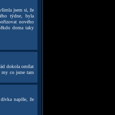
šimla jsem si, že
ého týdne, byla
ořizovat nového
někdo doma taky
ád dokola omílat
než my co jsme tam
 dívka napíše, že