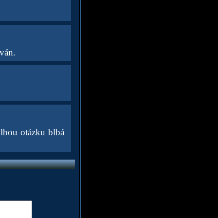
ován.
lbou otázku blbá