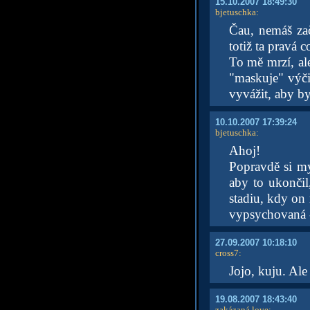
15.10.2007 18:49:30
bjetuschka
:
Čau, nemáš zač
totiž ta pravá 
To mě mrzí, ale
"maskuje" výčit
vyvážit, aby b
10.10.2007 17:39:24
bjetuschka
:
Ahoj!
Popravdě si my
aby to ukončil
stadiu, kdy on 
vypsychovaná - 
27.09.2007 10:18:10
cross7
:
Jojo, kuju. Ale
19.08.2007 18:43:40
zakázaná love
: