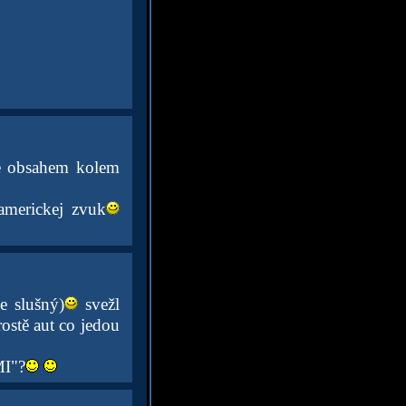
se obsahem kolem
americkej zvuk
e slušný)
svežl
rostě aut co jedou
MI"?