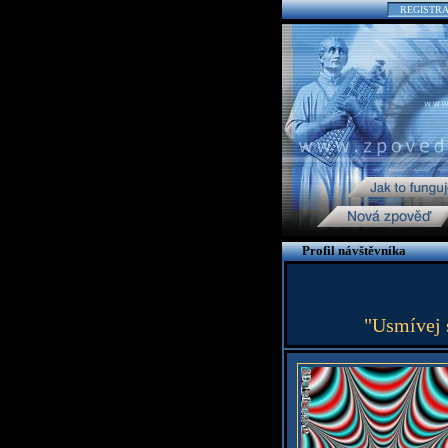
REGISTR
Profil návštěvníka
"Usmívej s