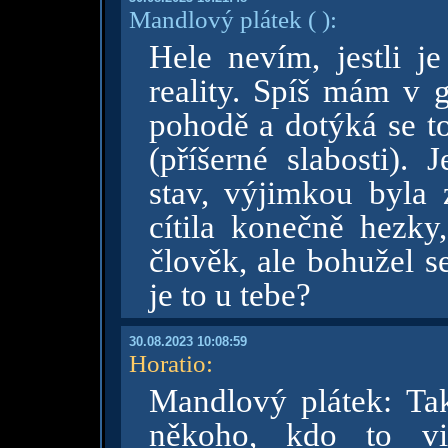
Mandlový plátek
( )
:
Hele nevím, jestli j
reality. Spíš mám v g
pohodě a dotýká se to
(příšerné slabosti).
stav, výjimkou byla 
cítila konečně hezky
člověk, ale bohužel 
je to u tebe?
30.08.2023 10:08:59
Horatio
:
Mandlový plátek: Tak
někoho, kdo to vi