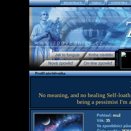
REGISTRACE
TABLO
STATISTIKA
Profil návštěvníka
No meaning, and no healing Self-loathi
being a pessimist I'm 
Pohlaví:
muž
Věk:
35
Ve zpovědnici půs