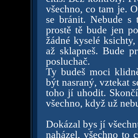
všechno, co tam je. 
se bránit. Nebude s t
prostě tě bude jen po
žádné kyselé ksichty,
až sklapneš. Bude p
posluchač.
Ty budeš moci klidně 
být nasraný, vztekat 
toho jí uhodit. Skonč
všechno, když už nebu
Dokázal bys jí všechnu
naházel, všechno to c