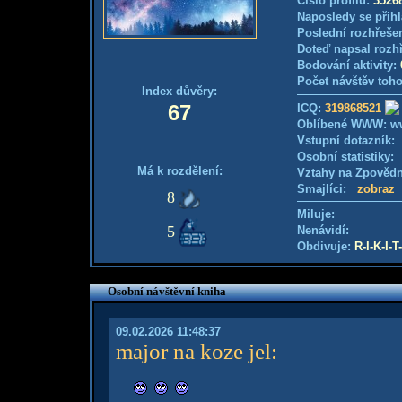
Číslo profilu:
3526
Naposledy se přihl
Poslední rozhřešen
Doteď napsal rozh
Bodování aktivity:
Počet návštěv toho
Index důvěry:
67
ICQ:
319868521
Oblíbené WWW: ww
Vstupní dotazník
Osobní statistiky
Má k rozdělení:
Vztahy na Zpověd
Smajlíci:
zobraz
8
Miluje:
5
Nenávidí:
Obdivuje:
R-I-K-I-T
Osobní návštěvní kniha
09.02.2026 11:48:37
major na koze jel
: