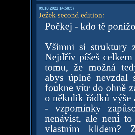
09.10.2021 14:58:57
Ježek second edition
:
Počkej - kdo tě poniž
Všimni si struktury z
Nejdřív píšeš celkem
tomu, že možná tedy
abys úplně nevzdal 
foukne vítr do ohně z
o několik řádků výše a
- vzpomínky zapůsob
nenávist, ale není to
vlastním klidem? Z