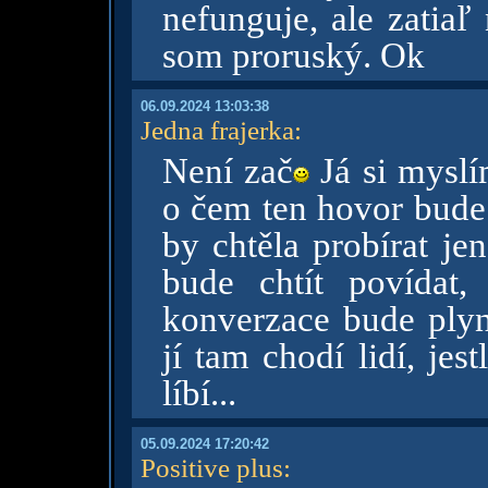
nefunguje, ale zatiaľ
som proruský. Ok
06.09.2024 13:03:38
Jedna frajerka
:
Není zač
Já si myslí
o čem ten hovor bude.
by chtěla probírat je
bude chtít povídat
konverzace bude plyn
jí tam chodí lidí, jest
líbí...
05.09.2024 17:20:42
Positive plus
: