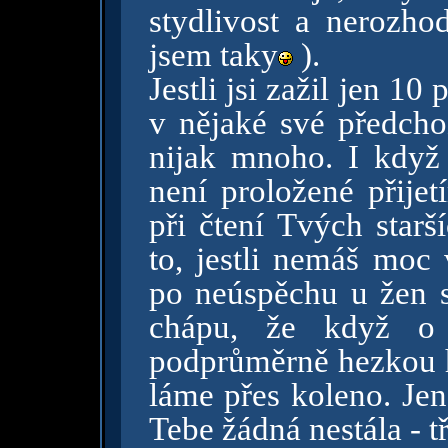
stydlivost a nerozho
jsem taky
).
Jestli jsi zažil jen 10
v nějaké své předchoz
nijak mnoho. I když
není proložené přijet
při čtení Tvých star
to, jestli nemáš mo
po neúspěchu u žen sv
chápu, že když o 
podprůměrně hezkou ho
láme přes koleno. Jen
Tebe žádná nestála - tř