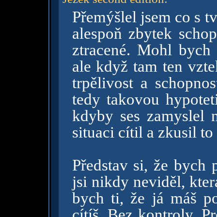
Přemýšlel jsem co s 
alespoň zbytek schopn
ztracené. Mohl bych t
ale když tam ten vztek
trpělivost a schopnos
tedy takovou hypoteti
kdyby ses zamyslel n
situaci cítil a zkusil t
Představ si, že bych 
jsi nikdy neviděl, kter
bych ti, že já máš 
cítíš. Bez kontroly. P