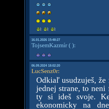
16.01.2026 15:48:27
TojsemKazmír
( )
:
06.09.2024 18:02:20
LucSenz0r
:
Odkiaľ usudzuješ, že
jednej strane, to nen
ty si ideš svoje. 
ekonomicky na dn