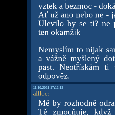
vztek a bezmoc - dokáz
Ať už ano nebo ne - ja
Ulevilo by se ti? ne
ten okamžik
Nemyslím to nijak sar
a vážně myšlený dot
past. Neotřískám ti
odpověz.
11.10.2021 17:12:13
allloe
:
Mě by rozhodně odradi
Tě zmocňuje, když 