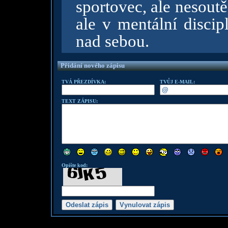
sportovec, ale nesoutě
ale v mentální discip
nad sebou.
Přidání nového zápisu
TVÁ PŘEZDÍVKA:
TVŮJ E-MAIL:
TEXT ZÁPISU:
Opište kod: