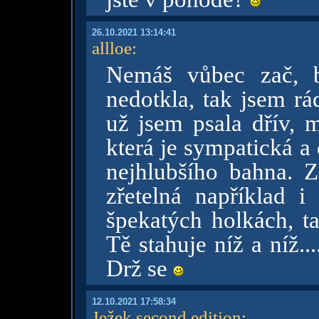
26.10.2021 13:14:41
allloe
:
Nemáš vůbec zač, b
nedotkla, tak jsem rá
už jsem psala dřív, m
která je sympatická a
nejhlubšího bahna. Za
zřetelná například i
špekatých holkách, t
Tě stahuje níž a níž..
Drž se
12.10.2021 17:58:34
Ježek second edition
: