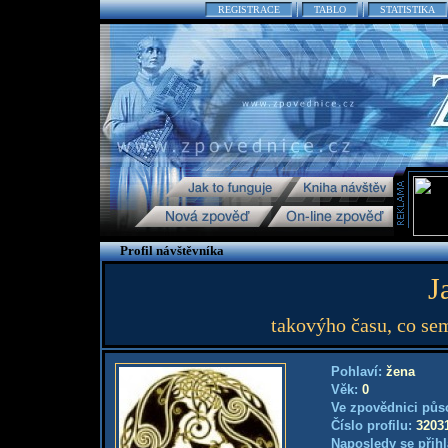
REGISTRACE
TABLO
STATISTIKA
Profil návštěvníka
J
takovýho času, co sem
Pohlaví:
žena
Věk:
0
Ve zpovědnici půs
Číslo profilu:
3203
Naposledy se přihl