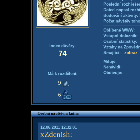
Poslední rozhřešen
Doteď napsal rozh
Bodování aktivity:
Počet návštěv toho
Oblíbené WWW:
Vstupní dotazník
Osobní statistiky
Index důvěry:
Vztahy na Zpověd
74
Smajlíci:
zobraz
Miluje:
Nenávidí:
Obdivuje:
Má k rozdělení:
9
6
Osobní návštěvní kniha
12.06.2011 12:32:01
xZdenish
: