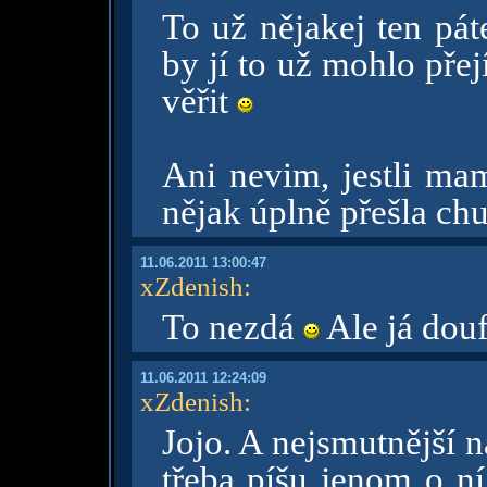
To už nějakej ten pát
by jí to už mohlo přej
věřit
Ani nevim, jestli mam
nějak úplně přešla chu
11.06.2011 13:00:47
xZdenish
:
To nezdá
Ale já douf
11.06.2011 12:24:09
xZdenish
:
Jojo. A nejsmutnější n
třeba píšu jenom o ní