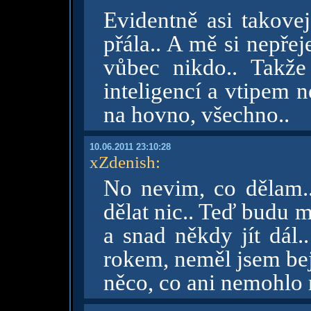
Evidentně asi takove
přála.. A mě si nepřej
vůbec nikdo.. Takže 
inteligencí a vtipem n
na hovno, všechno..
10.06.2011 23:10:28
xZdenish
:
No nevim, co dělam.
dělat nic.. Teď budu 
a snad někdy jít dál.
rokem, neměl jsem bejt
něco, co ani nemohlo n