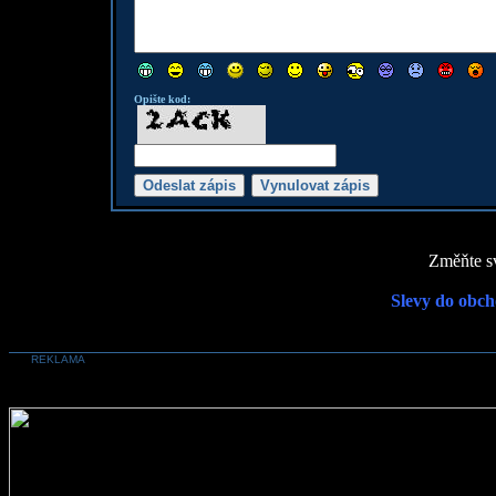
Opište kod:
Změňte sv
Slevy do obch
REKLAMA