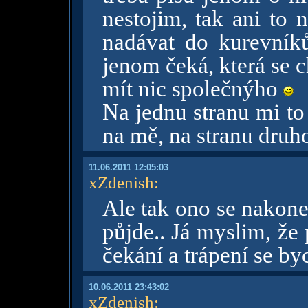
nestojim, tak ani to
nadávat do kurevník
jenom čeká, která se 
mít nic společnýho
Na jednu stranu mi to 
na mě, na stranu dru
11.06.2011 12:05:03
xZdenish
:
Ale tak ono se nakone
půjde.. Já myslim, že
čekání a trápení se by
10.06.2011 23:43:02
xZdenish
: