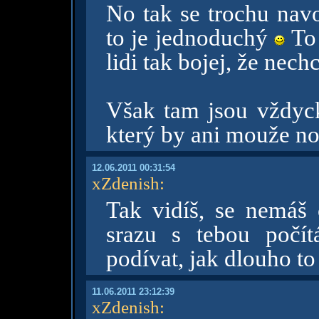
No tak se trochu nav
to je jednoduchý
To 
lidi tak bojej, že nec
Však tam jsou vždyck
který by ani mouže no
12.06.2011 00:31:54
xZdenish
:
Tak vidíš, se nemáš
srazu s tebou počí
podívat, jak dlouho t
11.06.2011 23:12:39
xZdenish
: