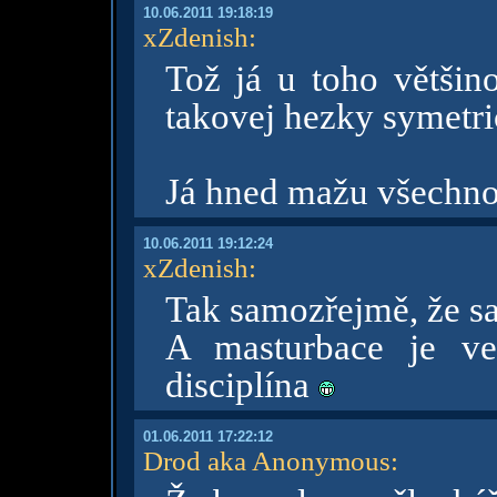
10.06.2011 19:18:19
xZdenish
:
Tož já u toho větši
takovej hezky symetri
Já hned mažu všechno,
10.06.2011 19:12:24
xZdenish
:
Tak samozřejmě, že sa
A masturbace je vel
disciplína
01.06.2011 17:22:12
Drod aka Anonymous
: