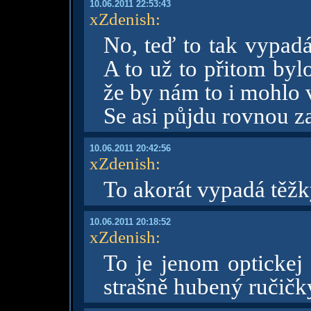
10.06.2011 22:53:43
xZdenish
:
No, teď to tak vypad
A to už to přitom byl
že by nám to i mohlo v
Se asi půjdu rovnou z
10.06.2011 20:42:56
xZdenish
:
To akorát vypadá těžk
10.06.2011 20:18:52
xZdenish
:
To je jenom optickej
strašně hubený ručič