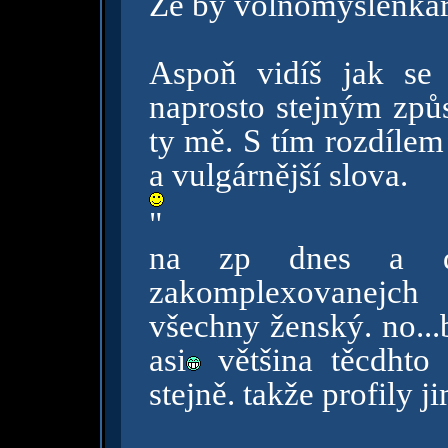
Že by volnomyšlenká
Aspoň vidíš jak se 
naprosto stejným způ
ty mě. S tím rozdílem 
a vulgárnější slova.
"
na zp dnes a de
zakomplexovanejch
všechny ženský. no...
asi
většina těcdhto 
stejně. takže profily 