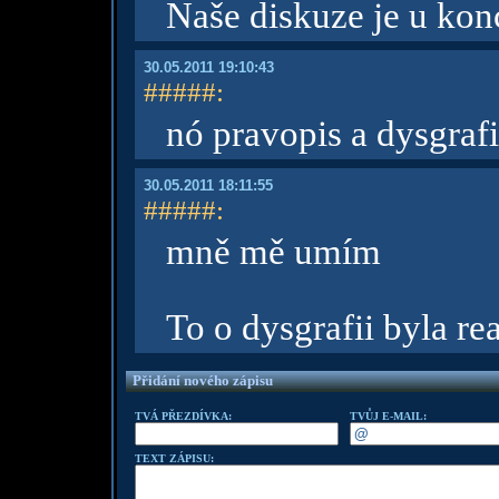
Naše diskuze je u kon
30.05.2011 19:10:43
#####
:
nó pravopis a dysgrafi
30.05.2011 18:11:55
#####
:
mně mě umím
To o dysgrafii byla re
Přidání nového zápisu
TVÁ PŘEZDÍVKA:
TVŮJ E-MAIL:
TEXT ZÁPISU: