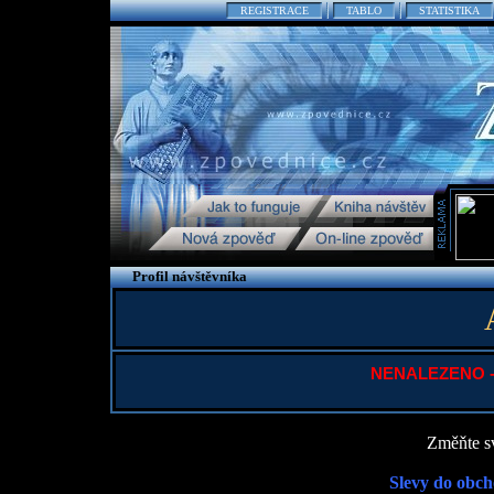
REGISTRACE
TABLO
STATISTIKA
Profil návštěvníka
NENALEZENO - P
Změňte sv
Slevy do obch