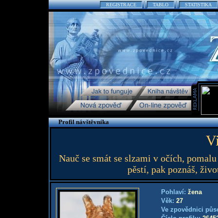
REGISTRACE
TABLO
STATISTIKA
Profil návštěvníka
Vi
Nauč se smát se slzami v očích, pomalu 
pěstí, pak poznáš, život
Pohlaví:
žena
Věk:
27
Ve zpovědnici půs