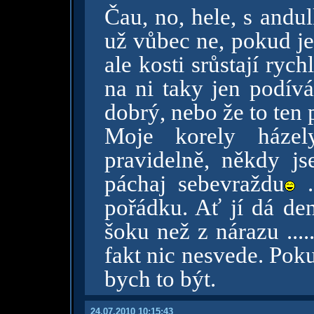
Čau, no, hele, s andu
už vůbec ne, pokud je 
ale kosti srůstají ryc
na ni taky jen podívá
dobrý, nebo že to ten 
Moje korely háze
pravidelně, někdy js
páchaj sebevraždu
.
pořádku. Ať jí dá den
šoku než z nárazu .....
fakt nic nesvede. Pok
bych to být.
24.07.2010 10:15:43