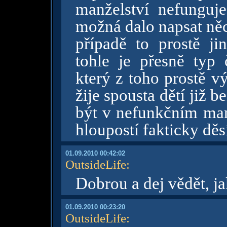
manželství nefunguj
možná dalo napsat něc
případě to prostě j
tohle je přesně typ 
který z toho prostě 
žije spousta dětí již b
být v nefunkčním manž
hloupostí fakticky děs
01.09.2010 00:42:02
OutsideLife
:
Dobrou a dej vědět, j
01.09.2010 00:23:20
OutsideLife
: