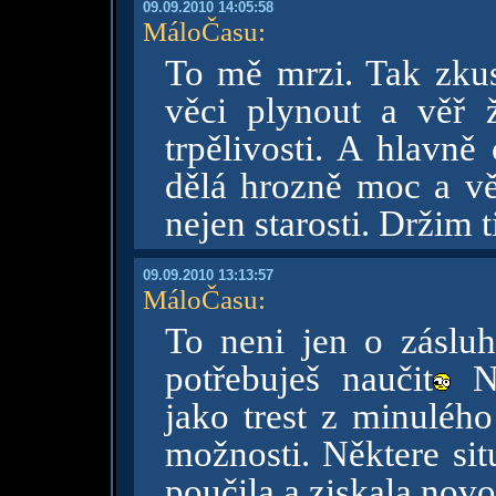
09.09.2010 14:05:58
MáloČasu
:
To mě mrzi. Tak zkus 
věci plynout a věř 
trpělivosti. A hlavně
dělá hrozně moc a věř
nejen starosti. Držim t
09.09.2010 13:13:57
MáloČasu
:
To neni jen o zásluh
potřebuješ naučit
Ně
jako trest z minulého
možnosti. Některe sit
poučila a ziskala novo