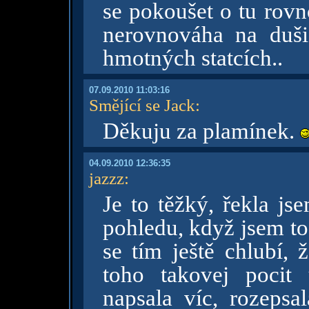
se pokoušet o tu rovn
nerovnováha na duš
hmotných statcích..
07.09.2010 11:03:16
Smějící se Jack
:
Děkuju za plamínek.
04.09.2010 12:36:35
jazzz
:
Je to těžký, řekla js
pohledu, když jsem to 
se tím ještě chlubí, 
toho takovej pocit
napsala víc, rozepsa