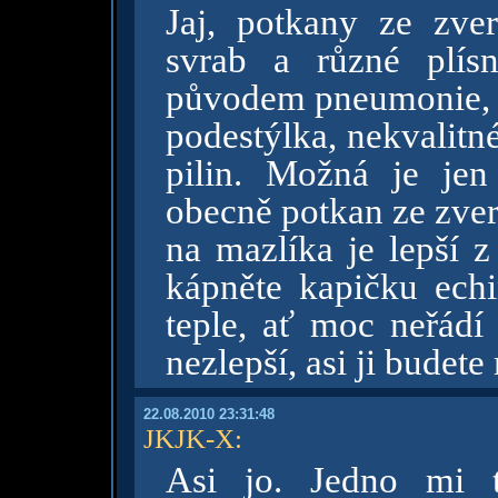
Jaj, potkany ze zve
svrab a různé plís
původem pneumonie, n
podestýlka, nekvalitné
pilin. Možná je jen 
obecně potkan ze zver
na mazlíka je lepší 
kápněte kapičku echi
teple, ať moc neřádí
nezlepší, asi ji budete
22.08.2010 23:31:48
JKJK-X
:
Asi jo. Jedno mi t