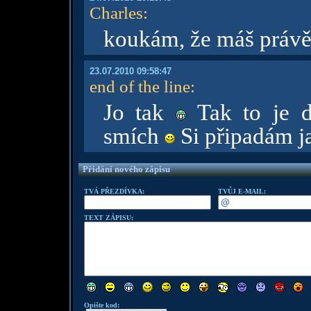
Charles
:
koukám, že máš právě
23.07.2010 09:58:47
end of the line
:
Jo tak
Tak to je d
smích
Si připadám j
Přidání nového zápisu
TVÁ PŘEZDÍVKA:
TVŮJ E-MAIL:
TEXT ZÁPISU:
Opište kod: