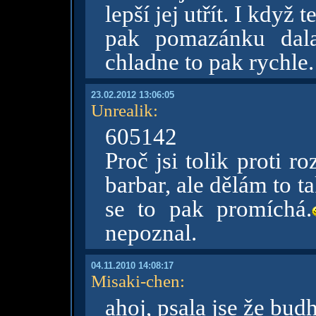
lepší jej utřít. I když 
pak pomazánku dala
chladne to pak rychle.
23.02.2012 13:06:05
Unrealik
:
605142
Proč jsi tolik proti 
barbar, ale dělám to ta
se to pak promíchá.
nepoznal.
04.11.2010 14:08:17
Misaki-chen
:
ahoj, psala jse že bud