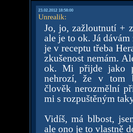
23.02.2012 18:58:00
Unrealik
:
Jo, jo, zažloutnutí +
ale je to ok. Já dávám
je v receptu třeba Her
zkušenost nemám. Ale
ok. Mi přijde jako 
nehrozí, že v tom 
člověk nerozmělní při
mi s rozpuštěným taky
Vidíš, má blbost, jse
ale ono je to vlastně 