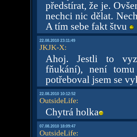
předstírat, že je. Ovš
nechci nic dělat. Nech
A tím sebe fakt štvu
22.08.2010 23:11:49
JKJK-X
:
Ahoj. Jestli to vy
fňukání), není tom
potřeboval jsem se vy
22.08.2010 10:12:52
OutsideLife
:
Chytrá holka
07.08.2010 18:09:47
OutsideLife
: