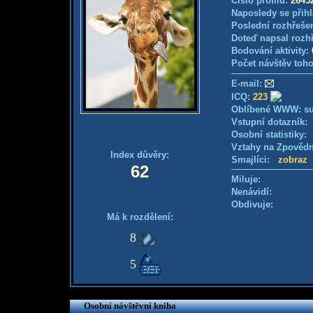
Číslo profilu:
2645
Naposledy se přihl
Poslední rozhřešen
Doteď napsal rozh
Bodování aktivity:
Počet návštěv toho
E-mail:
ICQ:
223
Oblíbené WWW: su
Vstupní dotazník
Osobní statistiky
Vztahy na Zpověd
Index důvěry:
Smajlíci:
zobraz
62
Miluje:
Nenávidí:
Obdivuje:
Má k rozdělení:
8
5
Osobní návštěvní kniha