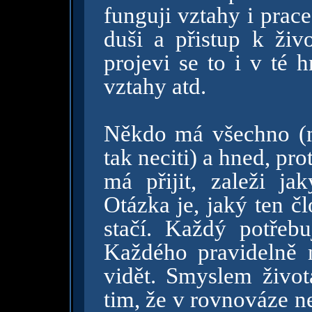
funguji vztahy i prac
duši a přistup k živ
projevi se to i v té 
vztahy atd.
Někdo má všechno (n
tak neciti) a hned, pro
má přijit, zaleži ja
Otázka je, jaký ten č
stačí. Každý potřebu
Každého pravidelně n
vidět. Smyslem život
tim, že v rovnováze ne