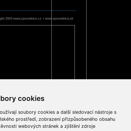
ight 2003 www.zpovednice.cz + www.spovednica.sk
bory cookies
užívají soubory cookies a další sledovací nástroje s
elského prostředí, zobrazení přizpůsobeného obsahu
těvnosti webových stránek a zjištění zdroje