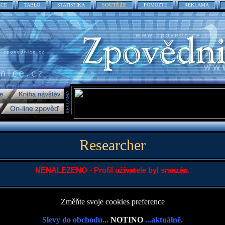
ACE
TABLO
STATISTIKA
SOUTĚŽE
POMOZTE
REKLAMA
Researcher
NENALEZENO - Profil uživatele byl smazán.
Změňte svoje cookies preference
Slevy do obchodu...
NOTINO
...aktuálně.