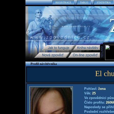
REGISTRACE
TABLO
STATISTIKA
Profil návštěvníka
El ch
Pohlaví:
žena
Věk:
25
Ve zpovědnici půs
Číslo profilu:
2606
Naposledy se přihl
Poslední rozhřešen