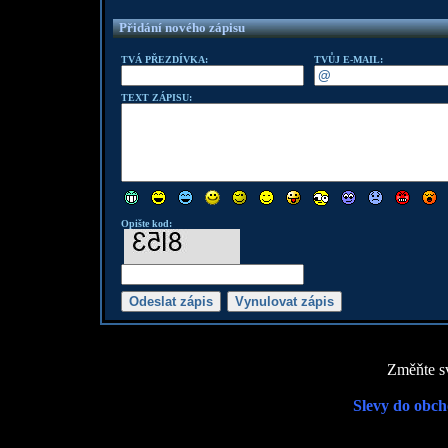
Přidání nového zápisu
TVÁ PŘEZDÍVKA:
TVŮJ E-MAIL:
TEXT ZÁPISU:
Opište kod:
Změňte sv
Slevy do obch