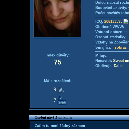
Doteď napsal rozh
Bodování aktivity:
Počet návštěv toho
ICQ:
206133595
Oblíbené WWW:
Vstupní dotazník
Osobní statistiky
Vztahy na Zpověd
Smajlíci:
zobraz
Index důvěry:
Miluje:
75
Nenávidí:
Sweet e
Obdivuje:
Dalek
Má k rozdělení:
9
7
Osobní návštěvní kniha
Zatím tu není žádný záznam