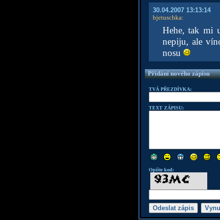
30.04.2007 13:13:14
bjetuschka
:
Hehe, tak mi 
nepiju, ale v
nosu
Přidání nového zápisu
TVÁ PŘEZDÍVKA:
TEXT ZÁPISU:
Opište kod: