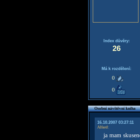
Index důvěry:
26
Má k rozdělení:
0
0
Osobní návštěvní kniha
16.10.2007 03:27:11
Alfard
:
ja mam skusenos