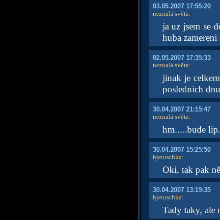
03.05.2007 17:55:20
neznalá světa
:
ja uz jsem se d
huba zamereni ci
02.05.2007 17:35:33
neznalá světa
:
jinak je celke
poslednich dnu 
30.04.2007 21:15:47
neznalá světa
:
hm.....bude lip
30.04.2007 15:25:50
bjetuschka
:
Oki, tak pak ně
30.04.2007 13:19:35
bjetuschka
:
Tady taky, ale