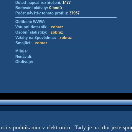
Doteď napsal rozhřešení:
1477
Bodování aktivity:
0 bodů
Počet návštěv tohoto profilu:
37957
Oblíbené WWW:
Vstupní dotazník:
zobraz
Osobní statistiky:
zobraz
Vztahy na Zpovědnici:
zobraz
Smajlíci:
zobraz
Miluje:
Nenávidí:
Obdivuje:
ti s podnikanim v elektronice. Tady je na trhu jeste spou