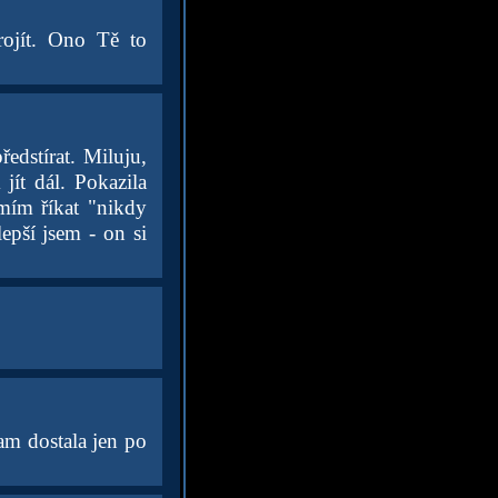
ojít. Ono Tě to
edstírat. Miluju,
jít dál. Pokazila
smím říkat "nikdy
epší jsem - on si
tam dostala jen po