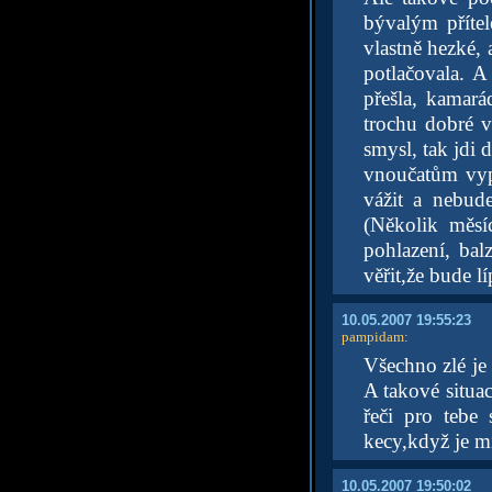
bývalým příte
vlastně hezké, 
potlačovala. 
přešla, kamará
trochu dobré v
smysl, tak jdi 
vnoučatům vyp
vážit a nebud
(Několik měsí
pohlazení, bal
věřit,že bude lí
10.05.2007 19:55:23
pampidam
:
Všechno zlé je
A takové situac
řeči pro tebe
kecy,když je m
10.05.2007 19:50:02