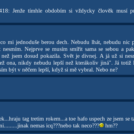
18: Jenže tímhle obdobím si vždycky člověk musí pr
 co mi jednoduše berou dech. Nebudu lhát, nebudu nic př
t nesmím. Nejprve se musím smířit sama se sebou a pak 
 než jsem dosud pokazila. Svět je divnej. A já už si ne
ž ona, nikdy nebudu lepší než kterákoliv jiná". Já totiž l
ím být v něčem lepší, když si mě vybral. Nebo ne?
ek...hraju tag tretim rokem...a toe hafo uspech ze jsem se 
ani.........jinak nemas icq???nebo tak neco???
hm??