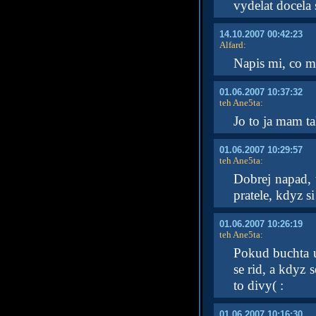
vydelat docela
14.10.2007 00:42:23
Alfard
:
Napis mi, co m
01.06.2007 10:37:32
teh Ane5ta
:
Jo to ja mam ta
01.06.2007 10:29:57
teh Ane5ta
:
Dobrej napad, 
pratele, kdyz s
01.06.2007 10:26:19
teh Ane5ta
:
Pokud buchta uv
se rid, a kdyz 
to divy( :
01.06.2007 10:16:30