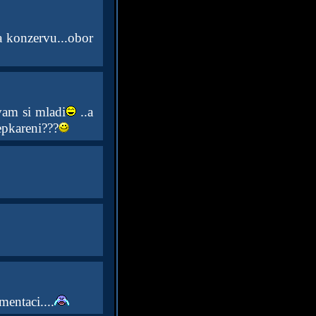
na konzervu...obor
ivam si mladi
..a
depkareni???
entaci....