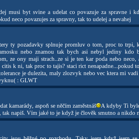
dej musi byt svine a udelat co povazuje za spravne i kd
okud neco povazujes za spravny, tak to udelej a nevahej
ktery ty pozadavky splnuje promluv o tom, proc to trpi,
amosku nebo znamou tak bych asi nebyl jediny kdo by
om, ze ony maji strach..ze si je ten kar poda nebo neco, 
citis k ni, tak proc to tajis? staci rict nenapadne...pokud 
tolerance je dulezita, maly zlozvyk nebo vec ktera mi vadi
 zvyknu( : GLWT
ledat kamarády, aspoň se něčím zaměstnáš
A kdyby Ti byl
 tak napiš. Vím jaké to je když je člověk smutno a nikdo 
city jsou běžné po rozchodu. Taky jsem když jsem se 