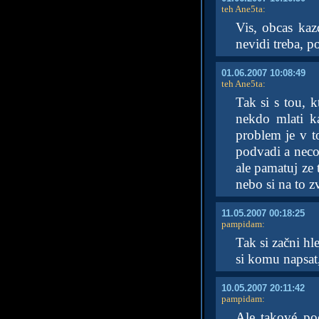
teh Ane5ta
:
Vis, obcas kaz
nevidi treba, p
01.06.2007 10:08:49
teh Ane5ta
:
Tak si s tou, 
nekdo mlati k
problem je v t
podvadi a neco 
ale pamatuj ze 
nebo si na to
11.05.2007 00:18:25
pampidam
:
Tak si začni h
si komu napsat,
10.05.2007 20:11:42
pampidam
:
Ale takové po