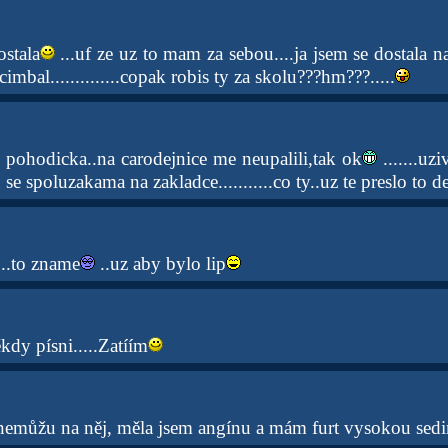
ostala
...uf ze uz to mam za sebou....ja jsem se dostala 
mbal..............copak robis ty za skolu???hm???.....
m pohodicka..na carodejnice me neupalili,tak ok
.......uz
se spoluzakama na zakladce...........co ty..uz te preslo to 
...to zname
..uz aby bylo lip
kdy písni.....Zatíím
 nemůžu na něj, měla jsem angínu a mám furt vysokou sedim