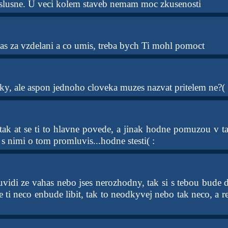
 slusne. U veci kolem staveb nemam moc zkusenosti
as za vzdelani a co umis, treba bych Ti mohl pomoct
ky, ale aspon jednoho cloveka muzes nazvat pritelem ne?( 
tak at se ti to hlavne povede, a jinak hodne pomuzou v t
i s nimi o tom promluvis...hodne stesti( :
idi ze vahas nebo jses nerozhodny, tak si s tebou bude de
se ti neco enbude libit, tak to neodkyvej nebo tak neco, a re