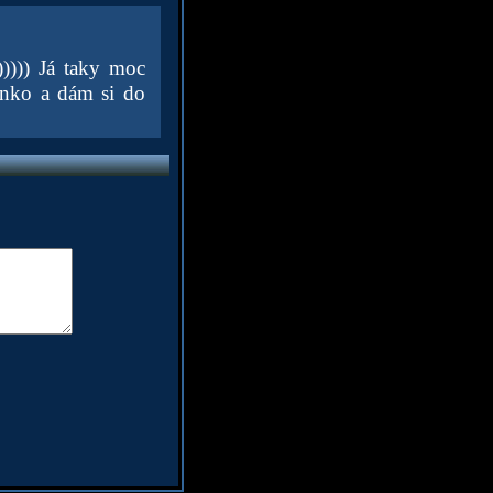
)))))) Já taky moc
ínko a dám si do