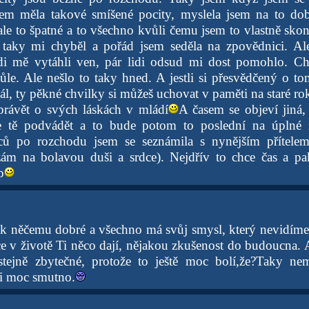
lem měla takové smíšené pocity, myslela jsem na to dob
ale to špatné a to všechno kvůli čemu jsem to vlastně skon
A taky mi chyběl a pořád jsem seděla na zpovědnici. Al
di mě vytáhli ven, pár lidi odsud mi dost pomohlo. Cht
ůle. Ale nešlo to taky hned. A jestli si přesvědčený o t
dál, ty pěkné chvilky si můžeš uchovat v paměti na staré r
rávět o svých láskách v mládí
A časem se objeví jiná,
e tě podvádět a to bude potom to poslední na úplné z
ců po rozchodu jsem se seznámila s nynějším přítele
zám na bolavou duši a srdce). Nejdřív to chce čas a pa
p
 k něčemu dobré a všechno má svůj smysl, který nevidíme
e v životě Ti něco dají, nějakou zkušenost do budoucna. A
 stejně zbytečné, protože to ještě moc bolí,že?Taky n
i moc smutno.