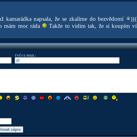
už kamarádka napsala, že se zkalíme do bezvědomí
))
íno mám moc ráda
Takže to vidim tak, že si koupím v
TVŮJ E-MAIL: