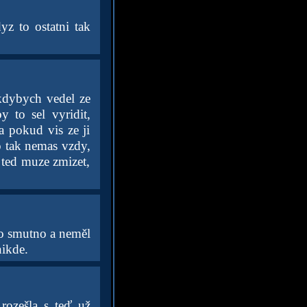
yz to ostatni tak
 kdybych vedel ze
 to sel vyridit,
a pokud vis ze ji
to tak nemas vzdy,
 ted muze zmizet,
o smutno a neměl
nikde.
rozešla s teď už