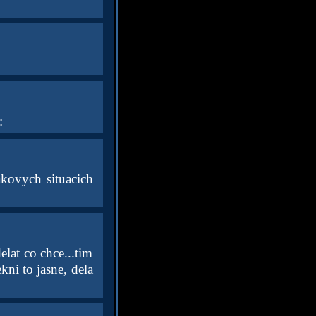
:
akovych situacich
lat co chce...tim
kni to jasne, dela