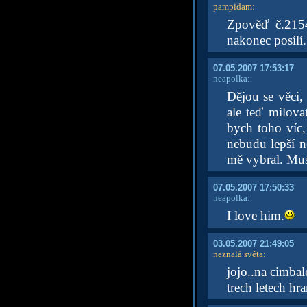
pampidam
:
Zpověď č.2154
nakonec posílí.
07.05.2007 17:53:17
neapolka:
Dějou se věci,
ale teď milova
bych toho víc,
nebudu lepší ne
mě vybral. Mus
07.05.2007 17:50:33
neapolka:
I love him.
03.05.2007 21:49:05
neznalá světa
:
jojo..na cimbal
trech letech hr