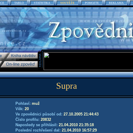
ACE
TABLO
STATISTIKA
SOUTĚŽE
POMOZTE
REKLAMA
Supra
Pohlaví:
muž
Věk:
20
Ve zpovědnici působí od:
27.10.2005 21:44:43
Číslo profilu:
20832
Naposledy se přihlásil:
21.04.2010 21:35:18
Poslední rozhřešení dal:
21.04.2010 16:57:29