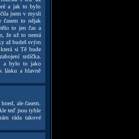
ré a jak to bylo
čila jsem v mysli
e časem to nějak
ělo to jen čas a
om, že už to nemá
oky až budeš svým
 která si Tě bude
ahojení srdíčka.
m a bylo to jako
k lásku a hlavně
 hned, ale časem.
le teď jsou tyhle
emám ráda takové