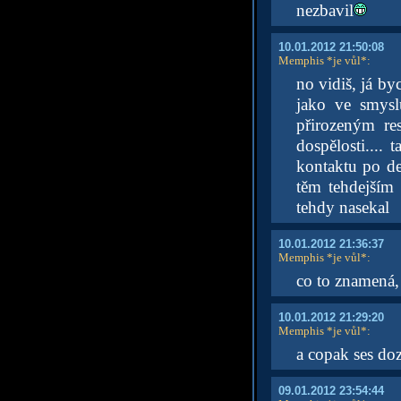
nezbavil
10.01.2012 21:50:08
Memphis *je vůl*
:
no vidiš, já by
jako ve smysl
přirozeným re
dospělosti....
kontaktu po de
těm tehdejším
tehdy nasekal
10.01.2012 21:36:37
Memphis *je vůl*
:
co to znamená,
10.01.2012 21:29:20
Memphis *je vůl*
:
a copak ses do
09.01.2012 23:54:44