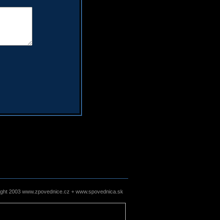
ight 2003 www.zpovednice.cz + www.spovednica.sk