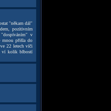
dostat "někam dál"
edem, pozitivním
 "dospíváním" v
se mnou přišla do
ve 22 letech víči
ví kolik blbostí