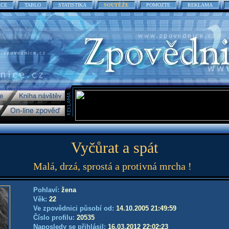
ACE
TABLO
STATISTIKA
SOUTĚŽE
POMOZTE
REKLAMA
Vyčůrat a spát
Malá, drzá, sprostá a protivná mrcha !
Pohlaví:
žena
Věk:
22
Ve zpovědnici působí od:
14.10.2005 21:49:59
Číslo profilu:
20535
Naposledy se přihlásil:
16.03.2012 22:02:23