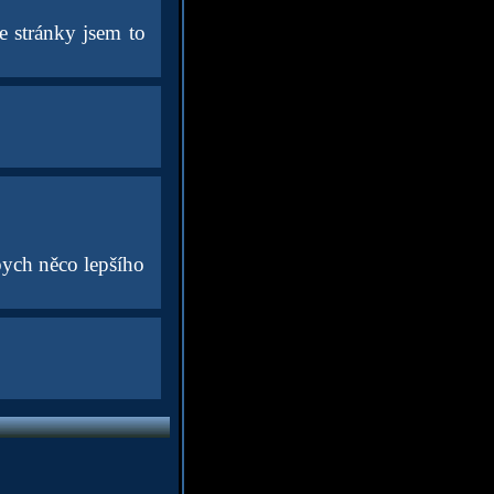
le stránky jsem to
bych něco lepšího