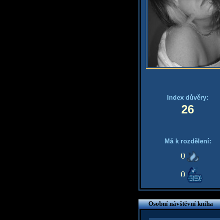
Index důvěry:
26
Má k rozdělení:
0
0
Osobní návštěvní kniha