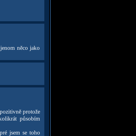
t jenom něco jako
pozitivně protože
kolikrát působím
 pré jsem se toho