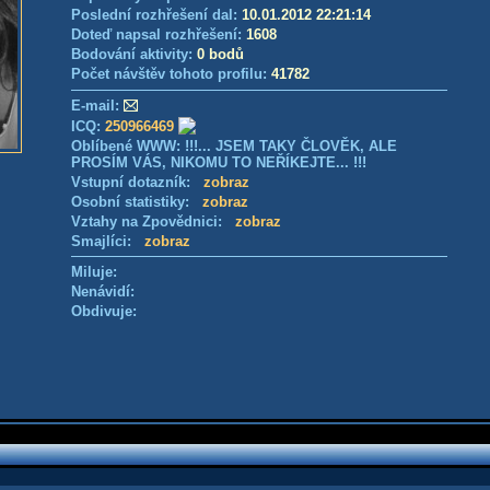
Poslední rozhřešení dal:
10.01.2012 22:21:14
Doteď napsal rozhřešení:
1608
Bodování aktivity:
0 bodů
Počet návštěv tohoto profilu:
41782
E-mail:
ICQ:
250966469
Oblíbené WWW: !!!... JSEM TAKY ČLOVĚK, ALE
PROSÍM VÁS, NIKOMU TO NEŘÍKEJTE... !!!
Vstupní dotazník:
zobraz
Osobní statistiky:
zobraz
Vztahy na Zpovědnici:
zobraz
Smajlíci:
zobraz
Miluje:
Nenávidí:
Obdivuje: