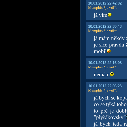
10.01.2012 22:42:02
Memphis *je vůl*
:
já vím
10.01.2012 22:30:43
Memphis *je vůl*
:
já mám někdy z
je sice pravda 
mobil
10.01.2012 22:16:08
Memphis *je vůl*
:
nemám
10.01.2012 22:06:23
Memphis *je vůl*
:
já bych se kopa
co se týká toho
to pré je dob
"plyšákovsky"
já bych teda r