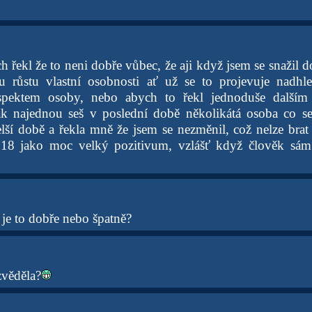
ch řekl že to neni dobře vůbec, že aji když jsem se snažil 
u růstu vlastní osobnosti ať už se to projevuje nadhl
spektem osoby, nebo abych to řekl jednoduše dalším
 tak najednou seš v poslední době několikátá osoba co 
lší době a řekla mně že jsem se nezměnil, což nelze brat 
 18 jako moc velký pozitivum, vzlášť když člověk sám 
 je to dobře nebo špatně?
zvěděla?