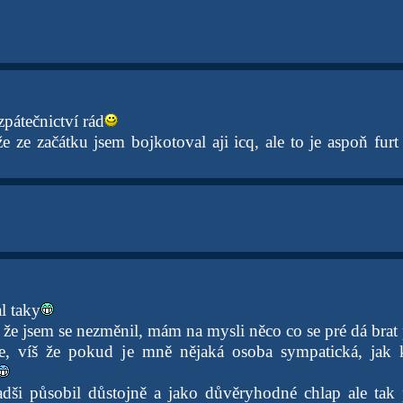
pátečnictví rád
že ze začátku jsem bojkotoval aji icq, ale to je aspoň fur
l taky
 že jsem se nezměnil, mám na mysli něco co se pré dá brat 
ře, víš že pokud je mně nějaká osoba sympatická, jak 
adši působil důstojně a jako důvěryhodné chlap ale tak