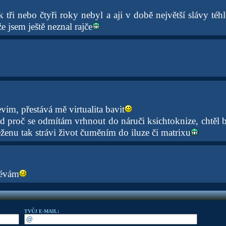
k tři nebo čtyři roky nebyl a aji v době největší slávy téh
e jsem ještě neznal rajče
vim, přestává mě virtualita bavit
od proč se odmítám vrhnout do náruči ksichtoknize, chtěl 
ženu tak strávi život čuměním do iluze či matrixu
bévám
TVŮJ E-MAIL: