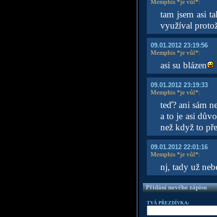
Memphis *je vůl*
:
tam jsem asi ta
využíval protož
09.01.2012 23:19:56
Memphis *je vůl*
:
asi su blázen
09.01.2012 23:19:33
Memphis *je vůl*
:
teď? ani sám ne
a to je asi dův
než když to pře
09.01.2012 22:01:16
Memphis *je vůl*
:
nj, tady už ne
Přidání nového zápisu
TVÁ PŘEZDÍVKA: