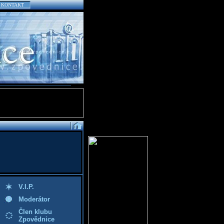
KONTAKT
V.I.P.
Moderátor
Člen klubu
Zpovědnice