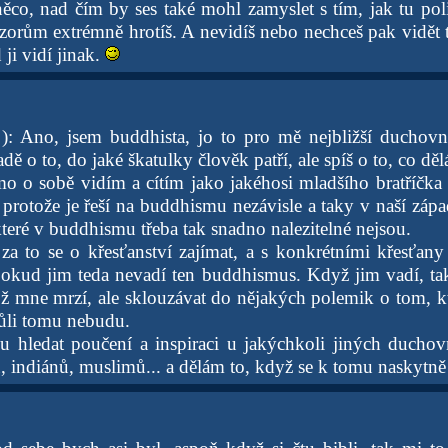
ěco, nad čím by ses také mohl zamyslet s tím, jak tu pol
orům extrémně hrotíš. A nevidíš nebo nechceš pak vidět
ji vidí jinak.
 ): Ano, jsem buddhista, jo to pro mě nejbližší duchov
dě o to, do jaké škatulky člověk patří, ale spíš o to, co dělá
mo o sobě vidím a cítím jako jakéhosi mladšího bratříčka
 protože je řeší na buddhismu nezávisle a taky v naší zápa
které v buddhismu třeba tak snadno nalezitelné nejsou.
 za to se o křesťanství zajímat, a s konkrétními křesťa
 pokud jim teda nevadí ten buddhismus. Když jim vadí, ta
ž mne mrzí, ale sklouzávat do nějakých polemik o tom, kte
vůli tomu nebudu.
u hledat poučení a inspiraci u jakýchkoli jiných ducho
, indiánů, muslimů... a dělám to, když se k tomu naskytně p