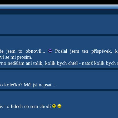
že jsem to obnovil...
Poslal jsem ten příspěvek, k
vi se mi prosím.
no nedělám ani tolik, kolik bych chtěl - natož kolik bych 
 to kolečko? Měl jsi napsat....
ás - o lidech co sem chodí