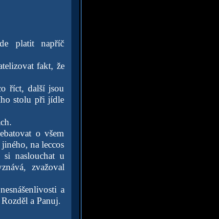
 platit napříč
elizovat fakt, že
 říct, další jsou
o stolu při jídle
ách.
debatovat o všem
jiného, na leccos
 si naslouchat u
yznává, zvažoval
nesnášenlivosti a
y Rozděl a Panuj.