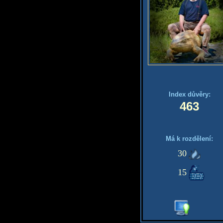
Index důvěry:
463
Má k rozdělení:
30
15