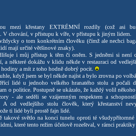
sou mezi křestany EXTRÉMNÍ rozdíly (což asi bude
 V chování, v přístupu k víře, v přístupu k jiným lidem.
vždycky o tom konkrétním člověku (čímž ale nechci bagat
lidí mají určité většinové znaky).
lišuje i můj přístup k těm či oněm. S jedněmi si není co
 a některé dokážu v klidu někde v restauraci od vedlejšíh
 hodiny a mít z toho hodně dobrý pocit.
tuhle, když jsem se byl někde najíst a bylo zrovna po volb
ěřící lidé u jednoho velkého hranatého stolu a počali 
m o politice. Postupně se ukázalo, že každý volil někoho 
zory - ale seděli se vzájemným respektem a schopností
. A od vedlejšího stolu člověk, který křestanství nev
ože ti lidé byli prostě fajn lidé.
 takové světlo na konci tunelu oproti té všudypřítomné 
lidmi, které tento režim účelově rozeštval, v rámci praktik