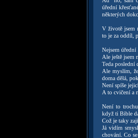
Ad "no, sám od
úřední křesťan
některých doko
V životě jsem 
to je za oddíl,
Nejsem úřední a
Ale ještě jsem 
Teda poslední d
Ale myslím, že 
doma dělá, poku
Není spíše jej
A to cvičení a 
Není to troch
když ti Bible 
Což je taky za
Já vidím smysl
chování. Co se