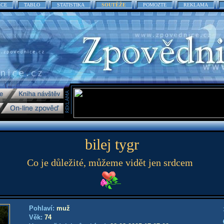
ACE
TABLO
STATISTIKA
SOUTĚŽE
POMOZTE
REKLAMA
bilej tygr
Co je důležité, můžeme vidět jen srdcem
Pohlaví:
muž
Věk:
74