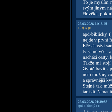
To je myslím n
svým jiným náz
člověka, pokud 
22.03.2026 11:18:45
bilej tygr
:
apd-biblický (
nejde v první řa
Křesťanství sa
ty samé věci, a
nachází cesty, 
Takže mi stojí
životě bavit -
není možné, co
a správnější k
Stejně tak můž
taoistů, šamanů
22.03.2026 01:39:58
apd-biblický
( )
: