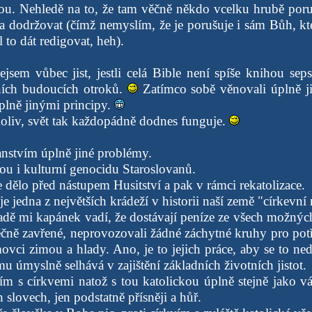
ou. Nehledě na to, že tam věčně někdo vcelku hrubě poruš
a dodržovat (čímž nemyslím, že je porušuje i sám Bůh, kte
l to dát redigovat, heh).
ejsem vůbec jist, jestli celá Bible není spíše knihou sep
ních budoucích otroků.
Zatímco sobě věnovali úplně ji
plně jinými principy.
koliv, svět tak každopádně dodnes funguje.
anstvím úplně jiné problémy.
ou i kulturní genocidu Staroslovanů.
 dělo před nástupem Husitství a pak v rámci rekatolizace.
e jedna z největších krádeží v historii naší země "církevní r
adě mi kapánek vadí, že dostávají peníze ze všech možnýc
ěčně zavřené, neprovozovali žádné záchytné kruhy pro potř
vci zimou a hlady. Ano, je to jejich práce, aby se to ned
mu úmyslně selhává v zajištění základních životních jistot.
ím s církvemi natož s tou katolickou úplně stejně jako v
slovech, jen podstatně přísněji a hůř.