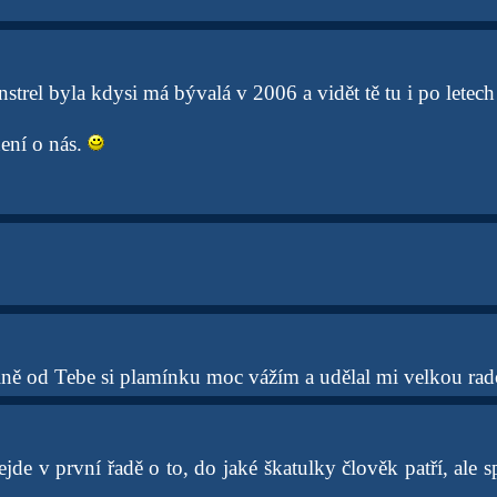
strel byla kdysi má bývalá v 2006 a vidět tě tu i po letech j
není o nás.
lně od Tebe si plamínku moc vážím a udělal mi velkou rad
de v první řadě o to, do jaké škatulky člověk patří, ale sp