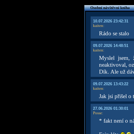
Osobní návštěvní kniha
10.07.2026 23:42:31
kaiten
:
Rádo se stalo
09.07.2026 14:48:51
kaiten
:
Myslel jsem, 
neaktivoval, oz
Dík. Ale už dáv
09.07.2026 13:43:22
kaiten
:
Jak jsi přišel o
27.06.2026 01:30:01
Posse
:
* fakt není o n