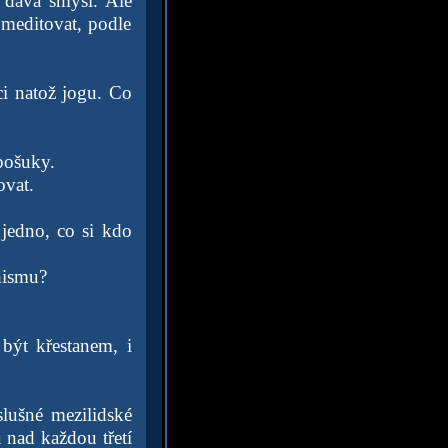
 dává smysl. Ale
 meditovat, podle
ci natož jogu. Co
 pošuky.
ovat.
 jedno, co si kdo
hismu?
být křestanem, i
slušné mezilidské
 nad každou třetí