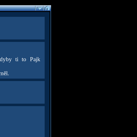
dyby ti to Pajk
měl.