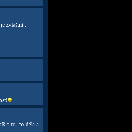
e zvláštní...
ost!
íš o to, co dělá a