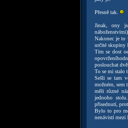
Přesně tak.
Jinak, ony j
náboženstvími).
Nakonec je to 
určité skupiny 
Tím se dost od
opovrženíhodní,
poslouchat dvě
To se mi stalo 
Sešli se tam v
možném, sem ta
měli různé ná
jednoho stolu
přisednutí, prot
Bylo to pro mě
nenávistí mezi 