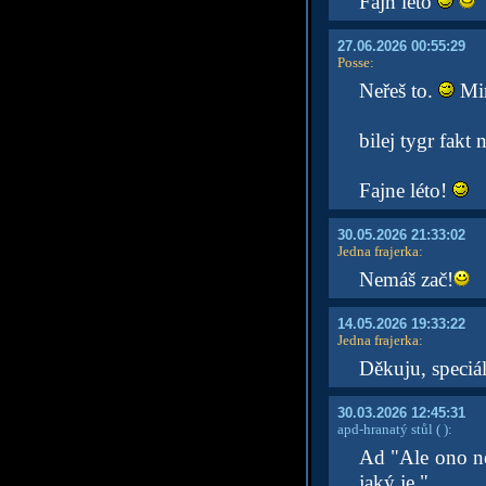
Fajn léto
27.06.2026 00:55:29
Posse
:
Neřeš to.
Min
bilej tygr fakt 
Fajne léto!
30.05.2026 21:33:02
Jedna frajerka
:
Nemáš zač!
14.05.2026 19:33:22
Jedna frajerka
:
Děkuju, speciá
30.03.2026 12:45:31
apd-hranatý stůl
( )
:
Ad "Ale ono nej
jaký je."