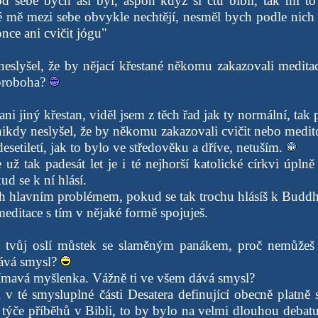
 sebe bych asi byl, aspoň když si čtu bibli, tak mi to
é mě mezi sebe obvykle nechtějí, nesměl bych podle nich
nce ani cvičit jógu"
neslyšel, že by nějací křestané někomu zakazovali medita
 proboha?
ni jiný křestan, viděl jsem z těch řad jak ty normální, tak
nikdy neslyšel, že by někomu zakazovali cvičit nebo medit
esetiletí, jak to bylo ve středověku a dříve, netuším.
už tak padesát let je i té nejhorší katolické církvi úplně
d se k ní hlásí.
ich hlavním problémem, pokud se tak trochu hlásíš k Budd
meditace s tím v nějaké formě spojuješ.
u tvůj oslí můstek se slaměným panákem, proč nemůžeš 
dává smysl?
jímavá myšlenka. Vážně ti ve všem dává smysl?
 v té smysluplné části Desatera definující obecně platně 
 týče příběhů v Bibli, to by bylo na velmi dlouhou debatu