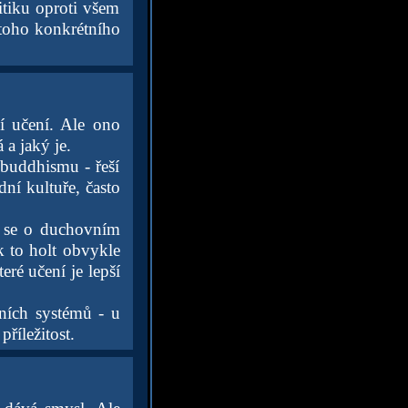
itiku oproti všem
 toho konkrétního
ní učení. Ale ono
 a jaký je.
 buddhismu - řeší
dní kultuře, často
ny se o duchovním
k to holt obvykle
ré učení je lepší
vních systémů - u
říležitost.