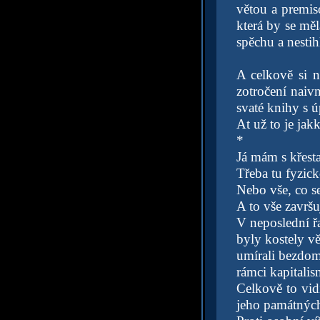
větou a premis
která by se měl
spěchu a nestih
A celkově si n
zotročení naiv
svaté knihy s ú
At už to je jak
*
Já mám s křest
Třeba tu fyzick
Nebo vše, co se
A to vše završuj
V neposlední ř
byly kostely v
umírali bezdomo
rámci kapitalis
Celkově to vid
jeho památných 