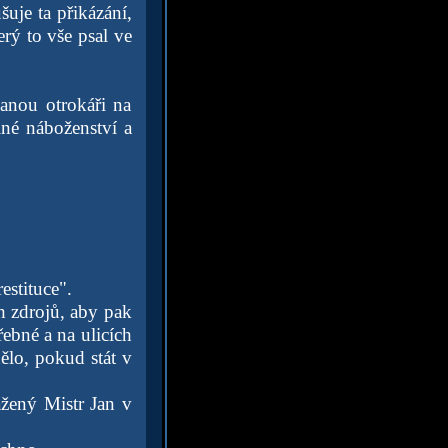
uje ta přikázání,
rý to vše psal ve
sanou otrokáři na
né náboženství a
estituce".
h zdrojů, aby pak
ebné a na ulicích
ělo, pokud stát v
ážený Mistr Jan v