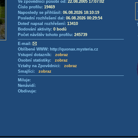
Ve zpovědnici působí od:
22.08.2005 17:07:02
Číslo profilu:
19469
Naposledy se přihlásil:
06.08.2026 18:10:19
Poslední rozhřešení dal:
06.08.2026 00:29:54
Doteď napsal rozhřešení:
13410
Bodování aktivity:
0 bodů
Počet návštěv tohoto profilu:
245739
E-mail:
Oblíbené WWW: http://quonax.mysteria.cz
Vstupní dotazník:
zobraz
Osobní statistiky:
zobraz
Vztahy na Zpovědnici:
zobraz
Smajlíci:
zobraz
Miluje:
Nenávidí:
Obdivuje: