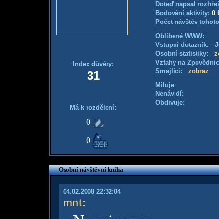
Doteď napsal rozhře
Bodování aktivity:
0 
Počet návštěv tohoto
Oblíbené WWW:
Vstupní dotazník: Je
Osobní statistiky:
z
Vztahy na Zpovědni
Index důvěry:
Smajlíci:
zobraz
31
Miluje:
Nenávidí:
Obdivuje:
Má k rozdělení:
0
0
Osobní návštěvní kniha
04.02.2008 22:32:04
mnt
: