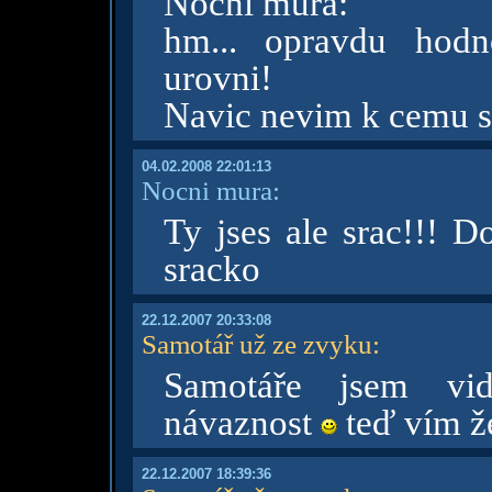
Nocni mura:
hm... opravdu hodn
urovni!
Navic nevim k cemu se 
04.02.2008 22:01:13
Nocni mura:
Ty jses ale srac!!! D
sracko
22.12.2007 20:33:08
Samotář už ze zvyku
:
Samotáře jsem vid
návaznost
teď vím ž
22.12.2007 18:39:36