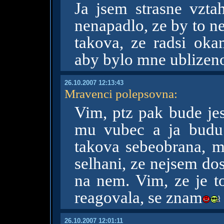
Ja jsem strasne vzt
nenapadlo, ze by to n
takova, ze radsi oka
aby bylo mne ublizeno
26.10.2007 12:13:43
Mravenci polepsovna
:
Vim, ptz pak bude jes
mu vubec a ja budu 
takova sebeobrana, my
selhani, ze nejsem dost
na nem. Vim, ze je to
reagovala, se znam
26.10.2007 12:01:11