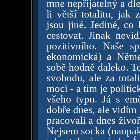
mne nepřijatelný a dl
li větší totalitu, ja
jsou jiné. Jediné, co
cestovat. Jinak nevi
pozitivního. Naše sp
ekonomická) a Něme
sobě hodně daleko. To
svobodu, ale za total
moci - a tím je polit
všeho typu. Já s em
dobře dnes, ale vidím s
pracovali a dnes živoří
Nejsem socka (naopak)