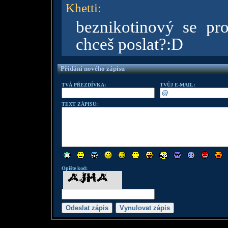
Khetti
:
beznikotinový se pr
chceš poslat?:D
Přidání nového zápisu
TVÁ PŘEZDÍVKA:
TVŮJ E-MAIL:
TEXT ZÁPISU:
Opište kod: