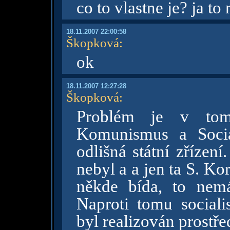
co to vlastne je? ja to 
18.11.2007 22:00:58
Škopková
:
ok
18.11.2007 12:27:28
Škopková
:
Problém je v tom,
Komunismus a Socia
odlišná státní zříze
nebyl a a jen ta S. Ko
někde bída, to nem
Naproti tomu social
byl realizován prostř