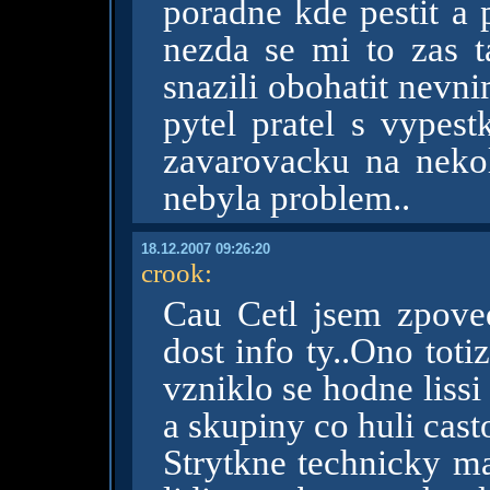
poradne kde pestit a 
nezda se mi to zas t
snazili obohatit nev
pytel pratel s vypes
zavarovacku na neko
nebyla problem..
18.12.2007 09:26:20
crook
:
Cau Cetl jsem zpove
dost info ty..Ono tot
vzniklo se hodne liss
a skupiny co huli casto
Strytkne technicky ma