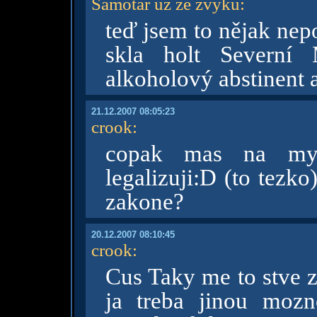
Samotář už ze zvyku
:
teď jsem to nějak ne
skla holt Severn
alkoholový abstinent 
21.12.2007 08:05:23
crook
:
copak mas na my
legalizuji:D (to tezk
zakone?
20.12.2007 08:10:45
crook
:
Cus Taky me to stve z
ja treba jinou moz