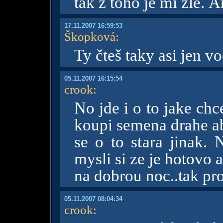
tak z toho je mi zle. 
17.11.2007 16:59:53
Škopková
:
Ty čteš taky asi jen vo
05.11.2007 16:15:54
crook
:
No jde i o to jake ch
koupi semena drahe ab
se o to stara jinak.
mysli si ze je hotovo 
na dobrou noc..tak pr
05.11.2007 08:04:34
crook
: