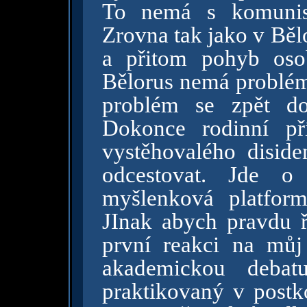
To nemá s komunist
Zrovna tak jako v Běl
a přitom pohyb oso
Bělorus nemá problém 
problém se zpět do 
Dokonce rodinní přís
vystěhovalého disid
odcestovat. Jde o
myšlenková platfor
JInak abych pravdu ř
první reakci na můj
akademickou debat
praktikovaný v postk