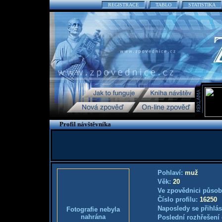
REGISTRACE
TABLO
STATISTIKA
Profil návštěvníka
Pohlaví:
muž
Věk:
20
Ve zpovědnici působ
Číslo profilu:
16250
Naposledy se přihlás
Fotografie nebyla
nahrána
Poslední rozhřešení 