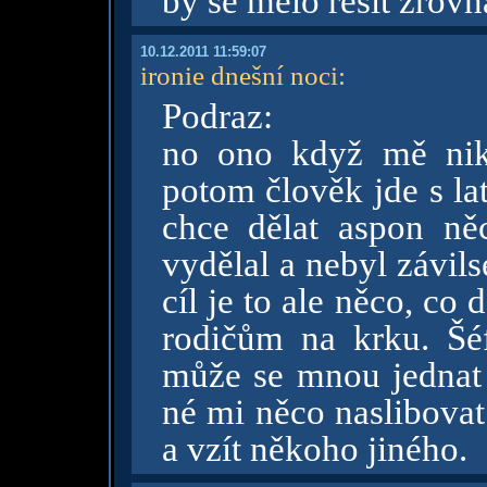
by se mělo řešit zrovn
10.12.2011 11:59:07
ironie dnešní noci
:
Podraz:
no ono když mě nik
potom člověk jde s la
chce dělat aspon ně
vydělal a nebyl závils
cíl je to ale něco, c
rodičům na krku. Šé
může se mnou jednat 
né mi něco naslibovat
a vzít někoho jiného.