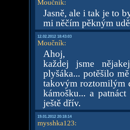
Moučník
:
Jasně, ale i tak je to 
mi něčím pěkným uděla
12.02.2012 18:43:03
Moučník
:
Ahoj,
každej jsme nějake
plyšáka... potěšilo m
takovým roztomilým d
kámošku... a patnáct 
ještě dřív.
19.01.2012 20:18:14
mysshka123
: