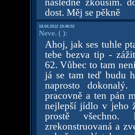
následně zkouším. do
dost. Měj se pěkně
18.04.2012 19:48:52
Neve.
( )
:
Ahoj, jak ses tuhle p
tebe bezva tip - záži
62. Vůbec to tam neni 
já se tam teď budu h
naprosto dokonalý.
pracovně a ten pán mi
nejlepší jídlo v jeho 
prostě všechno.
zrekonstruovaná a zv