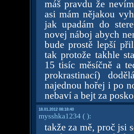
máš pravdu že nevím
asi mám nějakou vyh
jak upadám do stere
novej náboj abych nem
bude prostě lepší při
tak protože takhle st
15 tisíc měsíčně a te
prokrastinací) dod
najednou hořej i po n
nebaví a bejt za posk
18.01.2012 08:18:40
mysshka1234
( )
:
takže za mě, proč jsi 