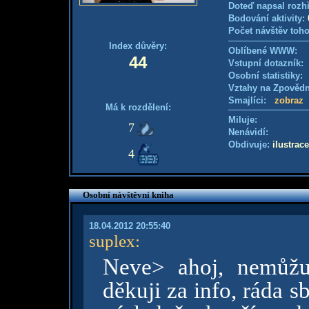
Doteď napsal rozh
Bodování aktivity:
Počet návštěv toho
Index důvěry:
Oblíbené WWW:
44
Vstupní dotazník
Osobní statistiky
Vztahy na Zpověd
Smajlíci:
zobraz
Má k rozdělení:
Miluje:
7
Nenávidí:
Obdivuje:
ilustrace
4
Osobní návštěvní kniha
18.04.2012 20:55:40
suplex
:
Neve> ahoj, nemůžu
děkuji za info, ráda 