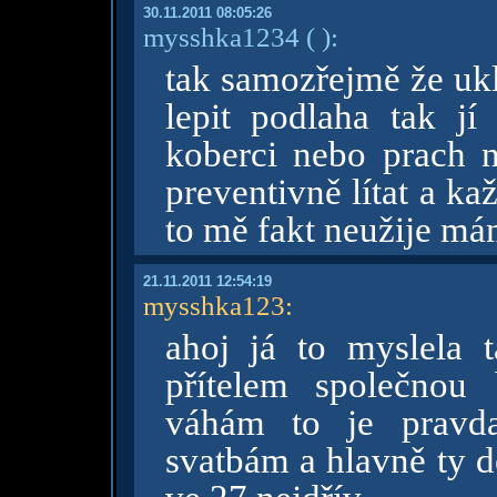
30.11.2011 08:05:26
mysshka1234
( )
:
tak samozřejmě že ukl
lepit podlaha tak jí
koberci nebo prach na
preventivně lítat a ka
to mě fakt neužije mám
21.11.2011 12:54:19
mysshka123
:
ahoj já to myslela 
přítelem společnou
váhám to je pravda
svatbám a hlavně ty d