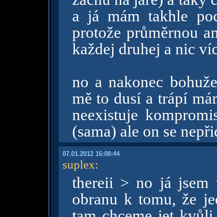
a já mám takhle po
protože průměrnou ang
každej druhej a nic v
no a nakonec bohužel
mě to dusí a trápí má
neexistuje kompromi
(sama) ale on se nepři
07.01.2012 16:08:44
suplex
:
thereii > no já jsem
obranu k tomu, že je
tam chceme jet kvůli 