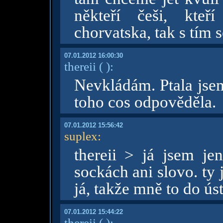
někteří češi, kte
chorvatska, tak s tím
07.01.2012 16:00:30
thereii
( )
:
Nevkládám. Ptala jsem
toho cos odpověděla.
07.01.2012 15:56:42
suplex
:
thereii > já jsem je
sockách ani slovo. ty j
já, takže mně to do ús
07.01.2012 15:44:22
thereii
( )
: