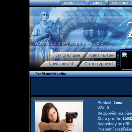
REGISTRACE
TABLO
STATISTIKA
Profil návštěvníka
Pohlaví:
žena
Věk:
0
Ve zpovědnici půs
Číslo profilu:
1503
Naposledy se přihl
Poslední rozhřešen