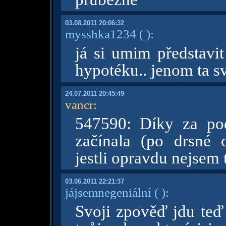
03.08.2011 20:06:32
mysshka1234
( )
:
já si umim představit
hypotéku.. jenom ta s
24.07.2011 20:45:49
vancr
:
547590: Díky za po
začínala (po drsné
jestli opravdu nejsem 
03.06.2011 22:21:37
jájsemnegeniální
( )
:
Svoji zpověď jdu teď