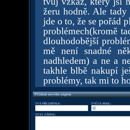
tvůj vzkaz, který jsi
žeru hodně. Ale tady 
jde o to, že se pořád
problémech(kromě ta
dlouhodobější problém
mě není snadné něk
nadhledem) a ne a ne
takhle blbě nakupí j
problémy, tak mi to h
Přidání nového zápisu
TVÁ PŘEZDÍVKA:
TVŮJ E-MAIL:
TEXT ZÁPISU: