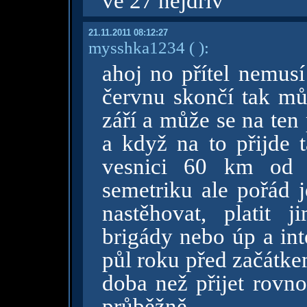
ve 27 nejdřív
21.11.2011 08:12:27
mysshka1234
( )
:
ahoj no přítel nemus
červnu skončí tak mů
září a může se na ten
a když na to přijde 
vesnici 60 km od
semetriku ale pořád 
nastěhovat, platit
brigády nebo úp a int
půl roku před začátkem
doba než přijet rovno
průběžně