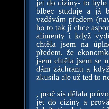
jet do ciziny- to bylo
blbec studuje a já 
vzdávám předem (naví
ho to tak jí chce aspo
alimenty i když vyd
chtěla jsem na úpln
předem, že ekonomk
jsem chtěla jsem se n
dám záchranu a když
zkusila ale už ted to 
, proč sis dělala prů
jet do ciziny a prov