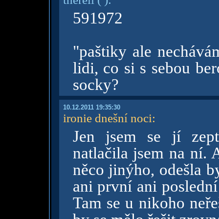
591972
"paštiky ale nechávám
lidi, co si s sebou be
socky?
10.12.2011 19:35:30
ironie dnešní noci
:
Jen jsem se jí zept
natlačila jsem na ní.
něco jinýho, odešla b
ani první ani poslední 
Tam se u nikoho neřeš