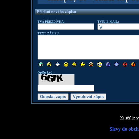
Přidání nového zápisu
TVÁ PŘEZDÍVKA:
TVŮJ E-MAIL:
TEXT ZÁPISU:
Opište kod:
Změňte sv
Slevy do obch