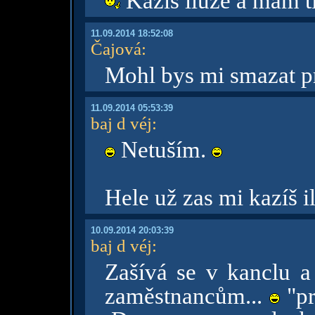
Kazíš iluze a mám ti
11.09.2014 18:52:08
Čajová
:
Mohl bys mi smazat pr
11.09.2014 05:53:39
baj d véj
:
Netuším.
Hele už zas mi kazíš i
10.09.2014 20:03:39
baj d véj
:
Zašívá se v kanclu a
zaměstnancům...
"pr