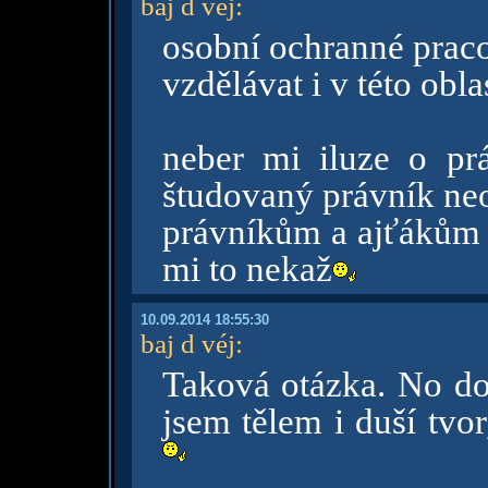
baj d véj
:
osobní ochranné prac
vzdělávat i v této obla
neber mi iluze o p
študovaný právník neos
právníkům a ajťákům sl
mi to nekaž
10.09.2014 18:55:30
baj d véj
:
Taková otázka. No dov
jsem tělem i duší tvo