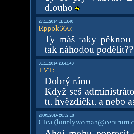
dlouho
27.11.2014 11:13:40
Rppok666
:
Ty máš taky pěknou 
tak náhodou podělit?
01.11.2014 23:43:43
TVT
:
Dobrý ráno
Když seš administrát
tu hvězdičku a nebo 
20.09.2014 20:52:18
Cica
(lonelywoman@centrum.c
Ahoj mohu poprosit 