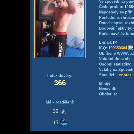
Ve zpovědnici půs
Číslo profilu:
1466
Naposledy se přihl
Poslední rozhřešen
Doteď napsal rozh
Bodování aktivity:
Počet návštěv toho
E-mail:
ICQ:
190650604
Oblíbené WWW: x
Vstupní dotazník
Osobní statistiky
Vztahy na Zpověd
Smajlíci:
zobraz
Index důvěry:
366
Miluje:
Nenávidí:
Obdivuje:
Má k rozdělení:
30
15