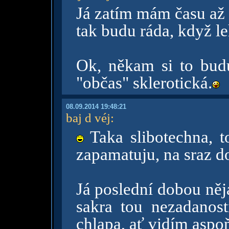
Já zatím mám času až 
tak budu ráda, když le
Ok, někam si to budu
"občas" sklerotická.
08.09.2014 19:48:21
baj d véj
:
Taka slibotechna, t
zapamatuju, na sraz do
Já poslední dobou něj
sakra tou nezadanost
chlapa, ať vidím aspo