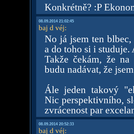
Konkrétně? :P Ekonomi
08.09.2014 21:02:45
baj d véj
:
No já jsem ten blbec,
a do toho si i studuje
Takže čekám, že na 
budu nadávat, že jsem
Ále jeden takový "ek
Nic perspektivního, s
zvrácenost par excela
08.09.2014 20:52:33
baj d véj
: