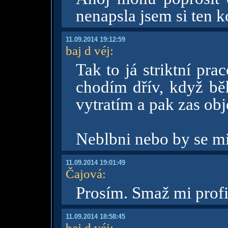
nenapsla jsem si ten k
11.09.2014 19:12:59
baj d véj
:
Tak to já striktní pr
chodím dřív, když bě
vytratím a pak zas ob
Neblbni nebo by se mi 
11.09.2014 19:01:49
Čajová
:
Prosím. Smaž mi profi
11.09.2014 18:58:45
baj d véj
: