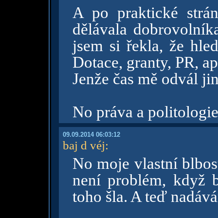
A po praktické strá
dělávala dobrovolník
jsem si řekla, že hle
Dotace, granty, PR, ap
Jenže čas mě odvál jin
No práva a politologie
09.09.2014 06:03:12
baj d véj
:
No moje vlastní blbos
není problém, když b
toho šla. A teď nadáv