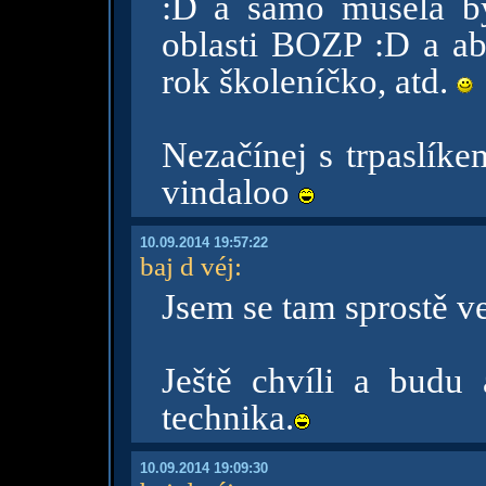
:D a samo musela byc
oblasti BOZP :D a ab
rok školeníčko, atd.
Nezačínej s trpaslík
vindaloo
10.09.2014 19:57:22
baj d véj
:
Jsem se tam sprostě ve
Ještě chvíli a budu 
technika.
10.09.2014 19:09:30