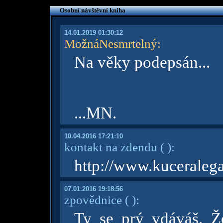
Osobní návštěvní kniha
14.01.2019 01:30:12
MožnáNesmrtelný
:
Na věky podepsán...
...MN.
10.04.2016 17:21:10
kontakt na zdendu
( )
:
http://www.kuceralega
07.01.2016 19:18:56
zpovědnice
( )
:
Ty se prý vdáváš. Že