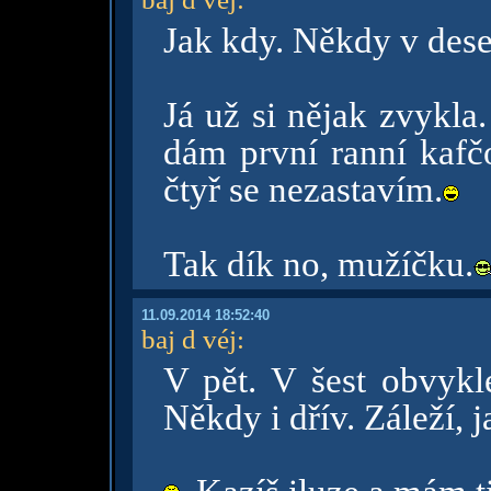
Jak kdy. Někdy v deset
Já už si nějak zvykla
dám první ranní kafč
čtyř se nezastavím.
Tak dík no, mužíčku.
11.09.2014 18:52:40
baj d véj
:
V pět. V šest obvykl
Někdy i dřív. Záleží, 