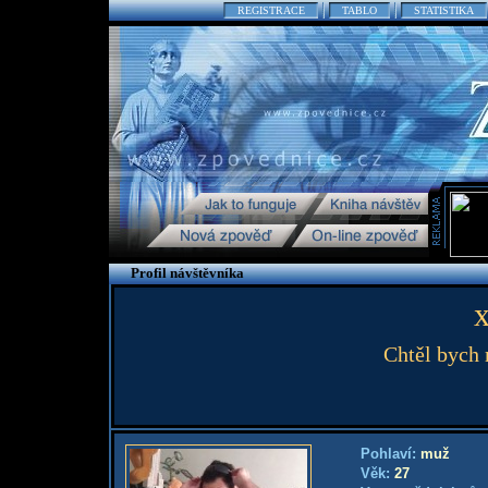
REGISTRACE
TABLO
STATISTIKA
Profil návštěvníka
Chtěl bych m
Pohlaví:
muž
Věk:
27