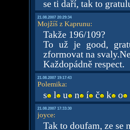
se ti daří, tak to gratu
21.08.2007 20:29:34
Mojžíš z Kaprunu
:
Takže 196/109?
To už je good, grat
zformovat na svaly.Ne
Každopádně respect.
21.08.2007 19:17:43
Polemika
:
s
l
u
n
í
č
k
o
21.08.2007 17:33:30
joyce
:
Tak to doufam, ze se 