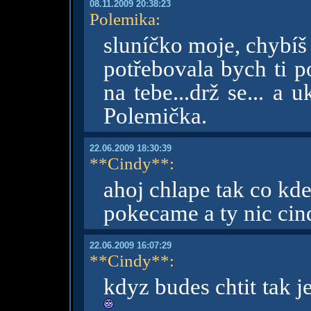
08.11.2009 20:38:23
Polemika
:
sluníčko moje, chybíš
potřebovala bych ti p
na tebe...drž se... a 
Polemička.
22.06.2009 18:30:39
**Cindy**
:
ahoj chlape tak co kde
pokecame a ty nic cin
22.06.2009 16:07:29
**Cindy**
:
kdyz budes chtit tak 