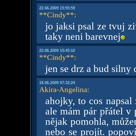
22.06.2009 15:55:59
**Cindy**
:
jo jaksi psal ze tvuj 
taky neni barevnej
22.06.2009 15:45:10
**Cindy**
:
jen se drz a bud silny
18.06.2009 07:32:24
Akira-Angelina
:
ahojky, to cos napsal
ale mám pár přátel v 
nějak pomohla, můžem
nebo se projít. popoví