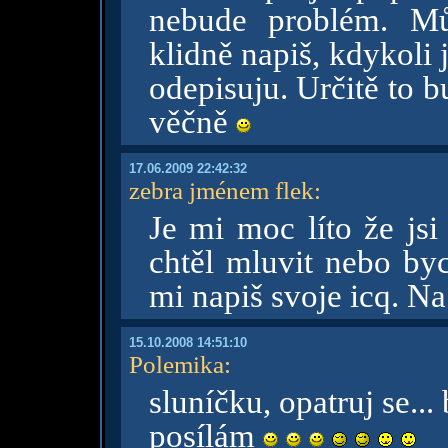
nebude problém. Mů
klidně napiš, kdykoli
odepisuju. Určitě to 
věčně
17.06.2009 22:42:32
zebra jménem flek
:
Je mi moc líto že jsi
chtěl mluvit nebo by
mi napiš svoje icq. Na
15.10.2008 14:51:10
Polemika
:
sluníčku, opatruj se...
posílám