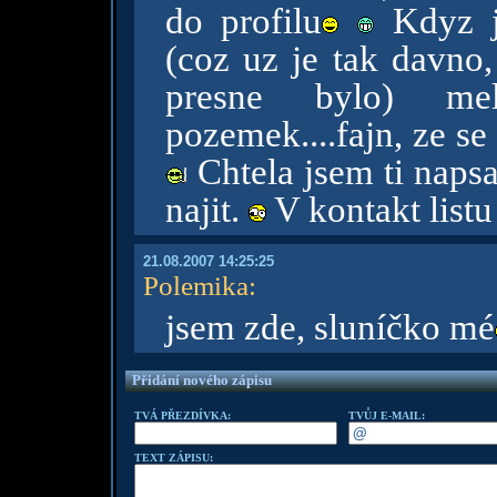
do profilu
Kdyz j
(coz uz je tak davno,
presne bylo) me
pozemek....fajn, ze s
Chtela jsem ti napsa
najit.
V kontakt listu 
21.08.2007 14:25:25
Polemika
:
jsem zde, sluníčko mé
Přidání nového zápisu
TVÁ PŘEZDÍVKA:
TVŮJ E-MAIL:
TEXT ZÁPISU: