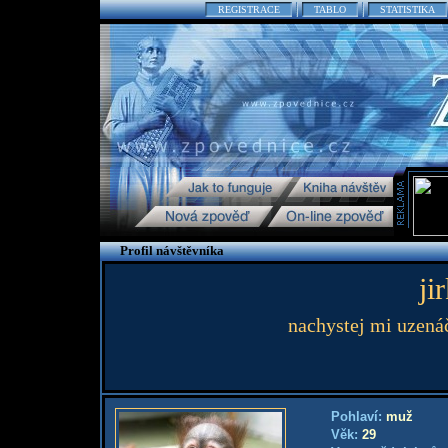
REGISTRACE
TABLO
STATISTIKA
Profil návštěvníka
ji
nachystej mi uzenáč
Pohlaví:
muž
Věk:
29