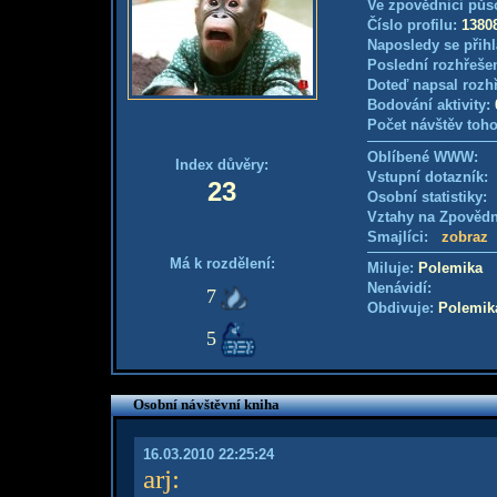
Ve zpovědnici půs
Číslo profilu:
1380
Naposledy se přihl
Poslední rozhřešen
Doteď napsal rozh
Bodování aktivity:
Počet návštěv toho
Oblíbené WWW:
Index důvěry:
Vstupní dotazník
23
Osobní statistiky
Vztahy na Zpověd
Smajlíci:
zobraz
Má k rozdělení:
Miluje:
Polemika
Nenávidí:
7
Obdivuje:
Polemik
5
Osobní návštěvní kniha
16.03.2010 22:25:24
arj
: