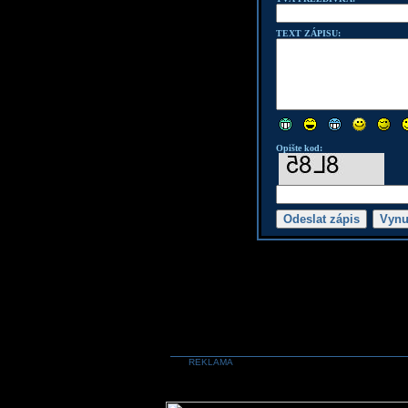
TEXT ZÁPISU:
Opište kod:
REKLAMA