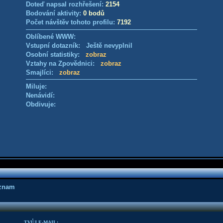
Doteď napsal rozhřešení:
2154
Bodování aktivity:
0 bodů
Počet návštěv tohoto profilu:
7192
Oblíbené WWW:
Vstupní dotazník: Ještě nevyplnil
Osobní statistiky:
zobraz
Vztahy na Zpovědnici:
zobraz
Smajlíci:
zobraz
Miluje:
Nenávidí:
Obdivuje:
áznam
TVŮJ E-MAIL: