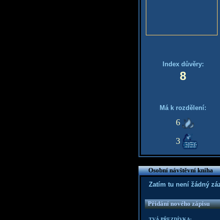
Index důvěry:
8
Má k rozdělení:
6
3
Osobní návštěvní kniha
Zatím tu není žádný z
Přidání nového zápisu
TVÁ PŘEZDÍVKA: