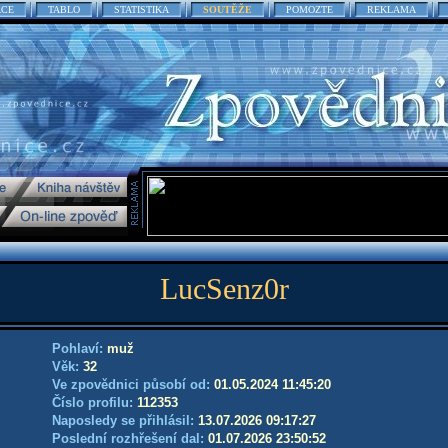
ACE
TABLO
STATISTIKA
SOUTĚŽE
POMOZTE
REKLAMA
LucSenz0r
Pohlaví:
muž
Věk:
32
Ve zpovědnici působí od:
01.05.2024 11:45:20
Číslo profilu:
112353
Naposledy se přihlásil:
13.07.2026 09:17:27
Poslední rozhřešení dal:
01.07.2026 23:50:52