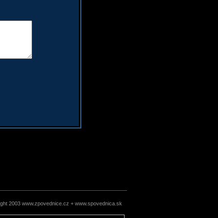
ight 2003 www.zpovednice.cz + www.spovednica.sk