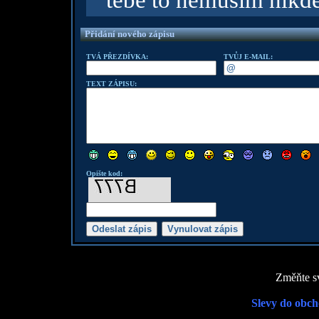
tebe to nemusim nikd
Přidání nového zápisu
TVÁ PŘEZDÍVKA:
TVŮJ E-MAIL:
TEXT ZÁPISU:
Opište kod:
Změňte sv
Slevy do obch