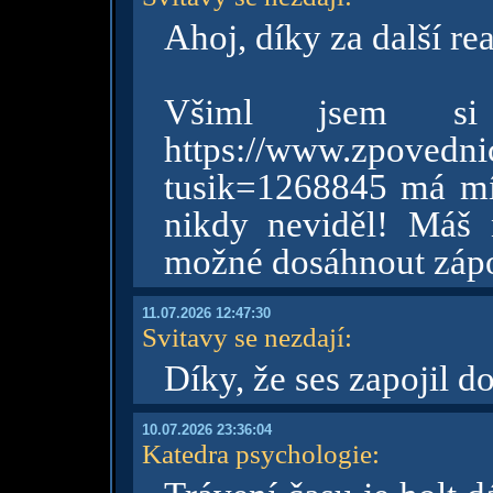
Ahoj, díky za další re
Všiml jsem si
https://www.zpovednic
tusik=1268845 má mín
nikdy neviděl! Máš 
možné dosáhnout zápo
11.07.2026 12:47:30
Svitavy se nezdají
:
Díky, že ses zapojil d
10.07.2026 23:36:04
Katedra psychologie
: