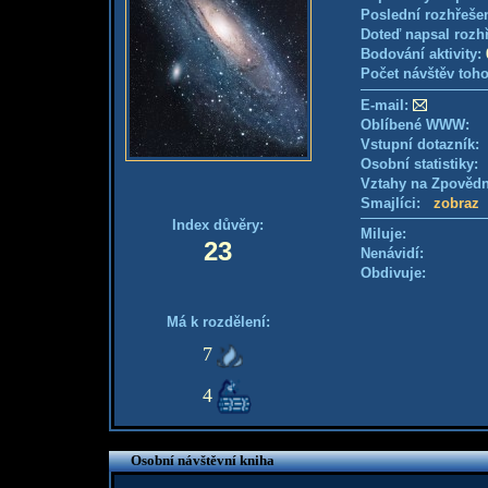
Poslední rozhřešen
Doteď napsal rozh
Bodování aktivity:
Počet návštěv toho
E-mail:
Oblíbené WWW:
Vstupní dotazník: 
Osobní statistiky
Vztahy na Zpověd
Smajlíci:
zobraz
Index důvěry:
Miluje:
23
Nenávidí:
Obdivuje:
Má k rozdělení:
7
4
Osobní návštěvní kniha