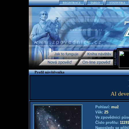
REGISTRACE
TABLO
STATISTIKA
Profil návštěvníka
AI devel
Pohlaví:
muž
Věk:
25
Ve zpovědnici půs
Číslo profilu:
1119
Naposledy se přihl