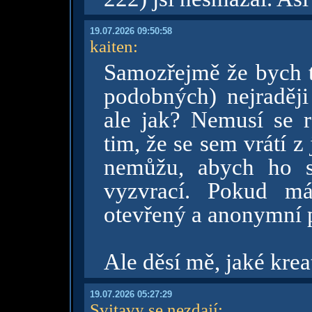
19.07.2026 09:50:58
kaiten
:
Samozřejmě že bych tu
podobných) nejraději
ale jak? Nemusí se r
tim, že se sem vrátí z 
nemůžu, abych ho s
vyzvrací. Pokud má
otevřený a anonymní pr
Ale děsí mě, jaké krea
19.07.2026 05:27:29
Svitavy se nezdají
: