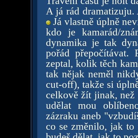
Trávení času je holt d
A já rád dramatizuju. 
Já vlastně úplně neví
kdo je kamarád/znám
dynamika je tak dyn
pořád přepočítávat.
zeptal, kolik těch ka
tak nějak neměl nikdy
cut-off), takže si úpl
celkově žít jinak, než
udělat mou oblíben
zázraku aneb "vzbudíš
co se změnilo, jak to
budeš dělat, jak to poz