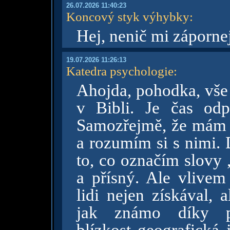
26.07.2026 11:40:23
Koncový styk výhybky
:
Hej, nenič mi záporne
19.07.2026 11:26:13
Katedra psychologie
:
Ahojda, pohodka, vše 
v Bibli. Je čas od
Samozřejmě, že mám li
a rozumím si s nimi. 
to, co označím slovy
a přísný. Ale vlivem
lidi nejen získával, 
jak známo díky p