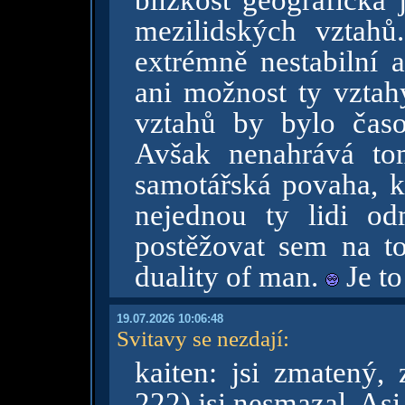
blízkost geografická
mezilidských vztahů
extrémně nestabilní 
ani možnost ty vztah
vztahů by bylo časo
Avšak nenahrává to
samotářská povaha, k
nejednou ty lidi od
postěžovat sem na t
duality of man.
Je to
19.07.2026 10:06:48
Svitavy se nezdají
:
kaiten: jsi zmatený, 
222) jsi nesmazal. Asi