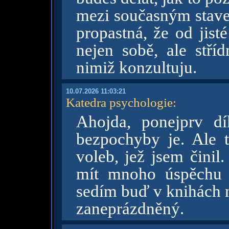
mezi současným stave
propastná, že od jist
nejen sobě, ale stří
nimiž konzultuju.
10.07.2026 11:03:21
Katedra psychologie
:
Ahojda, ponejprv 
bezpochyby je. Ale t
voleb, jež jsem čini
mít mnoho úspěchu v
sedím buď v knihách n
zaneprázdněný.