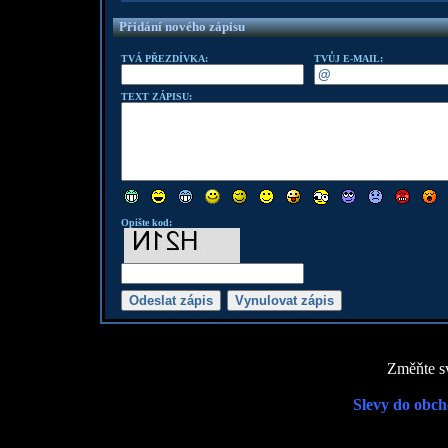
Přidání nového zápisu
TVÁ PŘEZDÍVKA:
TVŮJ E-MAIL:
TEXT ZÁPISU:
Opište kod:
Změňte sv
Slevy do obch