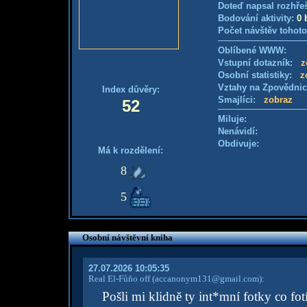
Doteď napsal rozhře
Bodování aktivity:
0 
Počet návštěv tohoto
Oblíbené WWW:
Vstupní dotazník:
z
Osobní statistiky:
z
Vztahy na Zpovědni
Index důvěry:
Smajlíci:
zobraz
52
Miluje:
Nenávidí:
Obdivuje:
Má k rozdělení:
8
5
Osobní návštěvní kniha
27.07.2026 10:05:35
Real El-Fůňo off
(accanonym131@gmail.com)
:
Pošli mi klidně ty int*mní fotky co fotíš