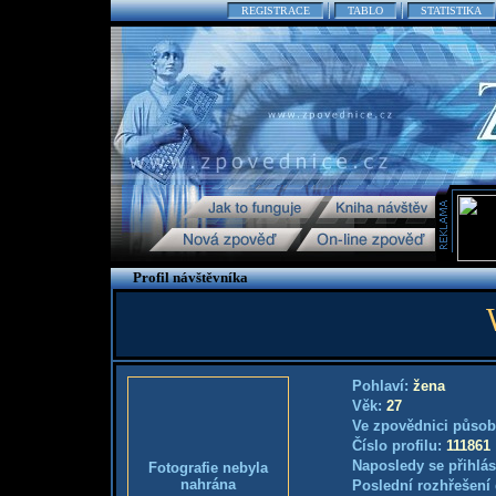
REGISTRACE
TABLO
STATISTIKA
Profil návštěvníka
Pohlaví:
žena
Věk:
27
Ve zpovědnici působ
Číslo profilu:
111861
Naposledy se přihlás
Fotografie nebyla
nahrána
Poslední rozhřešení 